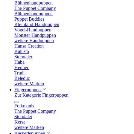
Bühnenhandpuppen
The Puppet Company
Bühnenhandpuppen
Puppet Buddies
Kleinkind-Handpuppen
Vogel-Handpuppen
Monster-Handpuppen
weitere Handpuppen
Hansa Creation
Kallisto
Sterntaler
Haba
Heunec
Trudi
Beleduc
weitere Marken
Fingerpuppen
Zur Kategorie Fingerpuppen
Folkmanis
The Puppet Company
Sterntaler
Kersa
weitere Marken
Kasperlepuppen