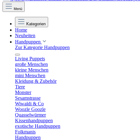
Menü
Kategorien
Home
Neuheiten
Handpuppen
Zur Kategorie Handpuppen
Living Puppets
große Menschen
kleine Menschen
mini Menschen
Kleidung & Zubehör
Tiere
Monster
Sesamstrasse
Wiwaldi & Co
Woozle Goozle
Quasselwürmer
Kissenhandpuppen
exotische Handpuppen
Folkmanis
Handpuppen