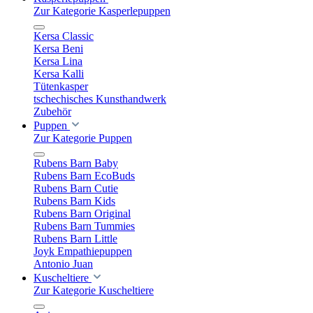
Zur Kategorie Kasperlepuppen
Kersa Classic
Kersa Beni
Kersa Lina
Kersa Kalli
Tütenkasper
tschechisches Kunsthandwerk
Zubehör
Puppen
Zur Kategorie Puppen
Rubens Barn Baby
Rubens Barn EcoBuds
Rubens Barn Cutie
Rubens Barn Kids
Rubens Barn Original
Rubens Barn Tummies
Rubens Barn Little
Joyk Empathiepuppen
Antonio Juan
Kuscheltiere
Zur Kategorie Kuscheltiere