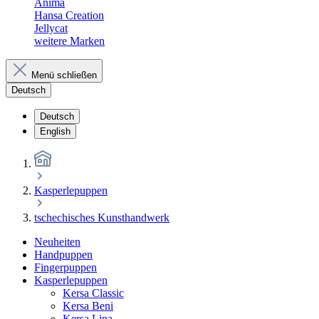
Anima
Hansa Creation
Jellycat
weitere Marken
Menü schließen
Deutsch
Deutsch
English
Kasperlepuppen
tschechisches Kunsthandwerk
Neuheiten
Handpuppen
Fingerpuppen
Kasperlepuppen
Kersa Classic
Kersa Beni
Kersa Lina