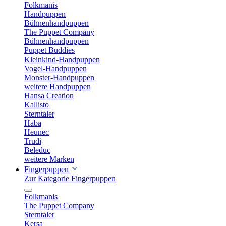
Folkmanis
Handpuppen
Bühnenhandpuppen
The Puppet Company
Bühnenhandpuppen
Puppet Buddies
Kleinkind-Handpuppen
Vogel-Handpuppen
Monster-Handpuppen
weitere Handpuppen
Hansa Creation
Kallisto
Sterntaler
Haba
Heunec
Trudi
Beleduc
weitere Marken
Fingerpuppen
Zur Kategorie Fingerpuppen
Folkmanis
The Puppet Company
Sterntaler
Kersa