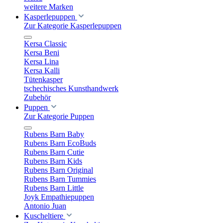
weitere Marken
Kasperlepuppen
Zur Kategorie Kasperlepuppen
Kersa Classic
Kersa Beni
Kersa Lina
Kersa Kalli
Tütenkasper
tschechisches Kunsthandwerk
Zubehör
Puppen
Zur Kategorie Puppen
Rubens Barn Baby
Rubens Barn EcoBuds
Rubens Barn Cutie
Rubens Barn Kids
Rubens Barn Original
Rubens Barn Tummies
Rubens Barn Little
Joyk Empathiepuppen
Antonio Juan
Kuscheltiere