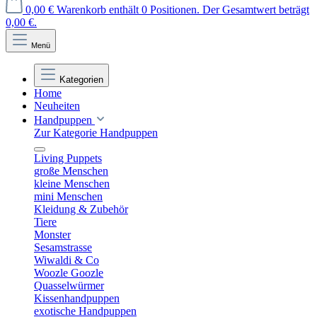
0,00 €
Warenkorb enthält 0 Positionen. Der Gesamtwert beträgt
0,00 €.
Menü
Kategorien
Home
Neuheiten
Handpuppen
Zur Kategorie Handpuppen
Living Puppets
große Menschen
kleine Menschen
mini Menschen
Kleidung & Zubehör
Tiere
Monster
Sesamstrasse
Wiwaldi & Co
Woozle Goozle
Quasselwürmer
Kissenhandpuppen
exotische Handpuppen