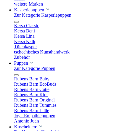
weitere Marken
Kasperlepuppen
Zur Kategorie Kasperlepuppen
Kersa Classic
Kersa Beni
Kersa Lina
Kersa Kalli
Tütenkasper
tschechisches Kunsthandwerk
Zubehör
Puppen
Zur Kategorie Puppen
Rubens Barn Baby
Rubens Barn EcoBuds
Rubens Barn Cutie
Rubens Barn Kids
Rubens Barn Original
Rubens Barn Tummies
Rubens Barn Little
Joyk Empathiepuppen
Antonio Juan
Kuscheltiere