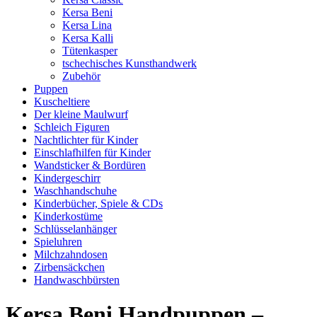
Kersa Beni
Kersa Lina
Kersa Kalli
Tütenkasper
tschechisches Kunsthandwerk
Zubehör
Puppen
Kuscheltiere
Der kleine Maulwurf
Schleich Figuren
Nachtlichter für Kinder
Einschlafhilfen für Kinder
Wandsticker & Bordüren
Kindergeschirr
Waschhandschuhe
Kinderbücher, Spiele & CDs
Kinderkostüme
Schlüsselanhänger
Spieluhren
Milchzahndosen
Zirbensäckchen
Handwaschbürsten
Kersa Beni Handpuppen –