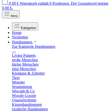
0,00 €
Warenkorb enthält 0 Positionen. Der Gesamtwert beträgt
0,00 €.
Menü
Kategorien
Home
Neuheiten
Handpuppen
Zur Kategorie Handpuppen
Living Puppets
große Menschen
kleine Menschen
mini Menschen
Kleidung & Zubehör
Tiere
Monster
Sesamstrasse
Wiwaldi & Co
Woozle Goozle
Quasselwürmer
Kissenhandpuppen
exotische Handpuppen