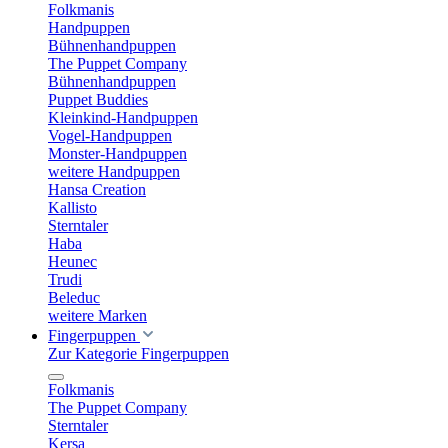
Folkmanis
Handpuppen
Bühnenhandpuppen
The Puppet Company
Bühnenhandpuppen
Puppet Buddies
Kleinkind-Handpuppen
Vogel-Handpuppen
Monster-Handpuppen
weitere Handpuppen
Hansa Creation
Kallisto
Sterntaler
Haba
Heunec
Trudi
Beleduc
weitere Marken
Fingerpuppen
Zur Kategorie Fingerpuppen
Folkmanis
The Puppet Company
Sterntaler
Kersa