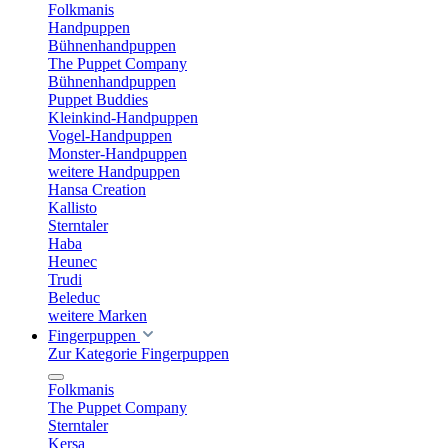
Folkmanis
Handpuppen
Bühnenhandpuppen
The Puppet Company
Bühnenhandpuppen
Puppet Buddies
Kleinkind-Handpuppen
Vogel-Handpuppen
Monster-Handpuppen
weitere Handpuppen
Hansa Creation
Kallisto
Sterntaler
Haba
Heunec
Trudi
Beleduc
weitere Marken
Fingerpuppen
Zur Kategorie Fingerpuppen
Folkmanis
The Puppet Company
Sterntaler
Kersa