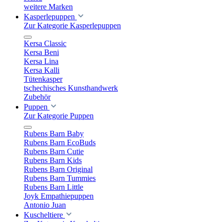
weitere Marken
Kasperlepuppen
Zur Kategorie Kasperlepuppen
Kersa Classic
Kersa Beni
Kersa Lina
Kersa Kalli
Tütenkasper
tschechisches Kunsthandwerk
Zubehör
Puppen
Zur Kategorie Puppen
Rubens Barn Baby
Rubens Barn EcoBuds
Rubens Barn Cutie
Rubens Barn Kids
Rubens Barn Original
Rubens Barn Tummies
Rubens Barn Little
Joyk Empathiepuppen
Antonio Juan
Kuscheltiere