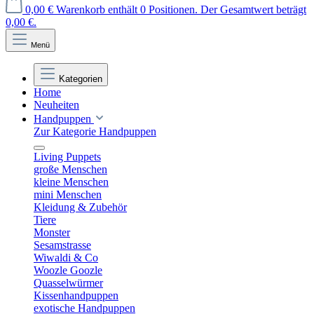
0,00 €
Warenkorb enthält 0 Positionen. Der Gesamtwert beträgt
0,00 €.
Menü
Kategorien
Home
Neuheiten
Handpuppen
Zur Kategorie Handpuppen
Living Puppets
große Menschen
kleine Menschen
mini Menschen
Kleidung & Zubehör
Tiere
Monster
Sesamstrasse
Wiwaldi & Co
Woozle Goozle
Quasselwürmer
Kissenhandpuppen
exotische Handpuppen