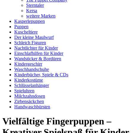
Sterntaler
Kersa
weitere Marken
Kasperlepuppen
Puppen
Kuscheltiere
Der kleine Maulwurf
Schleich Figuren
Nachtlichter für Kinder
Einschlafhilfen für Kinder
Wandsticker & Bordüren
Kindergeschirr
Waschhandschuhe
Kinderbücher, Spiele & CDs
Kinderkostüme
Schlüsselanhänger
Spieluhren
Milchzahndosen
Zirbensäckchen
Handwaschbürsten
Vielfältige Fingerpuppen –
Kreativer Spielspaß für Kinder