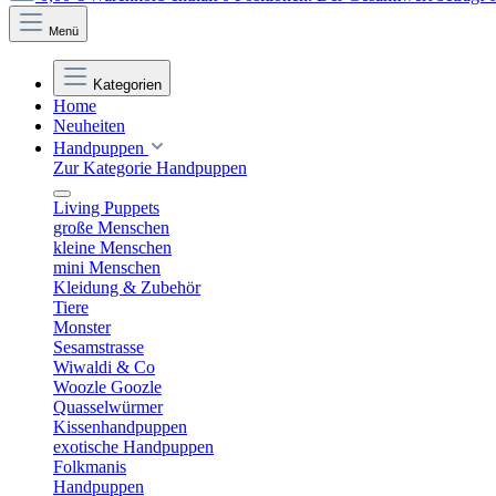
Menü
Kategorien
Home
Neuheiten
Handpuppen
Zur Kategorie Handpuppen
Living Puppets
große Menschen
kleine Menschen
mini Menschen
Kleidung & Zubehör
Tiere
Monster
Sesamstrasse
Wiwaldi & Co
Woozle Goozle
Quasselwürmer
Kissenhandpuppen
exotische Handpuppen
Folkmanis
Handpuppen