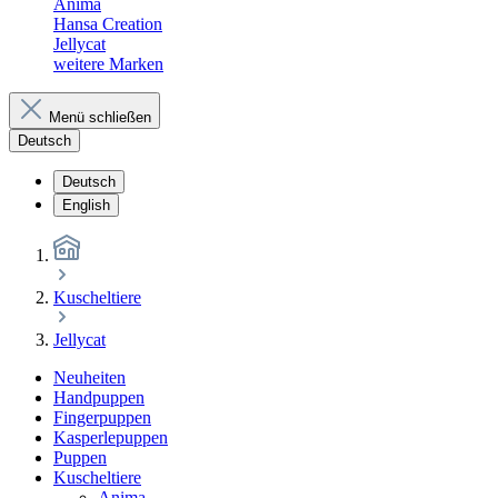
Anima
Hansa Creation
Jellycat
weitere Marken
Menü schließen
Deutsch
Deutsch
English
Kuscheltiere
Jellycat
Neuheiten
Handpuppen
Fingerpuppen
Kasperlepuppen
Puppen
Kuscheltiere
Anima