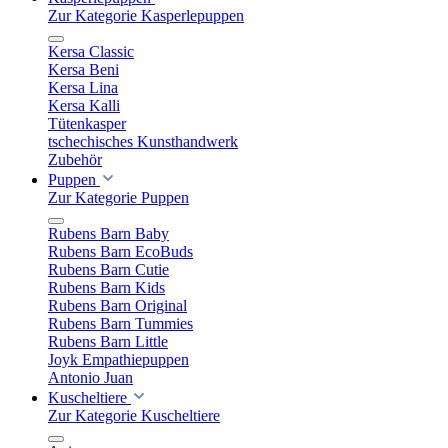
Zur Kategorie Kasperlepuppen
Kersa Classic
Kersa Beni
Kersa Lina
Kersa Kalli
Tütenkasper
tschechisches Kunsthandwerk
Zubehör
Puppen
Zur Kategorie Puppen
Rubens Barn Baby
Rubens Barn EcoBuds
Rubens Barn Cutie
Rubens Barn Kids
Rubens Barn Original
Rubens Barn Tummies
Rubens Barn Little
Joyk Empathiepuppen
Antonio Juan
Kuscheltiere
Zur Kategorie Kuscheltiere