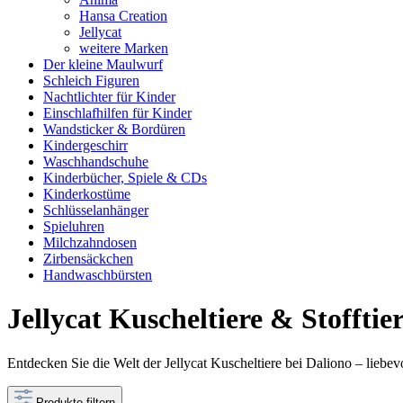
Hansa Creation
Jellycat
weitere Marken
Der kleine Maulwurf
Schleich Figuren
Nachtlichter für Kinder
Einschlafhilfen für Kinder
Wandsticker & Bordüren
Kindergeschirr
Waschhandschuhe
Kinderbücher, Spiele & CDs
Kinderkostüme
Schlüsselanhänger
Spieluhren
Milchzahndosen
Zirbensäckchen
Handwaschbürsten
Jellycat Kuscheltiere & Stoffti
Entdecken Sie die Welt der Jellycat Kuscheltiere bei Daliono – liebev
Produkte filtern