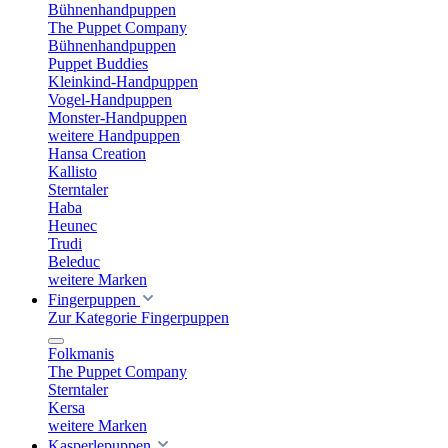
Bühnenhandpuppen
The Puppet Company
Bühnenhandpuppen
Puppet Buddies
Kleinkind-Handpuppen
Vogel-Handpuppen
Monster-Handpuppen
weitere Handpuppen
Hansa Creation
Kallisto
Sterntaler
Haba
Heunec
Trudi
Beleduc
weitere Marken
Fingerpuppen
Zur Kategorie Fingerpuppen
Folkmanis
The Puppet Company
Sterntaler
Kersa
weitere Marken
Kasperlepuppen