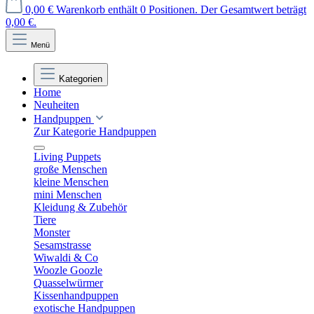
0,00 €
Warenkorb enthält 0 Positionen. Der Gesamtwert beträgt
0,00 €.
Menü
Kategorien
Home
Neuheiten
Handpuppen
Zur Kategorie Handpuppen
Living Puppets
große Menschen
kleine Menschen
mini Menschen
Kleidung & Zubehör
Tiere
Monster
Sesamstrasse
Wiwaldi & Co
Woozle Goozle
Quasselwürmer
Kissenhandpuppen
exotische Handpuppen