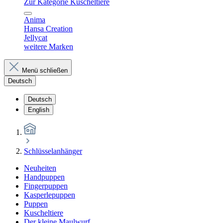
Zur Kategorie Kuscheltiere
Anima
Hansa Creation
Jellycat
weitere Marken
Menü schließen
Deutsch
Deutsch
English
Schlüsselanhänger
Neuheiten
Handpuppen
Fingerpuppen
Kasperlepuppen
Puppen
Kuscheltiere
Der kleine Maulwurf