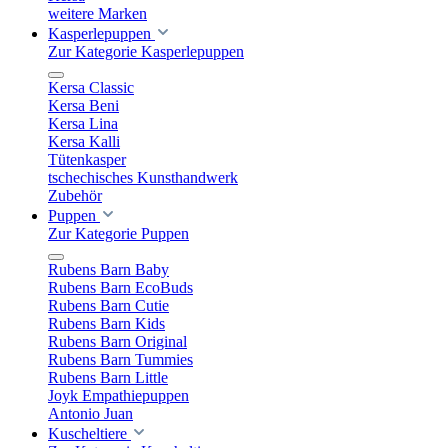
weitere Marken
Kasperlepuppen
Zur Kategorie Kasperlepuppen
Kersa Classic
Kersa Beni
Kersa Lina
Kersa Kalli
Tütenkasper
tschechisches Kunsthandwerk
Zubehör
Puppen
Zur Kategorie Puppen
Rubens Barn Baby
Rubens Barn EcoBuds
Rubens Barn Cutie
Rubens Barn Kids
Rubens Barn Original
Rubens Barn Tummies
Rubens Barn Little
Joyk Empathiepuppen
Antonio Juan
Kuscheltiere