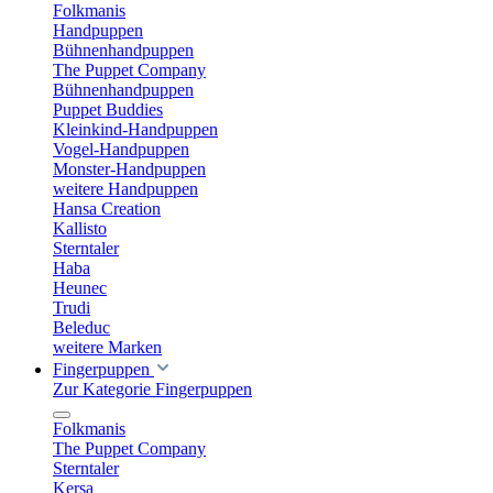
Folkmanis
Handpuppen
Bühnenhandpuppen
The Puppet Company
Bühnenhandpuppen
Puppet Buddies
Kleinkind-Handpuppen
Vogel-Handpuppen
Monster-Handpuppen
weitere Handpuppen
Hansa Creation
Kallisto
Sterntaler
Haba
Heunec
Trudi
Beleduc
weitere Marken
Fingerpuppen
Zur Kategorie Fingerpuppen
Folkmanis
The Puppet Company
Sterntaler
Kersa