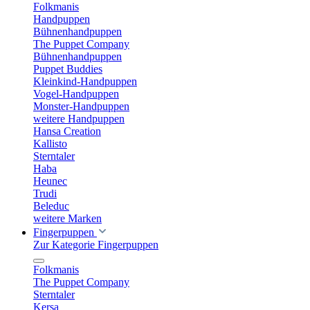
Folkmanis
Handpuppen
Bühnenhandpuppen
The Puppet Company
Bühnenhandpuppen
Puppet Buddies
Kleinkind-Handpuppen
Vogel-Handpuppen
Monster-Handpuppen
weitere Handpuppen
Hansa Creation
Kallisto
Sterntaler
Haba
Heunec
Trudi
Beleduc
weitere Marken
Fingerpuppen
Zur Kategorie Fingerpuppen
Folkmanis
The Puppet Company
Sterntaler
Kersa