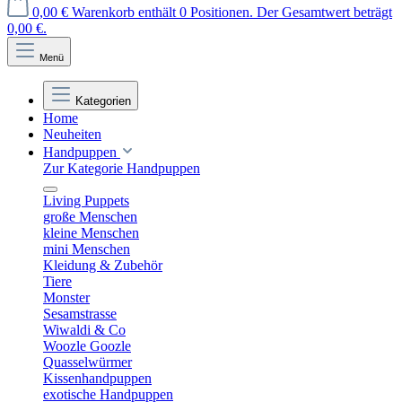
0,00 €
Warenkorb enthält 0 Positionen. Der Gesamtwert beträgt
0,00 €.
Menü
Kategorien
Home
Neuheiten
Handpuppen
Zur Kategorie Handpuppen
Living Puppets
große Menschen
kleine Menschen
mini Menschen
Kleidung & Zubehör
Tiere
Monster
Sesamstrasse
Wiwaldi & Co
Woozle Goozle
Quasselwürmer
Kissenhandpuppen
exotische Handpuppen