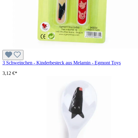
3 Schweinchen - Kinderbesteck aus Melamin - Egmont Toys
3,12 €*