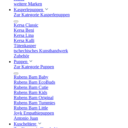
weitere Marken
Kasperlepuppen
Zur Kategorie Kasperlepuppen
Kersa Classic
Kersa Beni
Kersa Lina
Kersa Kalli
Tütenkasper
tschechisches Kunsthandwerk
Zubehör
Puppen
Zur Kategorie Puppen
Rubens Barn Baby
Rubens Barn EcoBuds
Rubens Barn Cutie
Rubens Barn Kids
Rubens Barn Original
Rubens Barn Tummies
Rubens Barn Little
Joyk Empathiepuppen
Antonio Juan
Kuscheltiere