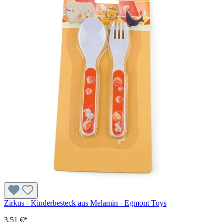
Zirkus - Kinderbesteck aus Melamin - Egmont Toys
3,51 €*