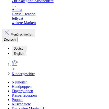
Zur Kategorie Kuscheltiere
Anima
Hansa Creation
Jellycat
weitere Marken
Menü schließen
Deutsch
Deutsch
English
Kindergeschirr
Neuheiten
Handpuppen
Fingerpuppen
Kasperlepuppen
Puppen
Kuscheltiere
Der kleine Maulwurf