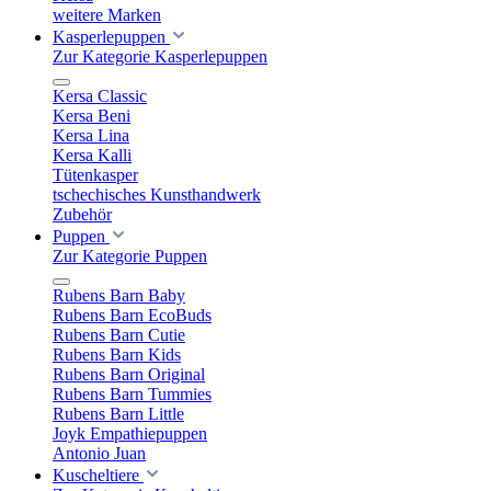
weitere Marken
Kasperlepuppen
Zur Kategorie Kasperlepuppen
Kersa Classic
Kersa Beni
Kersa Lina
Kersa Kalli
Tütenkasper
tschechisches Kunsthandwerk
Zubehör
Puppen
Zur Kategorie Puppen
Rubens Barn Baby
Rubens Barn EcoBuds
Rubens Barn Cutie
Rubens Barn Kids
Rubens Barn Original
Rubens Barn Tummies
Rubens Barn Little
Joyk Empathiepuppen
Antonio Juan
Kuscheltiere