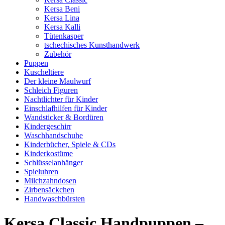
Kersa Beni
Kersa Lina
Kersa Kalli
Tütenkasper
tschechisches Kunsthandwerk
Zubehör
Puppen
Kuscheltiere
Der kleine Maulwurf
Schleich Figuren
Nachtlichter für Kinder
Einschlafhilfen für Kinder
Wandsticker & Bordüren
Kindergeschirr
Waschhandschuhe
Kinderbücher, Spiele & CDs
Kinderkostüme
Schlüsselanhänger
Spieluhren
Milchzahndosen
Zirbensäckchen
Handwaschbürsten
Kersa Classic Handpuppen –