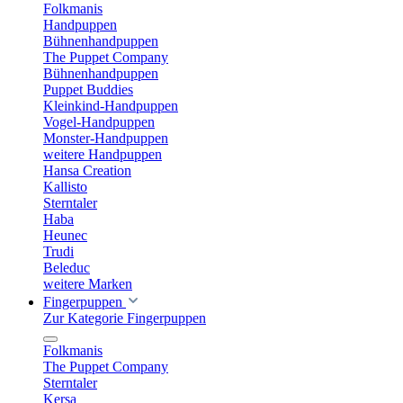
Folkmanis
Handpuppen
Bühnenhandpuppen
The Puppet Company
Bühnenhandpuppen
Puppet Buddies
Kleinkind-Handpuppen
Vogel-Handpuppen
Monster-Handpuppen
weitere Handpuppen
Hansa Creation
Kallisto
Sterntaler
Haba
Heunec
Trudi
Beleduc
weitere Marken
Fingerpuppen
Zur Kategorie Fingerpuppen
Folkmanis
The Puppet Company
Sterntaler
Kersa