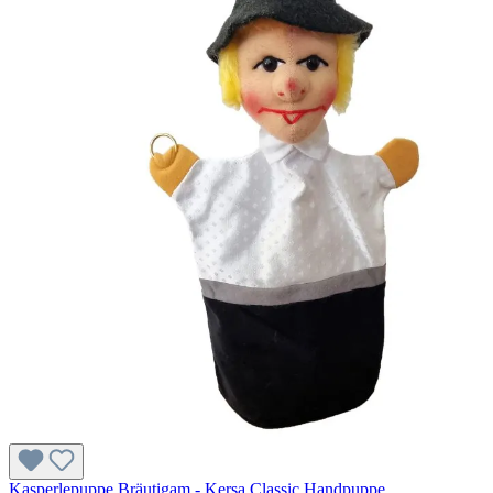
Kasperlepuppe Bräutigam - Kersa Classic Handpuppe