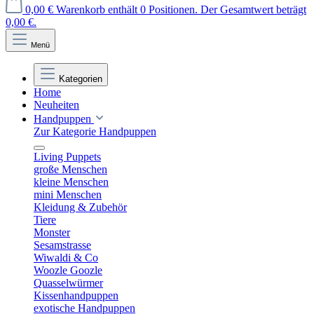
0,00 €
Warenkorb enthält 0 Positionen. Der Gesamtwert beträgt
0,00 €.
Menü
Kategorien
Home
Neuheiten
Handpuppen
Zur Kategorie Handpuppen
Living Puppets
große Menschen
kleine Menschen
mini Menschen
Kleidung & Zubehör
Tiere
Monster
Sesamstrasse
Wiwaldi & Co
Woozle Goozle
Quasselwürmer
Kissenhandpuppen
exotische Handpuppen