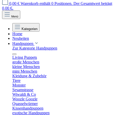
0,00 €
Warenkorb enthält 0 Positionen. Der Gesamtwert beträgt
0,00 €.
Menü
Kategorien
Home
Neuheiten
Handpuppen
Zur Kategorie Handpuppen
Living Puppets
große Menschen
kleine Menschen
mini Menschen
Kleidung & Zubehör
Tiere
Monster
Sesamstrasse
Wiwaldi & Co
Woozle Goozle
Quasselwürmer
Kissenhandpuppen
exotische Handpuppen