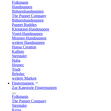
Folkmanis
Handpuppen
Bühnenhandpuppen
The Puppet Company
Bühnenhandpuppen
Puppet Buddies
Kleinkind-Handpuppen
Vogel-Handpuppen
Monster-Handpuppen
weitere Handpuppen
Hansa Creation
Kallisto
Sterntaler
Haba
Heunec
Trudi
Beleduc
weitere Marken
Fingerpuppen
Zur Kategorie Fingerpuppen
Folkmanis
The Puppet Company
Sterntaler
Kersa