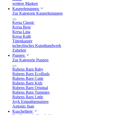
weitere Marken
Kasperlepuppen
Zur Kategorie Kasperlepuppen
Kersa Classic
Kersa Beni
Kersa Lina
Kersa Kalli
Tütenkasper
tschechisches Kunsthandwerk
Zubehör
Puppen
Zur Kategorie Puppen
Rubens Barn Baby
Rubens Barn EcoBuds
Rubens Barn Cutie
Rubens Barn Kids
Rubens Barn Original
Rubens Barn Tummies
Rubens Barn Little
Joyk Empathiepuppen
Antonio Juan
Kuscheltiere