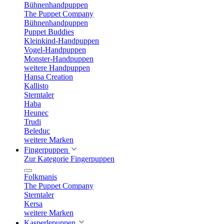
Bühnenhandpuppen
The Puppet Company
Bühnenhandpuppen
Puppet Buddies
Kleinkind-Handpuppen
Vogel-Handpuppen
Monster-Handpuppen
weitere Handpuppen
Hansa Creation
Kallisto
Sterntaler
Haba
Heunec
Trudi
Beleduc
weitere Marken
Fingerpuppen
Zur Kategorie Fingerpuppen
Folkmanis
The Puppet Company
Sterntaler
Kersa
weitere Marken
Kasperlepuppen