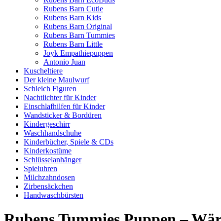
Rubens Barn Cutie
Rubens Barn Kids
Rubens Barn Original
Rubens Barn Tummies
Rubens Barn Little
Joyk Empathiepuppen
Antonio Juan
Kuscheltiere
Der kleine Maulwurf
Schleich Figuren
Nachtlichter für Kinder
Einschlafhilfen für Kinder
Wandsticker & Bordüren
Kindergeschirr
Waschhandschuhe
Kinderbücher, Spiele & CDs
Kinderkostüme
Schlüsselanhänger
Spieluhren
Milchzahndosen
Zirbensäckchen
Handwaschbürsten
Rubens Tummies Puppen – Wärm