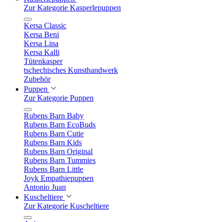
Zur Kategorie Kasperlepuppen
Kersa Classic
Kersa Beni
Kersa Lina
Kersa Kalli
Tütenkasper
tschechisches Kunsthandwerk
Zubehör
Puppen
Zur Kategorie Puppen
Rubens Barn Baby
Rubens Barn EcoBuds
Rubens Barn Cutie
Rubens Barn Kids
Rubens Barn Original
Rubens Barn Tummies
Rubens Barn Little
Joyk Empathiepuppen
Antonio Juan
Kuscheltiere
Zur Kategorie Kuscheltiere