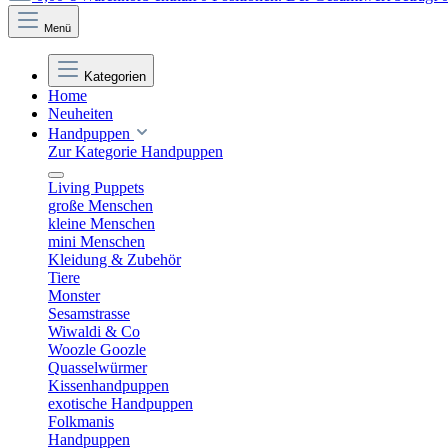
Menü
Kategorien
Home
Neuheiten
Handpuppen
Zur Kategorie Handpuppen
Living Puppets
große Menschen
kleine Menschen
mini Menschen
Kleidung & Zubehör
Tiere
Monster
Sesamstrasse
Wiwaldi & Co
Woozle Goozle
Quasselwürmer
Kissenhandpuppen
exotische Handpuppen
Folkmanis
Handpuppen