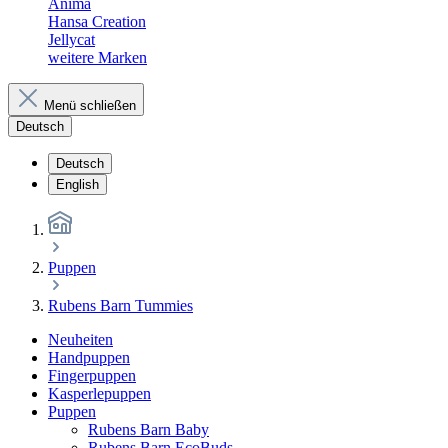
Anima
Hansa Creation
Jellycat
weitere Marken
Menü schließen
Deutsch
Deutsch
English
Puppen
Rubens Barn Tummies
Neuheiten
Handpuppen
Fingerpuppen
Kasperlepuppen
Puppen
Rubens Barn Baby
Rubens Barn EcoBuds