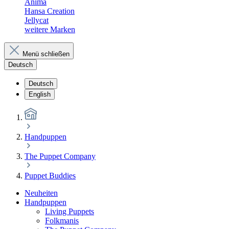
Anima
Hansa Creation
Jellycat
weitere Marken
Menü schließen
Deutsch
Deutsch
English
Handpuppen
The Puppet Company
Puppet Buddies
Neuheiten
Handpuppen
Living Puppets
Folkmanis