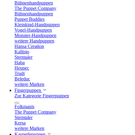
Bühnenhandpuppen
The Puppet Company
Bühnenhandpuppen
Puppet Buddies
Kleinkind-Handpuppen
Vogel-Handpuppen
Monster-Handpuppen
weitere Handpuppen
Hansa Creation
Kallisto
Sterntaler
Haba
Heunec
Trudi
Beleduc
weitere Marken
Fingerpuppen
Zur Kategorie Fingerpuppen
Folkmanis
The Puppet Company
Sterntaler
Kersa
weitere Marken
Kasperlepuppen