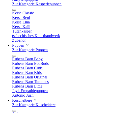
Zur Kategorie Kasperlepuppen
Kersa Classic
Kersa Beni
Kersa Lina
Kersa Kalli
Tütenkasper
tschechisches Kunsthandwerk
Zubehör
Puppen
Zur Kategorie Puppen
Rubens Barn Baby
Rubens Barn EcoBuds
Rubens Barn Cutie
Rubens Barn Kids
Rubens Barn Original
Rubens Barn Tummies
Rubens Barn Little
Joyk Empathiepuppen
Antonio Juan
Kuscheltiere
Zur Kategorie Kuscheltiere