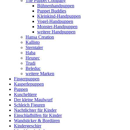
The Puppet Company
Bühnenhandpuppen
Puppet Buddies
Kleinkind-Handpuppen
Vogel-Handpuppen
Monster-Handpuppen
weitere Handpuppen
Hansa Creation
Kallisto
Sterntaler
Haba
Heunec
Trudi
Beleduc
weitere Marken
Fingerpuppen
Kasperlepuppen
Puppen
Kuscheltiere
Der kleine Maulwurf
Schleich Figuren
Nachtlichter für Kinder
Einschlafhilfen für Kinder
Wandsticker & Bordüren
Kindergeschirr