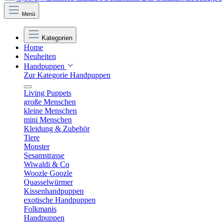
Menü
Kategorien
Home
Neuheiten
Handpuppen
Zur Kategorie Handpuppen
Living Puppets
große Menschen
kleine Menschen
mini Menschen
Kleidung & Zubehör
Tiere
Monster
Sesamstrasse
Wiwaldi & Co
Woozle Goozle
Quasselwürmer
Kissenhandpuppen
exotische Handpuppen
Folkmanis
Handpuppen