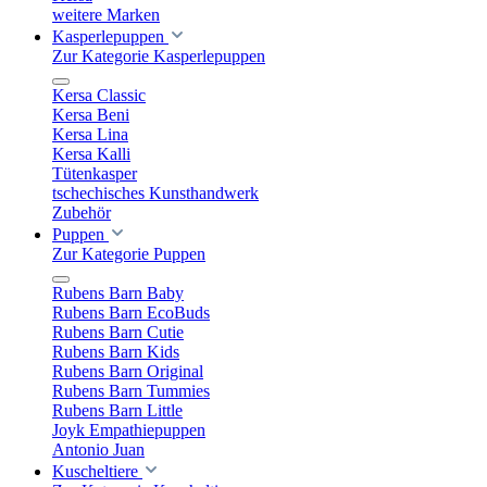
weitere Marken
Kasperlepuppen
Zur Kategorie Kasperlepuppen
Kersa Classic
Kersa Beni
Kersa Lina
Kersa Kalli
Tütenkasper
tschechisches Kunsthandwerk
Zubehör
Puppen
Zur Kategorie Puppen
Rubens Barn Baby
Rubens Barn EcoBuds
Rubens Barn Cutie
Rubens Barn Kids
Rubens Barn Original
Rubens Barn Tummies
Rubens Barn Little
Joyk Empathiepuppen
Antonio Juan
Kuscheltiere