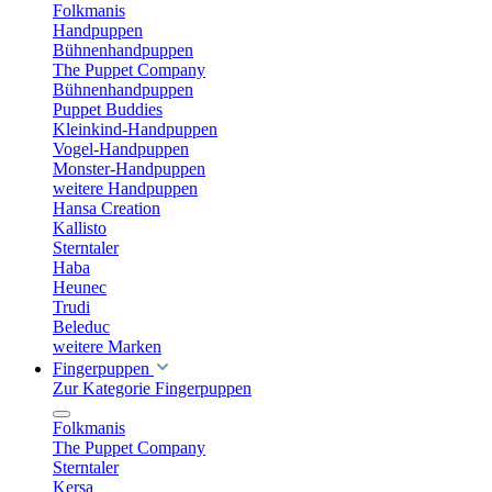
Folkmanis
Handpuppen
Bühnenhandpuppen
The Puppet Company
Bühnenhandpuppen
Puppet Buddies
Kleinkind-Handpuppen
Vogel-Handpuppen
Monster-Handpuppen
weitere Handpuppen
Hansa Creation
Kallisto
Sterntaler
Haba
Heunec
Trudi
Beleduc
weitere Marken
Fingerpuppen
Zur Kategorie Fingerpuppen
Folkmanis
The Puppet Company
Sterntaler
Kersa