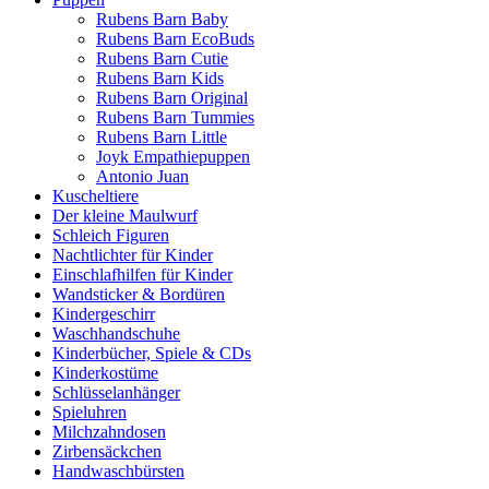
Rubens Barn Baby
Rubens Barn EcoBuds
Rubens Barn Cutie
Rubens Barn Kids
Rubens Barn Original
Rubens Barn Tummies
Rubens Barn Little
Joyk Empathiepuppen
Antonio Juan
Kuscheltiere
Der kleine Maulwurf
Schleich Figuren
Nachtlichter für Kinder
Einschlafhilfen für Kinder
Wandsticker & Bordüren
Kindergeschirr
Waschhandschuhe
Kinderbücher, Spiele & CDs
Kinderkostüme
Schlüsselanhänger
Spieluhren
Milchzahndosen
Zirbensäckchen
Handwaschbürsten