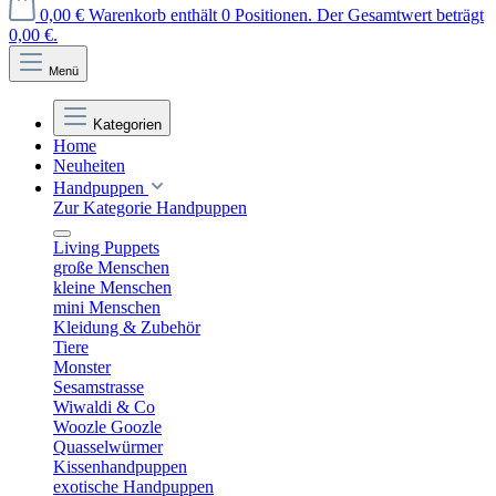
0,00 €
Warenkorb enthält 0 Positionen. Der Gesamtwert beträgt
0,00 €.
Menü
Kategorien
Home
Neuheiten
Handpuppen
Zur Kategorie Handpuppen
Living Puppets
große Menschen
kleine Menschen
mini Menschen
Kleidung & Zubehör
Tiere
Monster
Sesamstrasse
Wiwaldi & Co
Woozle Goozle
Quasselwürmer
Kissenhandpuppen
exotische Handpuppen