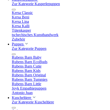
Zur Kategorie Kasperlepuppen
Kersa Classic
Kersa Beni
Kersa Lina
Kersa Kalli
Tütenkasper
tschechisches Kunsthandwerk
Zubehör
Puppen
Zur Kategorie Puppen
Rubens Barn Baby
Rubens Barn EcoBuds
Rubens Barn Cutie
Rubens Barn Kids
Rubens Barn Original
Rubens Barn Tummies
Rubens Barn Little
Joyk Empathiepuppen
Antonio Juan
Kuscheltiere
Zur Kategorie Kuscheltiere