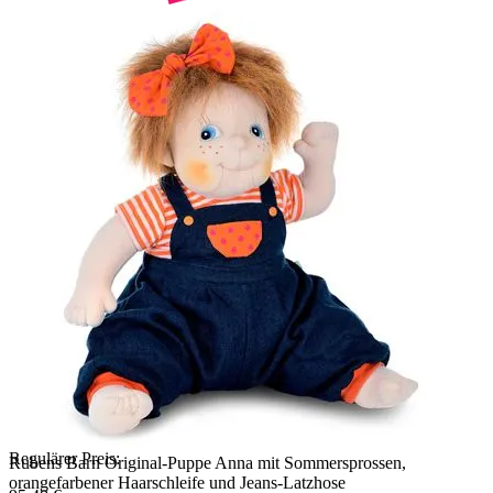
Regulärer Preis:
Rubens Barn Original-Puppe Anna mit Sommersprossen,
orangefarbener Haarschleife und Jeans-Latzhose