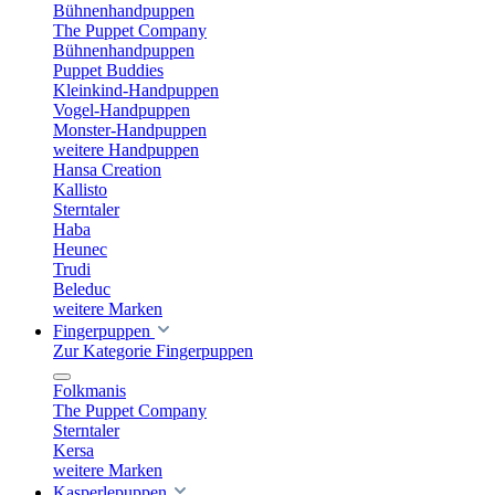
Bühnenhandpuppen
The Puppet Company
Bühnenhandpuppen
Puppet Buddies
Kleinkind-Handpuppen
Vogel-Handpuppen
Monster-Handpuppen
weitere Handpuppen
Hansa Creation
Kallisto
Sterntaler
Haba
Heunec
Trudi
Beleduc
weitere Marken
Fingerpuppen
Zur Kategorie Fingerpuppen
Folkmanis
The Puppet Company
Sterntaler
Kersa
weitere Marken
Kasperlepuppen