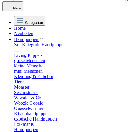
Menü
Kategorien
Home
Neuheiten
Handpuppen
Zur Kategorie Handpuppen
Living Puppets
große Menschen
kleine Menschen
mini Menschen
Kleidung & Zubehör
Tiere
Monster
Sesamstrasse
Wiwaldi & Co
Woozle Goozle
Quasselwürmer
Kissenhandpuppen
exotische Handpuppen
Folkmanis
Handpuppen