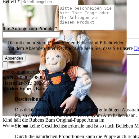
Betreff
*
Ihre Anfrage zum Produkt
*
Die mit einem Stern (*) markierten Felder sind Pflichtfelder.
Mit dem Absenden Ihrer Nachricht erklären Sie, dass Sie unsere
Da
Absenden
Produktnummer:
20756
EAN:
7350023980012
Hersteller-Nr.:
30201100
Marke:
Rubens Barn
Beschreibung
Das detailliert gestaltete Gesicht mit seiner gutmütigen Ausstr
Po, so dass man sie einfach wie ein Baby im Arm halten kann.
Kind hält die Rubens Barn Original-Puppe Anna im
Wohnzimmer
Sie hat keine Geschlechtsmerkmale und ist so nach Belieben 
Durch die natürlichen Proportionen kann die Puppe auch richt