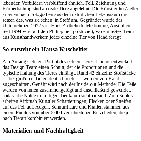
lebenden Vorbildern verblüffend ähnlich. Fell, Zeichnung und
Körperhaltung sind an reale Tiere angelehnt. Die Künstler im Atelier
arbeiten nach Fotografien aus dem natürlichen Lebensraum und
setzen das, was sie sehen, in Stoff um. Gegründet wurde das
Unternehmen 1972 von Hans Axthelm in Melbourne, Australien.
Seit 1994 wird auf den Philippinen produziert, wo ein festes Team
aus Kunsthandwerkern jedes einzelne Tier von Hand fertigt.
So entsteht ein Hansa Kuscheltier
Am Anfang steht ein Porträt des echten Tieres. Daraus entwickelt
das Design-Team einen Schnitt, der die Proportionen und die
typische Haltung des Tieres einfängt. Rund 42 einzelne Stoffstücke
— bei größeren Tieren deutlich mehr — werden von Hand
zugeschnitten. Genäht wird nach der Inside-out-Methode: Die Teile
werden von innen zusammengefügt und anschließend gewendet,
sodass die Nähte im fertigen Tier kaum sichtbar sind. Zum Schluss
arbeiten Airbrush-Künstler Schattierungen, Flecken oder Streifen
auf das Fell auf. Augen, Schnurrhaare und Krallen stammen aus
einem Fundus von über 6.000 verschiedenen Einzelteilen, die je
nach Tierart kombiniert werden.
Materialien und Nachhaltigkeit