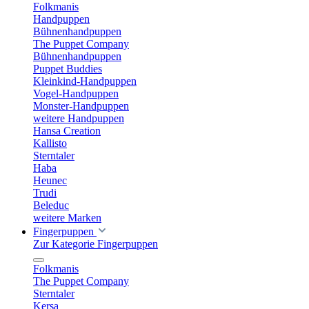
Folkmanis
Handpuppen
Bühnenhandpuppen
The Puppet Company
Bühnenhandpuppen
Puppet Buddies
Kleinkind-Handpuppen
Vogel-Handpuppen
Monster-Handpuppen
weitere Handpuppen
Hansa Creation
Kallisto
Sterntaler
Haba
Heunec
Trudi
Beleduc
weitere Marken
Fingerpuppen
Zur Kategorie Fingerpuppen
Folkmanis
The Puppet Company
Sterntaler
Kersa