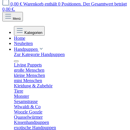
0,00 €
Warenkorb enthält 0 Positionen. Der Gesamtwert beträgt
0,00 €.
Menü
Kategorien
Home
Neuheiten
Handpuppen
Zur Kategorie Handpuppen
Living Puppets
große Menschen
kleine Menschen
mini Menschen
Kleidung & Zubehör
Tiere
Monster
Sesamstrasse
Wiwaldi & Co
Woozle Goozle
Quasselwürmer
Kissenhandpuppen
exotische Handpuppen