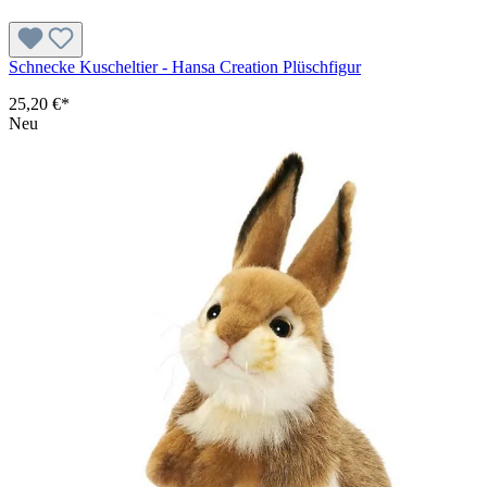
Schnecke Kuscheltier - Hansa Creation Plüschfigur
25,20 €*
Neu