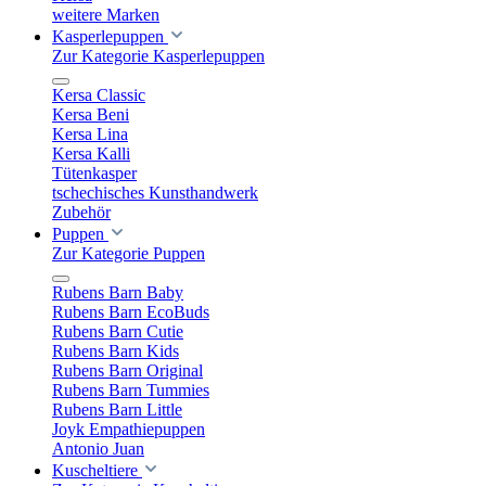
weitere Marken
Kasperlepuppen
Zur Kategorie Kasperlepuppen
Kersa Classic
Kersa Beni
Kersa Lina
Kersa Kalli
Tütenkasper
tschechisches Kunsthandwerk
Zubehör
Puppen
Zur Kategorie Puppen
Rubens Barn Baby
Rubens Barn EcoBuds
Rubens Barn Cutie
Rubens Barn Kids
Rubens Barn Original
Rubens Barn Tummies
Rubens Barn Little
Joyk Empathiepuppen
Antonio Juan
Kuscheltiere