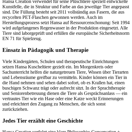
Hansa Creation verwendet für seine Plüschtiere speziell entwickelte
Kunstfelle, die in Struktur und Farbe an das jeweilige Tier angepasst
sind. Die Füllung besteht seit 2011 vollständig aus Fasern, die aus
recycelten PET-Flaschen gewonnen werden. Auch im
Herstellungsprozess setzt Hansa auf Ressourcenschonung: Seit 1994
wird aufgefangenes Regenwasser in der Produktion eingesetzt. Alle
Tiere sind laborgeprüft und erfüllen die europäische Sicherheitsnorm
EN 71 für Spielzeug.
Einsatz in Pädagogik und Therapie
Viele Kindergärten, Schulen und therapeutische Einrichtungen
setzen Hansa Kuscheltiere gezielt ein. Im Morgenkreis oder
Sachunterricht helfen die naturgetreuen Tiere, Wissen über Tierarten
und Lebensräume greifbar zu vermitteln. Kinder können ein Tier in
die Hand nehmen und sehen dabei sofort, ob es Krallen hat, einen
buschigen Schwanz trägt oder aufrecht sitzt. In der Sprachtherapie
und Seniorenbetreuung dienen die Tiere als Gesprächsanlass — ein
vertrautes Tier wie ein Hase oder eine Katze weckt Erinnerungen
und erleichtert den Zugang zu Menschen, die sich sonst
zurückziehen.
Jedes Tier erzählt eine Geschichte
Hansa Creation verfolgt eine klare Philosophie: Conservation +