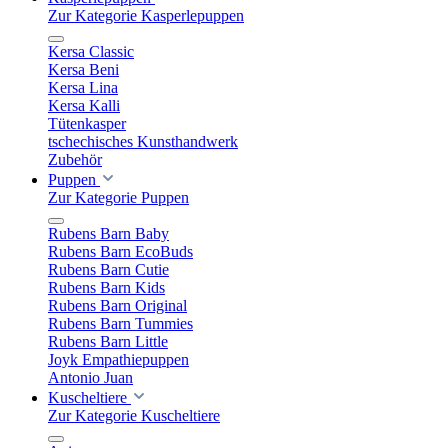
Zur Kategorie Kasperlepuppen
Kersa Classic
Kersa Beni
Kersa Lina
Kersa Kalli
Tütenkasper
tschechisches Kunsthandwerk
Zubehör
Puppen
Zur Kategorie Puppen
Rubens Barn Baby
Rubens Barn EcoBuds
Rubens Barn Cutie
Rubens Barn Kids
Rubens Barn Original
Rubens Barn Tummies
Rubens Barn Little
Joyk Empathiepuppen
Antonio Juan
Kuscheltiere
Zur Kategorie Kuscheltiere