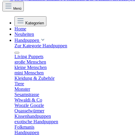
Menü
Kategorien
Home
Neuheiten
Handpuppen
Zur Kategorie Handpuppen
Living Puppets
große Menschen
kleine Menschen
mini Menschen
Kleidung & Zubehör
Tiere
Monster
Sesamstrasse
Wiwaldi & Co
Woozle Goozle
Quasselwürmer
Kissenhandpuppen
exotische Handpuppen
Folkmanis
Handpuppen