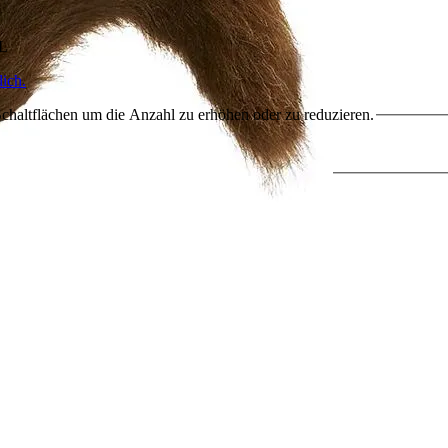
HL
ich.
chaltflächen um die Anzahl zu erhöhen oder zu reduzieren.