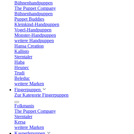
Bühnenhandpuppen
The Puppet Company
Bühnenhandpuppen
Puppet Buddies
Kleinkind-Handpuppen
Vogel-Handpuppen
Monster-Handpuppen
weitere Handpuppen
Hansa Creation
Kallisto
Sterntaler
Haba
Heunec
Trudi
Beleduc
weitere Marken
Fingerpuppen
Zur Kategorie Fingerpuppen
Folkmanis
The Puppet Company
Sterntaler
Kersa
weitere Marken
Kasperlepuppen