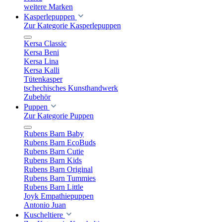
weitere Marken
Kasperlepuppen
Zur Kategorie Kasperlepuppen
Kersa Classic
Kersa Beni
Kersa Lina
Kersa Kalli
Tütenkasper
tschechisches Kunsthandwerk
Zubehör
Puppen
Zur Kategorie Puppen
Rubens Barn Baby
Rubens Barn EcoBuds
Rubens Barn Cutie
Rubens Barn Kids
Rubens Barn Original
Rubens Barn Tummies
Rubens Barn Little
Joyk Empathiepuppen
Antonio Juan
Kuscheltiere