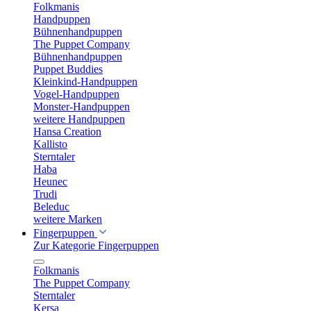
Folkmanis
Handpuppen
Bühnenhandpuppen
The Puppet Company
Bühnenhandpuppen
Puppet Buddies
Kleinkind-Handpuppen
Vogel-Handpuppen
Monster-Handpuppen
weitere Handpuppen
Hansa Creation
Kallisto
Sterntaler
Haba
Heunec
Trudi
Beleduc
weitere Marken
Fingerpuppen
Zur Kategorie Fingerpuppen
Folkmanis
The Puppet Company
Sterntaler
Kersa