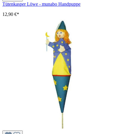
Tütenkasper Löwe - munabo Handpuppe
12,90 €*