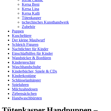
Kersa Beni
Kersa Lina
Kersa Kalli
Tütenkasper
tschechisches Kunsthandwerk
Zubehör
Puppen
Kuscheltiere
Der kleine Maulwurf
Schleich Figuren
Nachtlichter für Kinder
Einschlafhilfen für Kinder
Wandsticker & Bordüren
Kindergeschirr
Waschhandschuhe
Kinderbücher, Spiele & CDs
Kinderkostüme
Schlüsselanhänger
Spieluhren
Milchzahndosen
Zirbensäckchen
Handwaschbürsten
Tütenkasper Handpuppen –