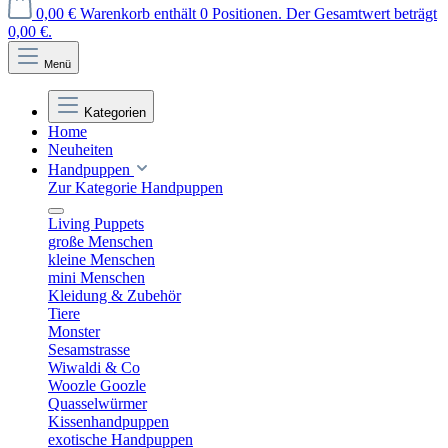
0,00 €
Warenkorb enthält 0 Positionen. Der Gesamtwert beträgt
0,00 €.
Menü
Kategorien
Home
Neuheiten
Handpuppen
Zur Kategorie Handpuppen
Living Puppets
große Menschen
kleine Menschen
mini Menschen
Kleidung & Zubehör
Tiere
Monster
Sesamstrasse
Wiwaldi & Co
Woozle Goozle
Quasselwürmer
Kissenhandpuppen
exotische Handpuppen