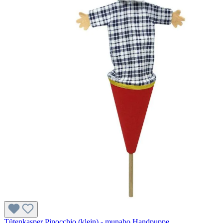
Tütenkasper Pinocchio (klein) - munabo Handpuppe