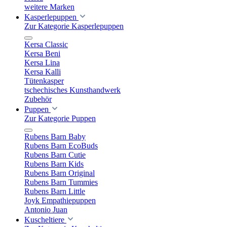
weitere Marken
Kasperlepuppen
Zur Kategorie Kasperlepuppen
Kersa Classic
Kersa Beni
Kersa Lina
Kersa Kalli
Tütenkasper
tschechisches Kunsthandwerk
Zubehör
Puppen
Zur Kategorie Puppen
Rubens Barn Baby
Rubens Barn EcoBuds
Rubens Barn Cutie
Rubens Barn Kids
Rubens Barn Original
Rubens Barn Tummies
Rubens Barn Little
Joyk Empathiepuppen
Antonio Juan
Kuscheltiere