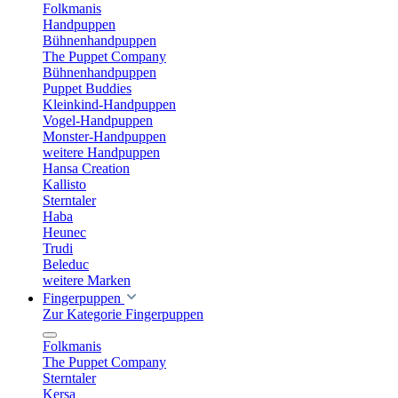
Folkmanis
Handpuppen
Bühnenhandpuppen
The Puppet Company
Bühnenhandpuppen
Puppet Buddies
Kleinkind-Handpuppen
Vogel-Handpuppen
Monster-Handpuppen
weitere Handpuppen
Hansa Creation
Kallisto
Sterntaler
Haba
Heunec
Trudi
Beleduc
weitere Marken
Fingerpuppen
Zur Kategorie Fingerpuppen
Folkmanis
The Puppet Company
Sterntaler
Kersa