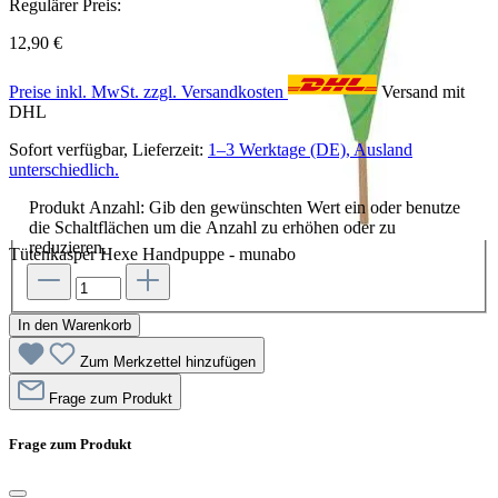
Regulärer Preis:
12,90 €
Preise inkl. MwSt. zzgl. Versandkosten
Versand mit
DHL
Sofort verfügbar, Lieferzeit:
1–3 Werktage (DE), Ausland
unterschiedlich.
Produkt Anzahl: Gib den gewünschten Wert ein oder benutze
die Schaltflächen um die Anzahl zu erhöhen oder zu
reduzieren.
Tütenkasper Hexe Handpuppe - munabo
In den Warenkorb
Zum Merkzettel hinzufügen
Frage zum Produkt
Frage zum Produkt