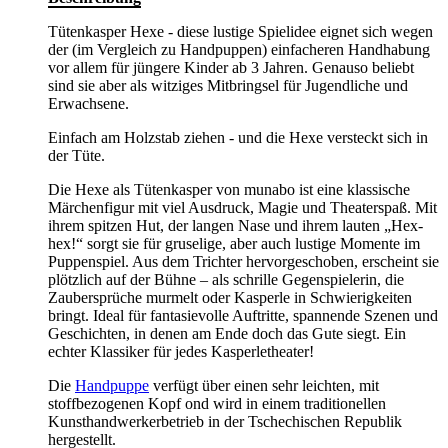
Tütenkasper Hexe - diese lustige Spielidee eignet sich wegen
der (im Vergleich zu Handpuppen) einfacheren Handhabung
vor allem für jüngere Kinder ab 3 Jahren. Genauso beliebt
sind sie aber als witziges Mitbringsel für Jugendliche und
Erwachsene.
Einfach am Holzstab ziehen - und die Hexe versteckt sich in
der Tüte.
Die Hexe als Tütenkasper von munabo ist eine klassische
Märchenfigur mit viel Ausdruck, Magie und Theaterspaß. Mit
ihrem spitzen Hut, der langen Nase und ihrem lauten „Hex-
hex!“ sorgt sie für gruselige, aber auch lustige Momente im
Puppenspiel. Aus dem Trichter hervorgeschoben, erscheint sie
plötzlich auf der Bühne – als schrille Gegenspielerin, die
Zaubersprüche murmelt oder Kasperle in Schwierigkeiten
bringt. Ideal für fantasievolle Auftritte, spannende Szenen und
Geschichten, in denen am Ende doch das Gute siegt. Ein
echter Klassiker für jedes Kasperletheater!
Die
Handpuppe
verfügt über einen sehr leichten, mit
stoffbezogenen Kopf ond wird in einem traditionellen
Kunsthandwerkerbetrieb in der Tschechischen Republik
hergestellt.