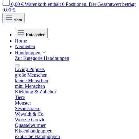
0,00 €
Warenkorb enthält 0 Positionen. Der Gesamtwert beträgt
0,00 €.
Menü
Kategorien
Home
Neuheiten
Handpuppen
Zur Kategorie Handpuppen
Living Puppets
große Menschen
kleine Menschen
mini Menschen
Kleidung & Zubehör
Tiere
Monster
Sesamstrasse
Wiwaldi & Co
Woozle Goozle
Quasselwürmer
Kissenhandpuppen
exotische Handpuppen