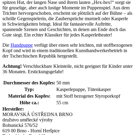
spitzen Hut, der langen Nase und ihrem lauten „Hex-hex!“ sorgt sie
für gruselige, aber auch lustige Momente im Puppenspiel. Aus dem
Trichter hervorgeschoben, erscheint sie plötzlich auf der Bühne – als
schrille Gegenspielerin, die Zaubersprüche murmelt oder Kasperle
in Schwierigkeiten bringt. Ideal für fantasievolle Auftritte,
spannende Szenen und Geschichten, in denen am Ende doch das
Gute siegt. Ein echter Klassiker für jedes Kasperletheater!
Die
Handpuppe
verfügt über einen sehr leichten, mit stoffbezogenen
Kopf ond wird in einem traditionellen Kunsthandwerkerbetrieb in
der Tschechischen Republik hergestellt.
Achtung!
Verschluckbare Kleinteile, nicht geeignet für Kinder unter
36 Monaten. Erstickungsgefahr!
Durchmesser des Kopfes:
50 mm
Typ:
Kasperlepuppe, Tütenkasper
Material des Kopfes:
mit Stoff bezogener Styroporkopf
Höhe ca.:
55 cm
Hersteller:
MORAVSKÁ ÚSTŘEDNA BRNO
družstvo umělecké výroby
Bohunická 576/52
619 00 Brno - Horní Heršpice