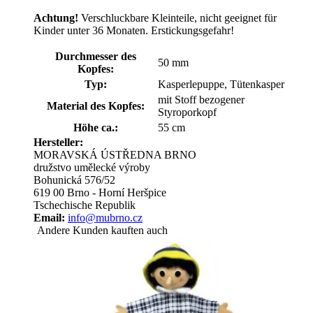
Achtung!
Verschluckbare Kleinteile, nicht geeignet für
Kinder unter 36 Monaten. Erstickungsgefahr!
Durchmesser des
50 mm
Kopfes:
Typ:
Kasperlepuppe, Tütenkasper
mit Stoff bezogener
Material des Kopfes:
Styroporkopf
Höhe ca.:
55 cm
Hersteller:
MORAVSKÁ ÚSTŘEDNA BRNO
družstvo umělecké výroby
Bohunická 576/52
619 00 Brno - Horní Heršpice
Tschechische Republik
Email:
info@mubrno.cz
Andere Kunden kauften auch