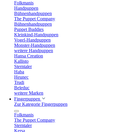
Folkmanis
Handpuppen
Bühnenhandpuppen
The Puppet Company
Bühnenhandpuppen
Puppet Buddies
Kleinkind-Handpuppen
Vogel-Handpuppen
Monster-Handpuppen
weitere Handpuppen
Hansa Creation
Kallisto
Sterntaler
Haba
Heunec
Trudi
Beleduc
weitere Marken
Fingerpuppen
Zur Kategorie Fingerpuppen
Folkmanis
The Puppet Company
Sterntaler
Kersa