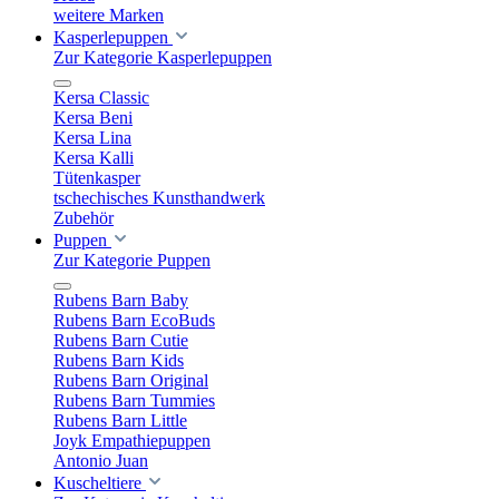
weitere Marken
Kasperlepuppen
Zur Kategorie Kasperlepuppen
Kersa Classic
Kersa Beni
Kersa Lina
Kersa Kalli
Tütenkasper
tschechisches Kunsthandwerk
Zubehör
Puppen
Zur Kategorie Puppen
Rubens Barn Baby
Rubens Barn EcoBuds
Rubens Barn Cutie
Rubens Barn Kids
Rubens Barn Original
Rubens Barn Tummies
Rubens Barn Little
Joyk Empathiepuppen
Antonio Juan
Kuscheltiere