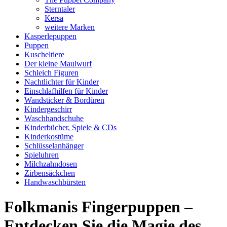
Sterntaler
Kersa
weitere Marken
Kasperlepuppen
Puppen
Kuscheltiere
Der kleine Maulwurf
Schleich Figuren
Nachtlichter für Kinder
Einschlafhilfen für Kinder
Wandsticker & Bordüren
Kindergeschirr
Waschhandschuhe
Kinderbücher, Spiele & CDs
Kinderkostüme
Schlüsselanhänger
Spieluhren
Milchzahndosen
Zirbensäckchen
Handwaschbürsten
Folkmanis Fingerpuppen –
Entdecken Sie die Magie des