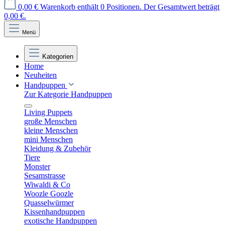
0,00 €
Warenkorb enthält 0 Positionen. Der Gesamtwert beträgt
0,00 €.
Menü
Kategorien
Home
Neuheiten
Handpuppen
Zur Kategorie Handpuppen
Living Puppets
große Menschen
kleine Menschen
mini Menschen
Kleidung & Zubehör
Tiere
Monster
Sesamstrasse
Wiwaldi & Co
Woozle Goozle
Quasselwürmer
Kissenhandpuppen
exotische Handpuppen