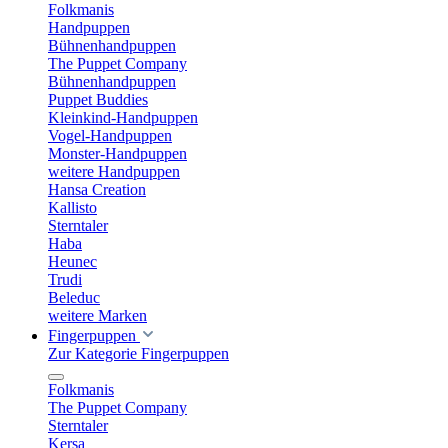
Folkmanis
Handpuppen
Bühnenhandpuppen
The Puppet Company
Bühnenhandpuppen
Puppet Buddies
Kleinkind-Handpuppen
Vogel-Handpuppen
Monster-Handpuppen
weitere Handpuppen
Hansa Creation
Kallisto
Sterntaler
Haba
Heunec
Trudi
Beleduc
weitere Marken
Fingerpuppen
Zur Kategorie Fingerpuppen
Folkmanis
The Puppet Company
Sterntaler
Kersa