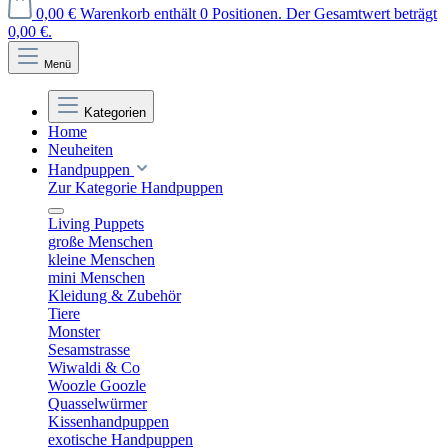
0,00 €
Warenkorb enthält 0 Positionen. Der Gesamtwert beträgt
0,00 €.
Menü
Kategorien
Home
Neuheiten
Handpuppen
Zur Kategorie Handpuppen
Living Puppets
große Menschen
kleine Menschen
mini Menschen
Kleidung & Zubehör
Tiere
Monster
Sesamstrasse
Wiwaldi & Co
Woozle Goozle
Quasselwürmer
Kissenhandpuppen
exotische Handpuppen