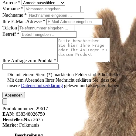
Anrede
*
Vorname
*
Nachname
*
Ihre E-Mail-Adresse
*
Telefon
Betreff
*
Ihre Anfrage zum Produkt
*
Die mit einem Stern (*) markierten Felder sind Pflichtfelder.
Mit dem Absenden Ihrer Nachricht erklären Sie, dass Sie
unsere
Datenschutzerklärung
gelesen und akzeptiert haben.
Absenden
Produktnummer:
29617
EAN:
638348026750
Hersteller-Nr.:
2675
Marke:
Folkmanis
Beschreibung