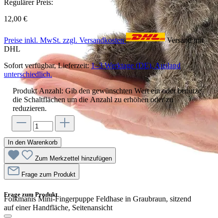
Regulärer Preis:
12,00 €
Preise inkl. MwSt. zzgl. Versandkosten
Versand mit
DHL
Sofort verfügbar, Lieferzeit:
1–3 Werktage (DE), Ausland
unterschiedlich.
Produkt Anzahl: Gib den gewünschten Wert ein oder benutze
die Schaltflächen um die Anzahl zu erhöhen oder zu
reduzieren.
In den Warenkorb
Zum Merkzettel hinzufügen
Frage zum Produkt
Frage zum Produkt
Folkmanis Mini-Fingerpuppe Feldhase in Graubraun, sitzend
auf einer Handfläche, Seitenansicht