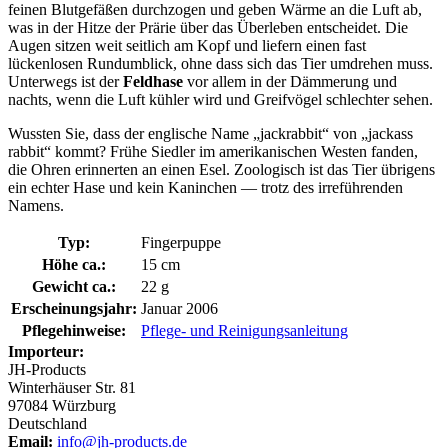
feinen Blutgefäßen durchzogen und geben Wärme an die Luft ab,
was in der Hitze der Prärie über das Überleben entscheidet. Die
Augen sitzen weit seitlich am Kopf und liefern einen fast
lückenlosen Rundumblick, ohne dass sich das Tier umdrehen muss.
Unterwegs ist der
Feldhase
vor allem in der Dämmerung und
nachts, wenn die Luft kühler wird und Greifvögel schlechter sehen.
Wussten Sie, dass der englische Name „jackrabbit“ von „jackass
rabbit“ kommt? Frühe Siedler im amerikanischen Westen fanden,
die Ohren erinnerten an einen Esel. Zoologisch ist das Tier übrigens
ein echter Hase und kein Kaninchen — trotz des irreführenden
Namens.
Typ:
Fingerpuppe
Höhe ca.:
15 cm
Gewicht ca.:
22 g
Erscheinungsjahr:
Januar 2006
Pflegehinweise:
Pflege- und Reinigungsanleitung
Importeur:
JH-Products
Winterhäuser Str. 81
97084 Würzburg
Deutschland
Email:
info@jh-products.de