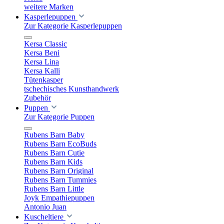
weitere Marken
Kasperlepuppen
Zur Kategorie Kasperlepuppen
Kersa Classic
Kersa Beni
Kersa Lina
Kersa Kalli
Tütenkasper
tschechisches Kunsthandwerk
Zubehör
Puppen
Zur Kategorie Puppen
Rubens Barn Baby
Rubens Barn EcoBuds
Rubens Barn Cutie
Rubens Barn Kids
Rubens Barn Original
Rubens Barn Tummies
Rubens Barn Little
Joyk Empathiepuppen
Antonio Juan
Kuscheltiere