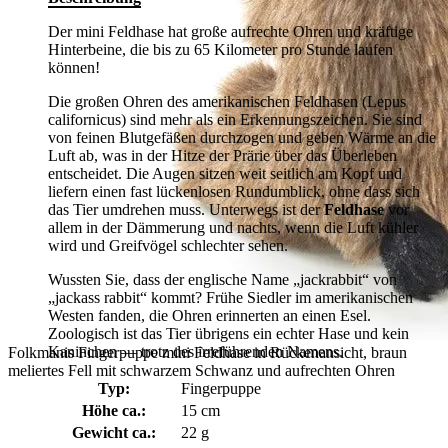
Der mini Feldhase hat große aufrechte Ohren und kräftige
Hinterbeine, die bis zu 65 Kilometer pro Stunde laufen
können!
Die großen Ohren des amerikanischen Feldhasen (Lepus
californicus) sind mehr als ein Erkennungszeichen. Sie sind
von feinen Blutgefäßen durchzogen und geben Wärme an die
Luft ab, was in der Hitze der Prärie über das Überleben
entscheidet. Die Augen sitzen weit seitlich am Kopf und
liefern einen fast lückenlosen Rundumblick, ohne dass sich
das Tier umdrehen muss. Unterwegs ist der
Feldhase
vor
allem in der Dämmerung und nachts, wenn die Luft kühler
wird und Greifvögel schlechter sehen.
Wussten Sie, dass der englische Name „jackrabbit“ von
„jackass rabbit“ kommt? Frühe Siedler im amerikanischen
Westen fanden, die Ohren erinnerten an einen Esel.
Zoologisch ist das Tier übrigens ein echter Hase und kein
Kaninchen — trotz des irreführenden Namens.
Folkmanis Fingerpuppe mini Feldhase in Rückenansicht, braun
meliertes Fell mit schwarzem Schwanz und aufrechten Ohren
Typ:
Fingerpuppe
Höhe ca.:
15 cm
Gewicht ca.:
22 g