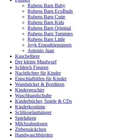
Rubens Barn Baby
Rubens Barn EcoBuds
Rubens Barn Cutie
Rubens Barn Kids
Rubens Barn Original
Rubens Barn Tummies
Rubens Barn Little
Joyk Empathiepuppen
Antonio Juan
Kuscheltiere
Der kleine Maulwurf
Schleich Figuren
Nachtlichter für Kinder
Einschlafhilfen für Kinder
Wandsticker & Bordüren
Kindergeschirr
Waschhandschuhe
Kinderbücher, Spiele & CDs
Kinderkostüme
Schlüsselanhänger
Spieluhren
Milchzahndosen
Zirbensäckchen
Handwaschbürsten