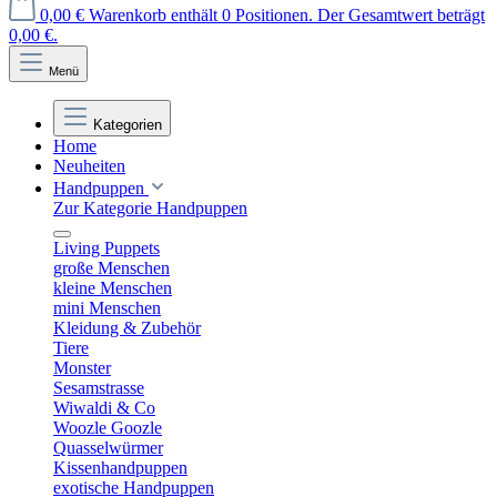
0,00 €
Warenkorb enthält 0 Positionen. Der Gesamtwert beträgt
0,00 €.
Menü
Kategorien
Home
Neuheiten
Handpuppen
Zur Kategorie Handpuppen
Living Puppets
große Menschen
kleine Menschen
mini Menschen
Kleidung & Zubehör
Tiere
Monster
Sesamstrasse
Wiwaldi & Co
Woozle Goozle
Quasselwürmer
Kissenhandpuppen
exotische Handpuppen