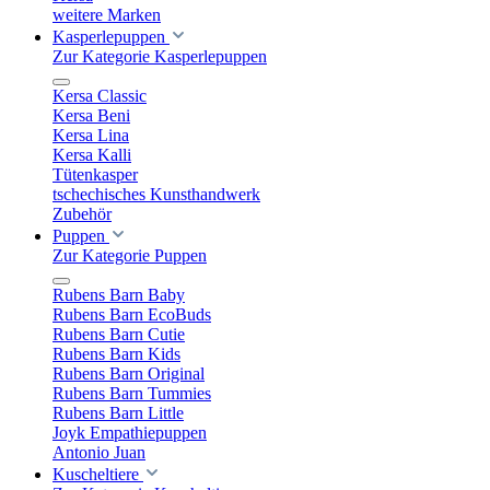
weitere Marken
Kasperlepuppen
Zur Kategorie Kasperlepuppen
Kersa Classic
Kersa Beni
Kersa Lina
Kersa Kalli
Tütenkasper
tschechisches Kunsthandwerk
Zubehör
Puppen
Zur Kategorie Puppen
Rubens Barn Baby
Rubens Barn EcoBuds
Rubens Barn Cutie
Rubens Barn Kids
Rubens Barn Original
Rubens Barn Tummies
Rubens Barn Little
Joyk Empathiepuppen
Antonio Juan
Kuscheltiere