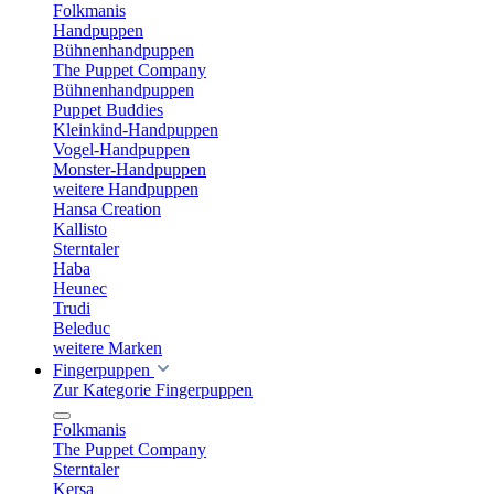
Folkmanis
Handpuppen
Bühnenhandpuppen
The Puppet Company
Bühnenhandpuppen
Puppet Buddies
Kleinkind-Handpuppen
Vogel-Handpuppen
Monster-Handpuppen
weitere Handpuppen
Hansa Creation
Kallisto
Sterntaler
Haba
Heunec
Trudi
Beleduc
weitere Marken
Fingerpuppen
Zur Kategorie Fingerpuppen
Folkmanis
The Puppet Company
Sterntaler
Kersa