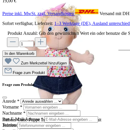
19,00 €
Preise inkl. MwSt. zzgl. Versandkosten
Versand mit D
Sofort verfügbar, Lieferzeit:
1–3 Werktage (DE), Ausland unterschiedl
Produkt Anzahl: Gib den gewünschten Wert ein oder benutze die S
In den Warenkorb
Zum Merkzettel hinzufügen
Frage zum Produkt
Frage zum Produkt
Anrede
*
Vorname
*
Nachname
*
Ihre E-Mail-Adresse
*
Rubens Cutie Puppe im gemusterten Sommer-Top mit
Jeansrock und rosa Haarschleife
Telefon