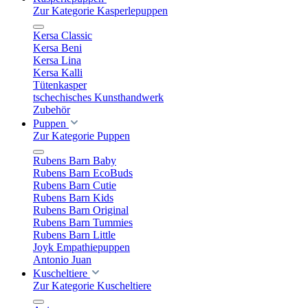
Zur Kategorie Kasperlepuppen
Kersa Classic
Kersa Beni
Kersa Lina
Kersa Kalli
Tütenkasper
tschechisches Kunsthandwerk
Zubehör
Puppen
Zur Kategorie Puppen
Rubens Barn Baby
Rubens Barn EcoBuds
Rubens Barn Cutie
Rubens Barn Kids
Rubens Barn Original
Rubens Barn Tummies
Rubens Barn Little
Joyk Empathiepuppen
Antonio Juan
Kuscheltiere
Zur Kategorie Kuscheltiere