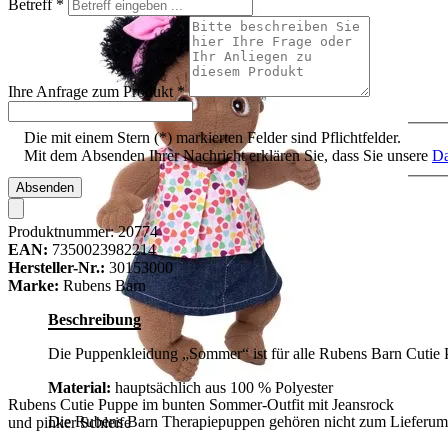
Betreff
*
Ihre Anfrage zum Produkt
*
Die mit einem Stern (*) markierten Felder sind Pflichtfelder.
Mit dem Absenden Ihrer Nachricht erklären Sie, dass Sie unsere
Da
Absenden
Produktnummer:
20774
EAN:
7350023982214
Hersteller-Nr.:
30153000
Marke:
Rubens Barn
Beschreibung
Die Puppenkleidung „Sommer“ ist für alle Rubens Barn Cutie 
Material:
hauptsächlich aus 100 % Polyester
Rubens Cutie Puppe im bunten Sommer-Outfit mit Jeansrock
Die Rubens Barn Therapiepuppen gehören nicht zum Lieferumfa
und pinker Schleife