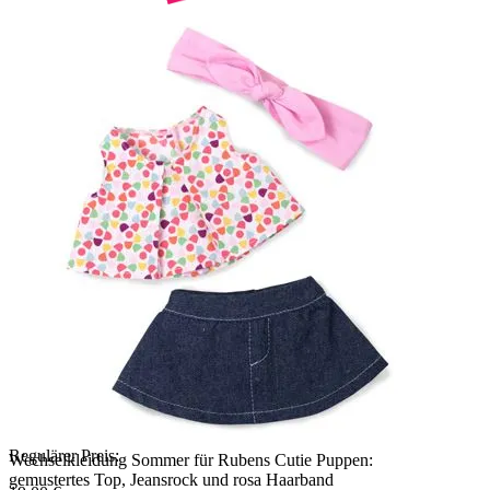
Regulärer Preis:
Wechselkleidung Sommer für Rubens Cutie Puppen:
gemustertes Top, Jeansrock und rosa Haarband