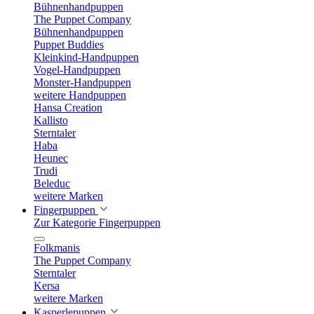
Bühnenhandpuppen
The Puppet Company
Bühnenhandpuppen
Puppet Buddies
Kleinkind-Handpuppen
Vogel-Handpuppen
Monster-Handpuppen
weitere Handpuppen
Hansa Creation
Kallisto
Sterntaler
Haba
Heunec
Trudi
Beleduc
weitere Marken
Fingerpuppen
Zur Kategorie Fingerpuppen
Folkmanis
The Puppet Company
Sterntaler
Kersa
weitere Marken
Kasperlepuppen