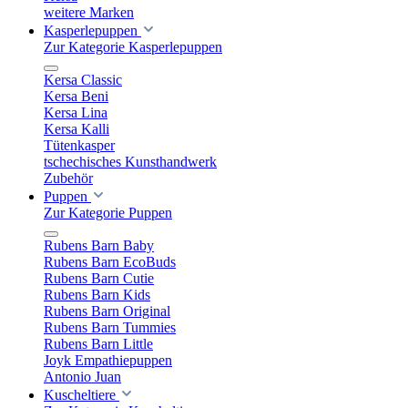
weitere Marken
Kasperlepuppen
Zur Kategorie Kasperlepuppen
Kersa Classic
Kersa Beni
Kersa Lina
Kersa Kalli
Tütenkasper
tschechisches Kunsthandwerk
Zubehör
Puppen
Zur Kategorie Puppen
Rubens Barn Baby
Rubens Barn EcoBuds
Rubens Barn Cutie
Rubens Barn Kids
Rubens Barn Original
Rubens Barn Tummies
Rubens Barn Little
Joyk Empathiepuppen
Antonio Juan
Kuscheltiere