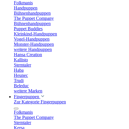
Folkmanis
Handpuppen
Bühnenhandpuppen
The Puppet Company
Bühnenhandpuppen
Puppet Buddies
Kleinkind-Handpuppen
Vogel-Handpuppen
Monster-Handpuppen
weitere Handpuppen
Hansa Creation
Kallisto
Sterntaler
Haba
Heunec
Trudi
Beleduc
weitere Marken
Fingerpuppen
Zur Kategorie Fingerpuppen
Folkmanis
The Puppet Company
Sterntaler
Kersa