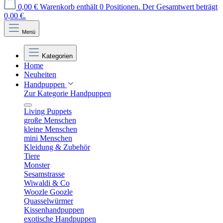
0,00 €
Warenkorb enthält 0 Positionen. Der Gesamtwert beträgt
0,00 €.
Menü
Kategorien
Home
Neuheiten
Handpuppen
Zur Kategorie Handpuppen
Living Puppets
große Menschen
kleine Menschen
mini Menschen
Kleidung & Zubehör
Tiere
Monster
Sesamstrasse
Wiwaldi & Co
Woozle Goozle
Quasselwürmer
Kissenhandpuppen
exotische Handpuppen