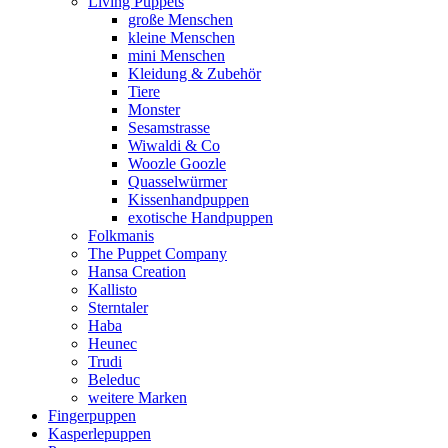
Living Puppets
große Menschen
kleine Menschen
mini Menschen
Kleidung & Zubehör
Tiere
Monster
Sesamstrasse
Wiwaldi & Co
Woozle Goozle
Quasselwürmer
Kissenhandpuppen
exotische Handpuppen
Folkmanis
The Puppet Company
Hansa Creation
Kallisto
Sterntaler
Haba
Heunec
Trudi
Beleduc
weitere Marken
Fingerpuppen
Kasperlepuppen