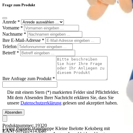
Frage zum Produkt
Anrede
*
Vorname
*
Nachname
*
Ihre E-Mail-Adresse
*
Telefon
Betreff
*
Ihre Anfrage zum Produkt
*
Die mit einem Stern (*) markierten Felder sind Pflichtfelder.
Mit dem Absenden Ihrer Nachricht erklären Sie, dass Sie
unsere
Datenschutzerklärung
gelesen und akzeptiert haben.
Absenden
Produktnummer:
19320
Living Puppets Handpuppe Kleine Ilselotte Keksberg mit
EAN:
6091024143648