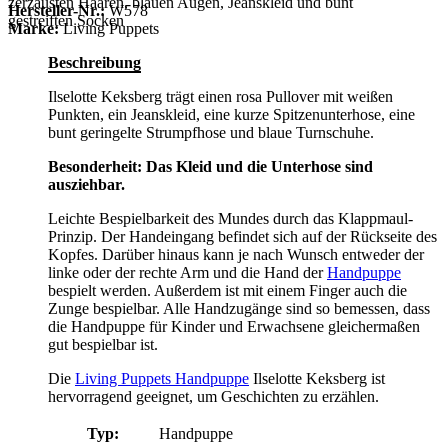
zerzausten Haaren, blauen Augen, Jeanskleid und bunt
Hersteller-Nr.:
W578
gestreiften Socken
Marke:
Living Puppets
Beschreibung
Ilselotte Keksberg trägt einen rosa Pullover mit weißen
Punkten, ein Jeanskleid, eine kurze Spitzenunterhose, eine
bunt geringelte Strumpfhose und blaue Turnschuhe.
Besonderheit: Das Kleid und die Unterhose sind
ausziehbar.
Leichte Bespielbarkeit des Mundes durch das Klappmaul-
Prinzip. Der Handeingang befindet sich auf der Rückseite des
Kopfes. Darüber hinaus kann je nach Wunsch entweder der
linke oder der rechte Arm und die Hand der
Handpuppe
bespielt werden. Außerdem ist mit einem Finger auch die
Zunge bespielbar. Alle Handzugänge sind so bemessen, dass
die Handpuppe für Kinder und Erwachsene gleichermaßen
gut bespielbar ist.
Die
Living Puppets Handpuppe
Ilselotte Keksberg ist
hervorragend geeignet, um Geschichten zu erzählen.
Typ:
Handpuppe