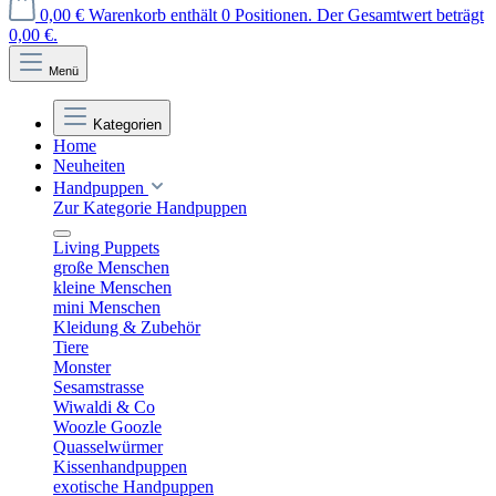
0,00 €
Warenkorb enthält 0 Positionen. Der Gesamtwert beträgt
0,00 €.
Menü
Kategorien
Home
Neuheiten
Handpuppen
Zur Kategorie Handpuppen
Living Puppets
große Menschen
kleine Menschen
mini Menschen
Kleidung & Zubehör
Tiere
Monster
Sesamstrasse
Wiwaldi & Co
Woozle Goozle
Quasselwürmer
Kissenhandpuppen
exotische Handpuppen