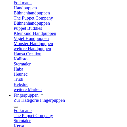
Folkmanis
Handpuppen
Bühnenhandpuppen
The Puppet Company
Bühnenhandpuppen
Puppet Buddies
Kleinkind-Handpuppen
Vogel-Handpuppen
Monster-Handpuppen
weitere Handpuppen
Hansa Creation
Kallisto
Sterntaler
Haba
Heunec
Trudi
Beleduc
weitere Marken
Fingerpuppen
Zur Kategorie Fingerpuppen
Folkmanis
The Puppet Company
Sterntaler
Kersa