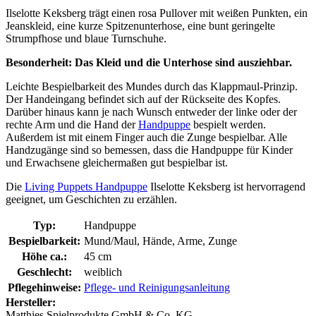
Ilselotte Keksberg trägt einen rosa Pullover mit weißen Punkten, ein
Jeanskleid, eine kurze Spitzenunterhose, eine bunt geringelte
Strumpfhose und blaue Turnschuhe.
Besonderheit: Das Kleid und die Unterhose sind ausziehbar.
Leichte Bespielbarkeit des Mundes durch das Klappmaul-Prinzip.
Der Handeingang befindet sich auf der Rückseite des Kopfes.
Darüber hinaus kann je nach Wunsch entweder der linke oder der
rechte Arm und die Hand der
Handpuppe
bespielt werden.
Außerdem ist mit einem Finger auch die Zunge bespielbar. Alle
Handzugänge sind so bemessen, dass die Handpuppe für Kinder
und Erwachsene gleichermaßen gut bespielbar ist.
Die
Living Puppets Handpuppe
Ilselotte Keksberg ist hervorragend
geeignet, um Geschichten zu erzählen.
Typ:
Handpuppe
Bespielbarkeit:
Mund/Maul, Hände, Arme, Zunge
Höhe ca.:
45 cm
Geschlecht:
weiblich
Pflegehinweise:
Pflege- und Reinigungsanleitung
Hersteller:
Matthies Spielprodukte GmbH & Co. KG