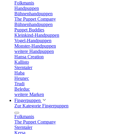
Folkmanis
Handpuppen
Bühnenhandpuppen
The Puppet Company
Bühnenhandpuppen
Puppet Buddies
Kleinkind-Handpuppen
Vogel-Handpuppen
Monster-Handpuppen
weitere Handpuppen
Hansa Creation
Kallisto
Sterntaler
Haba
Heunec
Trudi
Beleduc
weitere Marken
Fingerpuppen
Zur Kategorie Fingerpuppen
Folkmanis
The Puppet Company
Sterntaler
Kersa