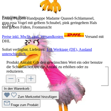
Regulärer Preis:
Living Puppets Handpuppe Madame Quassel-Schlamassel,
grau-rosa Vogel mit gelbem Schnabel, pink geringeltem Hals
27,50 €
und gelben Füßen, Frontansicht
Preise inkl. MwSt. zzgl. Versandkosten
Versand mit
DHL
Sofort verfügbar, Lieferzeit:
1–3 Werktage (DE), Ausland
unterschiedlich.
Produkt Anzahl: Gib den gewünschten Wert ein oder benutze
die Schaltflächen um die Anzahl zu erhöhen oder zu
reduzieren.
In den Warenkorb
Zum Merkzettel hinzufügen
Frage zum Produkt