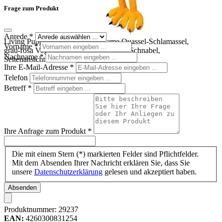
Frage zum Produkt
Anrede
*
Living Puppets Handpuppe Madame Quassel-Schlamassel,
Vorname
*
grau-rosa Vogel mit geöffnetem gelbem Schnabel,
Nachname
*
Seitenansicht
Ihre E-Mail-Adresse
*
Telefon
Betreff
*
Ihre Anfrage zum Produkt
*
Die mit einem Stern (*) markierten Felder sind Pflichtfelder.
Mit dem Absenden Ihrer Nachricht erklären Sie, dass Sie
unsere
Datenschutzerklärung
gelesen und akzeptiert haben.
Absenden
Produktnummer:
29237
EAN:
4260300831254