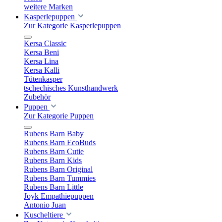
weitere Marken
Kasperlepuppen
Zur Kategorie Kasperlepuppen
Kersa Classic
Kersa Beni
Kersa Lina
Kersa Kalli
Tütenkasper
tschechisches Kunsthandwerk
Zubehör
Puppen
Zur Kategorie Puppen
Rubens Barn Baby
Rubens Barn EcoBuds
Rubens Barn Cutie
Rubens Barn Kids
Rubens Barn Original
Rubens Barn Tummies
Rubens Barn Little
Joyk Empathiepuppen
Antonio Juan
Kuscheltiere