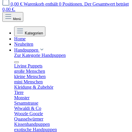
0,00 €
Warenkorb enthält 0 Positionen. Der Gesamtwert beträgt
0,00 €.
Menü
Kategorien
Home
Neuheiten
Handpuppen
Zur Kategorie Handpuppen
Living Puppets
große Menschen
kleine Menschen
mini Menschen
Kleidung & Zubehör
Tiere
Monster
Sesamstrasse
Wiwaldi & Co
Woozle Goozle
Quasselwürmer
Kissenhandpuppen
exotische Handpuppen