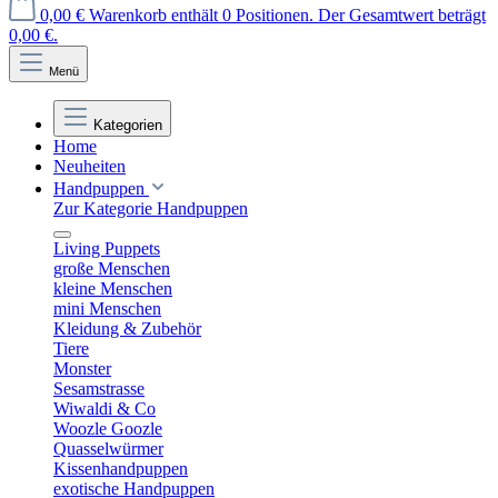
0,00 €
Warenkorb enthält 0 Positionen. Der Gesamtwert beträgt
0,00 €.
Menü
Kategorien
Home
Neuheiten
Handpuppen
Zur Kategorie Handpuppen
Living Puppets
große Menschen
kleine Menschen
mini Menschen
Kleidung & Zubehör
Tiere
Monster
Sesamstrasse
Wiwaldi & Co
Woozle Goozle
Quasselwürmer
Kissenhandpuppen
exotische Handpuppen