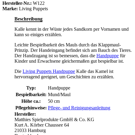
Hersteller-Nr.:
W122
Marke:
Living Puppets
Beschreibung
Kalle kennt in der Wüste jedes Sandkorn per Vornamen und
kann so einiges erzählen.
Leichte Bespielbarkeit des Mauls durch das Klappmaul-
Prinzip. Der Handeingang befindet sich am Bauch des Tieres.
Der Handzugang ist so bemessen, dass die
Handpuppe
für
Kinder und Erwachsene gleichermaßen gut bespielbar ist.
Die
Living Puppets Handpuppe
Kalle das Kamel ist
hervorragend geeignet, um Geschichten zu erzählen.
Typ:
Handpuppe
Bespielbarkeit:
Mund/Maul
Höhe ca.:
50 cm
Pflegehinweise:
Pflege- und Reinigungsanleitung
Hersteller:
Matthies Spielprodukte GmbH & Co. KG
Kurt A. Körber Chaussee 64
21033 Hamburg