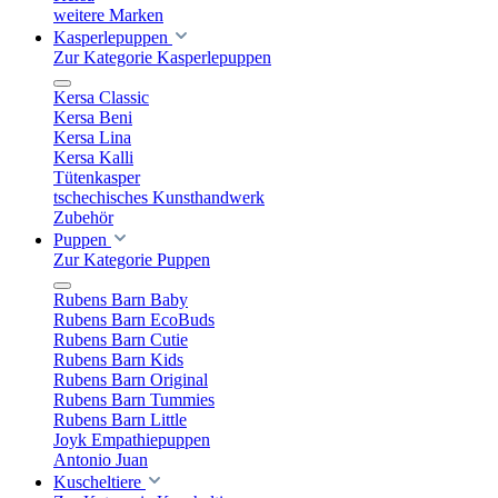
weitere Marken
Kasperlepuppen
Zur Kategorie Kasperlepuppen
Kersa Classic
Kersa Beni
Kersa Lina
Kersa Kalli
Tütenkasper
tschechisches Kunsthandwerk
Zubehör
Puppen
Zur Kategorie Puppen
Rubens Barn Baby
Rubens Barn EcoBuds
Rubens Barn Cutie
Rubens Barn Kids
Rubens Barn Original
Rubens Barn Tummies
Rubens Barn Little
Joyk Empathiepuppen
Antonio Juan
Kuscheltiere