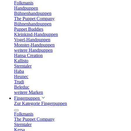
Folkmanis
Handpuppen
Bühnenhandpuppen
The Puppet Company
Bühnenhandpuppen
Puppet Buddies
Kleinkind-Handpuppen
Vogel-Handpuppen
Monster-Handpuppen
weitere Handpuppen
Hansa Creation
Kallisto
Sterntaler
Haba
Heunec
Trudi
Beleduc
weitere Marken
Fingerpuppen
Zur Kategorie Fingerpuppen
Folkmanis
The Puppet Company
Sterntaler
Kersa