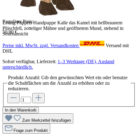
Regulärer Preis:
Living Puppets Handpuppe Kalle das Kamel mit hellbraunem
Plüschfell, zotteliger Mähne und geöffnetem Mund, stehend in
50,90 €
Seitenansicht
Preise inkl. MwSt. zzgl. Versandkosten
Versand mit
DHL
Sofort verfügbar, Lieferzeit:
1–3 Werktage (DE), Ausland
unterschiedlich.
Produkt Anzahl: Gib den gewünschten Wert ein oder benutze
die Schaltflächen um die Anzahl zu erhöhen oder zu
reduzieren.
In den Warenkorb
Zum Merkzettel hinzufügen
Frage zum Produkt