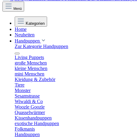
Menü
Kategorien
Home
Neuheiten
Handpuppen
Zur Kategorie Handpuppen
Living Puppets
große Menschen
kleine Menschen
mini Menschen
Kleidung & Zubehör
Tiere
Monster
Sesamstrasse
Wiwaldi & Co
Woozle Goozle
Quasselwürmer
Kissenhandpuppen
exotische Handpuppen
Folkmanis
Handpuppen