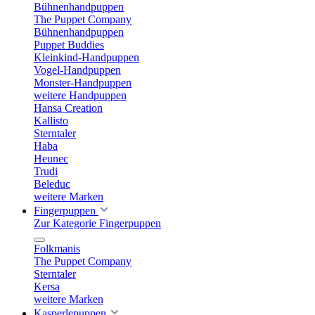
Bühnenhandpuppen
The Puppet Company
Bühnenhandpuppen
Puppet Buddies
Kleinkind-Handpuppen
Vogel-Handpuppen
Monster-Handpuppen
weitere Handpuppen
Hansa Creation
Kallisto
Sterntaler
Haba
Heunec
Trudi
Beleduc
weitere Marken
Fingerpuppen
Zur Kategorie Fingerpuppen
Folkmanis
The Puppet Company
Sterntaler
Kersa
weitere Marken
Kasperlepuppen