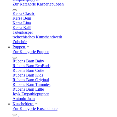
Zur Kategorie Kasperlepuppen
Kersa Classic
Kersa Beni
Kersa Lina
Kersa Kalli
Tütenkasper
tschechisches Kunsthandwerk
Zubehör
Puppen
Zur Kategorie Puppen
Rubens Barn Baby
Rubens Barn EcoBuds
Rubens Barn Cutie
Rubens Barn Kids
Rubens Barn Original
Rubens Barn Tummies
Rubens Barn Little
Joyk Empathiepuppen
Antonio Juan
Kuscheltiere
Zur Kategorie Kuscheltiere