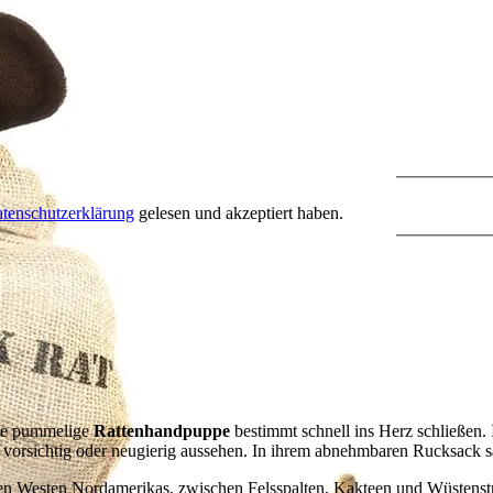
tenschutzerklärung
gelesen und akzeptiert haben.
ese pummelige
Rattenhandpuppe
bestimmt schnell ins Herz schließen. 
, vorsichtig oder neugierig aussehen. In ihrem abnehmbaren Rucksack 
nen Westen Nordamerikas, zwischen Felsspalten, Kakteen und Wüstens