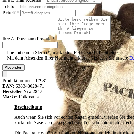
Ihre E-Mail-Adresse
*
Telefon
Betreff
*
Ihre Anfrage zum Produkt
*
Die mit einem Stern (*) markierten Felder sind Pflichtfelder.
Mit dem Absenden Ihrer Nachricht erklären Sie, dass Sie unsere
Da
Absenden
Produktnummer:
17981
EAN:
638348028471
Hersteller-Nr.:
2847
Marke:
Folkmanis
Beschreibung
Auch wenn Sie sich vor echten Ratten gruseln, werden Sie di
zuckende Nase lassen sie gleichermaßen schüchtern oder frech
Die Packratte gehört zur Gattung Neotoma und lebt im trocke