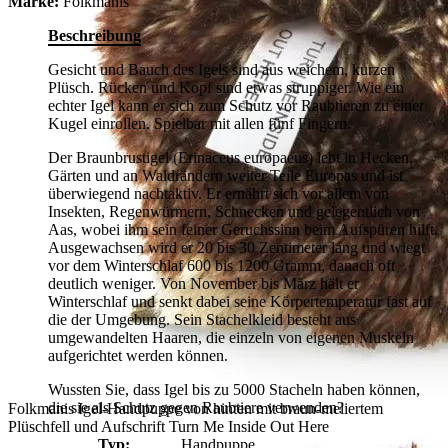
Marke:
Folkmanis
Beschreibung
Gesicht und Bauch des Igels sind aus weichem, kurzen
Plüsch. Rücken und Kopf sind etwas struppiger. Wie ein
echter Igel kann er sich zum Schutz vor Raubtieren zu einer
Kugel einrollen. Spielbar mit allen fünf Fingern.
Der Braunbrustigel (Erinaceus europaeus) lebt in Hecken,
Gärten und an Waldrändern weiter Teile Europas und ist
überwiegend nachtaktiv. Er ernährt sich vor allem von
Insekten, Regenwürmern, Schnecken und gelegentlich von
Aas, wobei ihm sein feiner Geruchssinn beim Aufspüren hilft.
Ausgewachsen wird er 20 bis 30 Zentimeter lang und wiegt
vor dem Winterschlaf 600 bis 1200 Gramm, danach oft
deutlich weniger. Von November bis März hält er
Winterschlaf und senkt dabei seine Körpertemperatur fast auf
die der Umgebung. Sein Stachelkleid besteht aus
umgewandelten Haaren, die einzeln von eigenen Muskeln
aufgerichtet werden können.
Wussten Sie, dass Igel bis zu 5000 Stacheln haben können,
die sie als Schutz gegen Raubtiere verwenden?
Folkmanis Igel-Handpuppe von hinten mit braun-meliertem
Plüschfell und Aufschrift Turn Me Inside Out Here
Typ:
Handpuppe