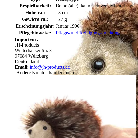
Bespielbarkeit:
Beine (alle), kann sich verstecken, Kopf
Höhe ca.:
18 cm
Gewicht ca.:
127 g
Erscheinungsjahr:
Januar 1996
Pflegehinweise:
Pflege- und Reinigungsanleitung
Importeur:
JH-Products
Winterhäuser Str. 81
97084 Würzburg
Deutschland
Email:
info@jh-products.de
Andere Kunden kauften auch