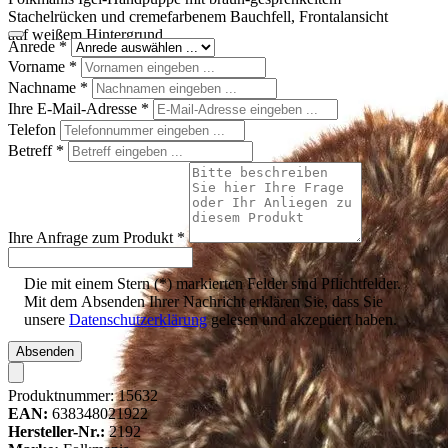
Stachelrücken und cremefarbenem Bauchfell, Frontalansicht
auf weißem Hintergrund
Anrede
*
Vorname
*
Nachname
*
Ihre E-Mail-Adresse
*
Telefon
Betreff
*
Ihre Anfrage zum Produkt
*
Die mit einem Stern (*) markierten Felder sind Pflichtfelder.
Mit dem Absenden Ihrer Nachricht erklären Sie, dass Sie
unsere
Datenschutzerklärung
gelesen und akzeptiert haben.
Absenden
Produktnummer:
15632
EAN:
638348021922
Hersteller-Nr.:
2192