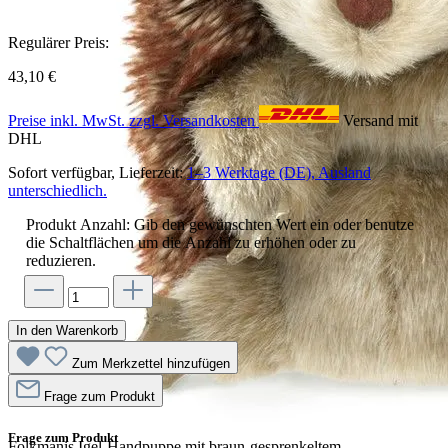
Regulärer Preis:
43,10 €
Preise inkl. MwSt. zzgl. Versandkosten
Versand mit
DHL
Sofort verfügbar, Lieferzeit:
1–3 Werktage (DE), Ausland
unterschiedlich.
Produkt Anzahl: Gib den gewünschten Wert ein oder benutze
die Schaltflächen um die Anzahl zu erhöhen oder zu
reduzieren.
In den Warenkorb
Zum Merkzettel hinzufügen
Frage zum Produkt
Frage zum Produkt
Folkmanis Igel-Handpuppe mit braun-gesprenkeltem