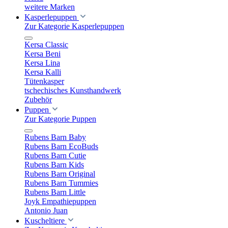
weitere Marken
Kasperlepuppen
Zur Kategorie Kasperlepuppen
Kersa Classic
Kersa Beni
Kersa Lina
Kersa Kalli
Tütenkasper
tschechisches Kunsthandwerk
Zubehör
Puppen
Zur Kategorie Puppen
Rubens Barn Baby
Rubens Barn EcoBuds
Rubens Barn Cutie
Rubens Barn Kids
Rubens Barn Original
Rubens Barn Tummies
Rubens Barn Little
Joyk Empathiepuppen
Antonio Juan
Kuscheltiere