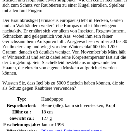
sich zum Schutz vor Raubtieren zu einer Kugel einrollen. Spielbar
mit allen fünf Fingern.
Der Braunbrustigel (Erinaceus europaeus) lebt in Hecken, Gärten
und an Waldrändern weiter Teile Europas und ist überwiegend
nachtaktiv. Er ernährt sich vor allem von Insekten, Regenwürmern,
Schnecken und gelegentlich von Aas, wobei ihm sein feiner
Geruchssinn beim Aufspüren hilft. Ausgewachsen wird er 20 bis 30
Zentimeter lang und wiegt vor dem Winterschlaf 600 bis 1200
Gramm, danach oft deutlich weniger. Von November bis März hält
er Winterschlaf und senkt dabei seine Körpertemperatur fast auf die
der Umgebung. Sein Stachelkleid besteht aus umgewandelten
Haaren, die einzeln von eigenen Muskeln aufgerichtet werden
können.
Wussten Sie, dass Igel bis zu 5000 Stacheln haben können, die sie
als Schutz gegen Raubtiere verwenden?
Typ:
Handpuppe
Bespielbarkeit:
Beine (alle), kann sich verstecken, Kopf
Höhe ca.:
18 cm
Gewicht ca.:
127 g
Erscheinungsjahr:
Januar 1996