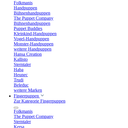
Folkmanis
Handpuppen
Bühnenhandpuppen
The Puppet Company
Bühnenhandpuppen
Puppet Buddies
Kleinkind-Handpuppen
Vogel-Handpuppen
Monster-Handpuppen
weitere Handpuppen
Hansa Creation
Kallisto
Sterntaler
Haba
Heunec
Trudi
Beleduc
weitere Marken
Fingerpuppen
Zur Kategorie Fingerpuppen
Folkmanis
The Puppet Company
Sterntaler
Kersa