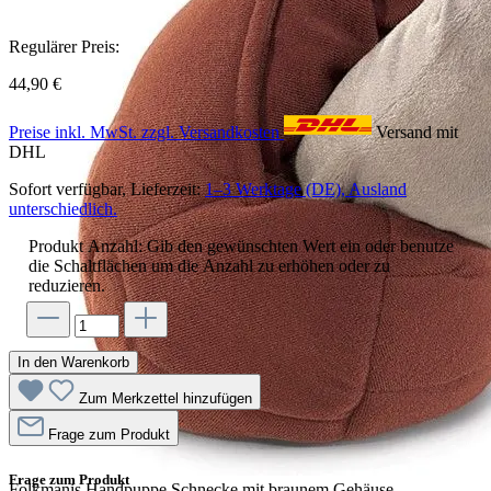
Regulärer Preis:
44,90 €
Preise inkl. MwSt. zzgl. Versandkosten
Versand mit
DHL
Sofort verfügbar, Lieferzeit:
1–3 Werktage (DE), Ausland
unterschiedlich.
Produkt Anzahl: Gib den gewünschten Wert ein oder benutze
die Schaltflächen um die Anzahl zu erhöhen oder zu
reduzieren.
In den Warenkorb
Zum Merkzettel hinzufügen
Frage zum Produkt
Frage zum Produkt
Folkmanis Handpuppe Schnecke mit braunem Gehäuse,