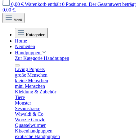
0,00 €
Warenkorb enthält 0 Positionen. Der Gesamtwert beträgt
0,00 €.
Menü
Kategorien
Home
Neuheiten
Handpuppen
Zur Kategorie Handpuppen
Living Puppets
große Menschen
kleine Menschen
mini Menschen
Kleidung & Zubehör
Tiere
Monster
Sesamstrasse
Wiwaldi & Co
Woozle Goozle
Quasselwürmer
Kissenhandpuppen
exotische Handpuppen