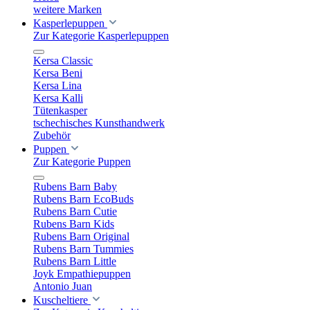
weitere Marken
Kasperlepuppen
Zur Kategorie Kasperlepuppen
Kersa Classic
Kersa Beni
Kersa Lina
Kersa Kalli
Tütenkasper
tschechisches Kunsthandwerk
Zubehör
Puppen
Zur Kategorie Puppen
Rubens Barn Baby
Rubens Barn EcoBuds
Rubens Barn Cutie
Rubens Barn Kids
Rubens Barn Original
Rubens Barn Tummies
Rubens Barn Little
Joyk Empathiepuppen
Antonio Juan
Kuscheltiere