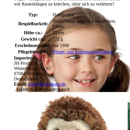
wie Rasierklingen zu kriechen, ohne sich zu verletzen?
Typ:
Handpuppe
Mund/Maul, kann sich verstecken,
Bespielbarkeit:
Fühler
Höhe ca.:
25 cm
Gewicht ca.:
172 g
Erscheinungsjahr:
vor 1998
Pflegehinweise:
Pflege- und Reinigungsanleitung
Importeur:
JH-Products
Winterhäuser Str. 81
97084 Würzburg
Deutschland
Email:
info@jh-products.de
Andere Kunden kauften auch