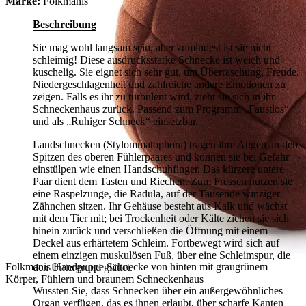
Marke:
Folkmanis
Beschreibung
Sie mag wohl langsam sein, aber zumindest ist sie nicht
schleimig! Diese ausdrucksstarke Schnecke ist weich und
kuschelig. Sie eignet sich sehr gut, um Überraschung, Freude,
Niedergeschlagenheit und zahlreiche andere Emotionen zu
zeigen. Falls es ihr zu turbulent wird, zieht sie sich in ihr
Schneckenhaus zurück. Passend zum Programm „Faustlos“
und als „Ruhiger Schneck“ einsetzbar.
Landschnecken (Stylommatophora) tragen ihre Augen an den
Spitzen des oberen Fühlerpaares und können sie bei Gefahr
einstülpen wie einen Handschuhfinger. Das kürzere untere
Paar dient dem Tasten und Riechen. Zum Fressen nutzen sie
eine Raspelzunge, die Radula, auf der Tausende winziger
Zähnchen sitzen. Ihr Gehäuse besteht aus Kalk und wächst
mit dem Tier mit; bei Trockenheit oder Kälte ziehen sie sich
hinein zurück und verschließen die Öffnung mit einem
Deckel aus erhärtetem Schleim. Fortbewegt wird sich auf
einem einzigen muskulösen Fuß, über eine Schleimspur, die
Folkmanis Handpuppe Schnecke von hinten mit graugrünem
den Untergrund glättet.
Körper, Fühlern und braunem Schneckenhaus
Wussten Sie, dass Schnecken über ein außergewöhnliches
Organ verfügen, das es ihnen erlaubt, über scharfe Kanten