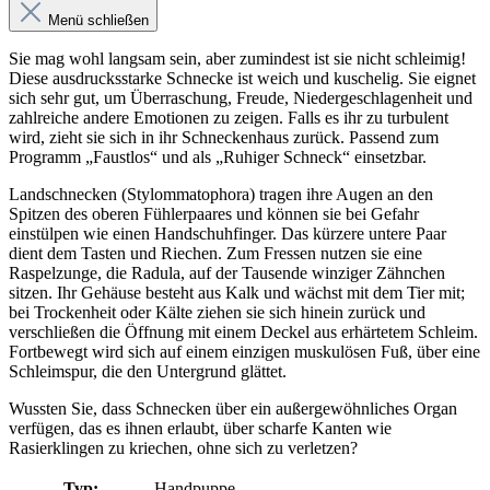
Menü schließen
Sie mag wohl langsam sein, aber zumindest ist sie nicht schleimig!
Diese ausdrucksstarke Schnecke ist weich und kuschelig. Sie eignet
sich sehr gut, um Überraschung, Freude, Niedergeschlagenheit und
zahlreiche andere Emotionen zu zeigen. Falls es ihr zu turbulent
wird, zieht sie sich in ihr Schneckenhaus zurück. Passend zum
Programm „Faustlos“ und als „Ruhiger Schneck“ einsetzbar.
Landschnecken (Stylommatophora) tragen ihre Augen an den
Spitzen des oberen Fühlerpaares und können sie bei Gefahr
einstülpen wie einen Handschuhfinger. Das kürzere untere Paar
dient dem Tasten und Riechen. Zum Fressen nutzen sie eine
Raspelzunge, die Radula, auf der Tausende winziger Zähnchen
sitzen. Ihr Gehäuse besteht aus Kalk und wächst mit dem Tier mit;
bei Trockenheit oder Kälte ziehen sie sich hinein zurück und
verschließen die Öffnung mit einem Deckel aus erhärtetem Schleim.
Fortbewegt wird sich auf einem einzigen muskulösen Fuß, über eine
Schleimspur, die den Untergrund glättet.
Wussten Sie, dass Schnecken über ein außergewöhnliches Organ
verfügen, das es ihnen erlaubt, über scharfe Kanten wie
Rasierklingen zu kriechen, ohne sich zu verletzen?
Typ:
Handpuppe