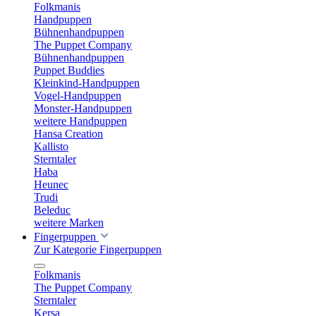
Folkmanis
Handpuppen
Bühnenhandpuppen
The Puppet Company
Bühnenhandpuppen
Puppet Buddies
Kleinkind-Handpuppen
Vogel-Handpuppen
Monster-Handpuppen
weitere Handpuppen
Hansa Creation
Kallisto
Sterntaler
Haba
Heunec
Trudi
Beleduc
weitere Marken
Fingerpuppen
Zur Kategorie Fingerpuppen
Folkmanis
The Puppet Company
Sterntaler
Kersa