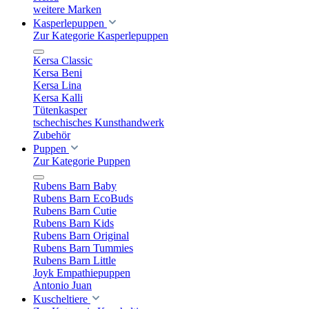
weitere Marken
Kasperlepuppen
Zur Kategorie Kasperlepuppen
Kersa Classic
Kersa Beni
Kersa Lina
Kersa Kalli
Tütenkasper
tschechisches Kunsthandwerk
Zubehör
Puppen
Zur Kategorie Puppen
Rubens Barn Baby
Rubens Barn EcoBuds
Rubens Barn Cutie
Rubens Barn Kids
Rubens Barn Original
Rubens Barn Tummies
Rubens Barn Little
Joyk Empathiepuppen
Antonio Juan
Kuscheltiere