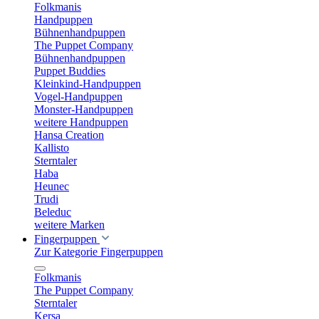
Folkmanis
Handpuppen
Bühnenhandpuppen
The Puppet Company
Bühnenhandpuppen
Puppet Buddies
Kleinkind-Handpuppen
Vogel-Handpuppen
Monster-Handpuppen
weitere Handpuppen
Hansa Creation
Kallisto
Sterntaler
Haba
Heunec
Trudi
Beleduc
weitere Marken
Fingerpuppen
Zur Kategorie Fingerpuppen
Folkmanis
The Puppet Company
Sterntaler
Kersa