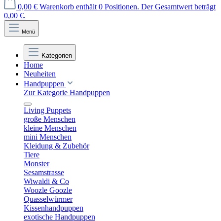
0,00 €
Warenkorb enthält 0 Positionen. Der Gesamtwert beträgt
0,00 €.
Menü
Kategorien
Home
Neuheiten
Handpuppen
Zur Kategorie Handpuppen
Living Puppets
große Menschen
kleine Menschen
mini Menschen
Kleidung & Zubehör
Tiere
Monster
Sesamstrasse
Wiwaldi & Co
Woozle Goozle
Quasselwürmer
Kissenhandpuppen
exotische Handpuppen