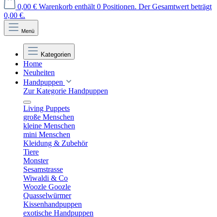
0,00 €
Warenkorb enthält 0 Positionen. Der Gesamtwert beträgt
0,00 €.
Menü
Kategorien
Home
Neuheiten
Handpuppen
Zur Kategorie Handpuppen
Living Puppets
große Menschen
kleine Menschen
mini Menschen
Kleidung & Zubehör
Tiere
Monster
Sesamstrasse
Wiwaldi & Co
Woozle Goozle
Quasselwürmer
Kissenhandpuppen
exotische Handpuppen