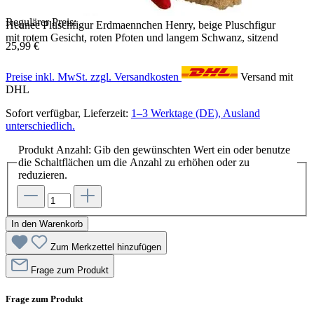
Regulärer Preis:
Heunec Pluschfigur Erdmaennchen Henry, beige Pluschfigur
mit rotem Gesicht, roten Pfoten und langem Schwanz, sitzend
25,99 €
Preise inkl. MwSt. zzgl. Versandkosten
Versand mit
DHL
Sofort verfügbar, Lieferzeit:
1–3 Werktage (DE), Ausland
unterschiedlich.
Produkt Anzahl: Gib den gewünschten Wert ein oder benutze
die Schaltflächen um die Anzahl zu erhöhen oder zu
reduzieren.
In den Warenkorb
Zum Merkzettel hinzufügen
Frage zum Produkt
Frage zum Produkt