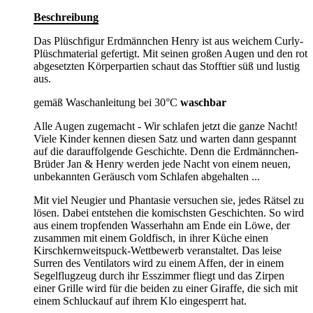
Beschreibung
Das Plüschfigur Erdmännchen Henry ist aus weichem Curly-
Plüschmaterial gefertigt. Mit seinen großen Augen und den rot
abgesetzten Körperpartien schaut das Stofftier süß und lustig
aus.
gemäß Waschanleitung bei 30°C
waschbar
Alle Augen zugemacht - Wir schlafen jetzt die ganze Nacht!
Viele Kinder kennen diesen Satz und warten dann gespannt
auf die darauffolgende Geschichte. Denn die Erdmännchen-
Brüder Jan & Henry werden jede Nacht von einem neuen,
unbekannten Geräusch vom Schlafen abgehalten ...
Mit viel Neugier und Phantasie versuchen sie, jedes Rätsel zu
lösen. Dabei entstehen die komischsten Geschichten. So wird
aus einem tropfenden Wasserhahn am Ende ein Löwe, der
zusammen mit einem Goldfisch, in ihrer Küche einen
Kirschkernweitspuck-Wettbewerb veranstaltet. Das leise
Surren des Ventilators wird zu einem Affen, der in einem
Segelflugzeug durch ihr Esszimmer fliegt und das Zirpen
einer Grille wird für die beiden zu einer Giraffe, die sich mit
einem Schluckauf auf ihrem Klo eingesperrt hat.