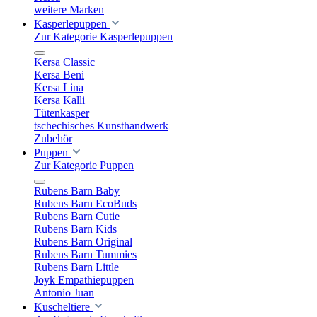
weitere Marken
Kasperlepuppen
Zur Kategorie Kasperlepuppen
Kersa Classic
Kersa Beni
Kersa Lina
Kersa Kalli
Tütenkasper
tschechisches Kunsthandwerk
Zubehör
Puppen
Zur Kategorie Puppen
Rubens Barn Baby
Rubens Barn EcoBuds
Rubens Barn Cutie
Rubens Barn Kids
Rubens Barn Original
Rubens Barn Tummies
Rubens Barn Little
Joyk Empathiepuppen
Antonio Juan
Kuscheltiere