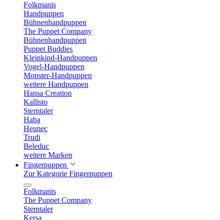
Folkmanis
Handpuppen
Bühnenhandpuppen
The Puppet Company
Bühnenhandpuppen
Puppet Buddies
Kleinkind-Handpuppen
Vogel-Handpuppen
Monster-Handpuppen
weitere Handpuppen
Hansa Creation
Kallisto
Sterntaler
Haba
Heunec
Trudi
Beleduc
weitere Marken
Fingerpuppen
Zur Kategorie Fingerpuppen
Folkmanis
The Puppet Company
Sterntaler
Kersa