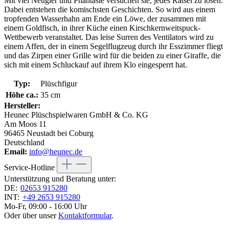
Mit viel Neugier und Phantasie versuchen sie, jedes Rätsel zu lösen.
Dabei entstehen die komischsten Geschichten. So wird aus einem
tropfenden Wasserhahn am Ende ein Löwe, der zusammen mit
einem Goldfisch, in ihrer Küche einen Kirschkernweitspuck-
Wettbewerb veranstaltet. Das leise Surren des Ventilators wird zu
einem Affen, der in einem Segelflugzeug durch ihr Esszimmer fliegt
und das Zirpen einer Grille wird für die beiden zu einer Giraffe, die
sich mit einem Schluckauf auf ihrem Klo eingesperrt hat.
Typ:
Plüschfigur
Höhe ca.:
35 cm
Hersteller:
Heunec Plüschspielwaren GmbH & Co. KG
Am Moos 11
96465 Neustadt bei Coburg
Deutschland
Email:
info@heunec.de
Service-Hotline
Unterstützung und Beratung unter:
DE:
02653 915280
INT:
+49 2653 915280
Mo-Fr, 09:00 - 16:00 Uhr
Oder über unser
Kontaktformular
.