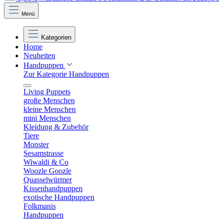
Menü
Kategorien
Home
Neuheiten
Handpuppen
Zur Kategorie Handpuppen
Living Puppets
große Menschen
kleine Menschen
mini Menschen
Kleidung & Zubehör
Tiere
Monster
Sesamstrasse
Wiwaldi & Co
Woozle Goozle
Quasselwürmer
Kissenhandpuppen
exotische Handpuppen
Folkmanis
Handpuppen