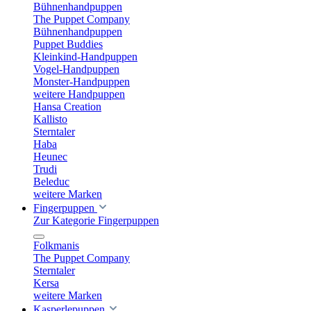
Bühnenhandpuppen
The Puppet Company
Bühnenhandpuppen
Puppet Buddies
Kleinkind-Handpuppen
Vogel-Handpuppen
Monster-Handpuppen
weitere Handpuppen
Hansa Creation
Kallisto
Sterntaler
Haba
Heunec
Trudi
Beleduc
weitere Marken
Fingerpuppen
Zur Kategorie Fingerpuppen
Folkmanis
The Puppet Company
Sterntaler
Kersa
weitere Marken
Kasperlepuppen