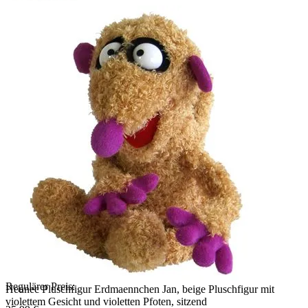
Regulärer Preis:
Heunec Pluschfigur Erdmaennchen Jan, beige Pluschfigur mit
violettem Gesicht und violetten Pfoten, sitzend