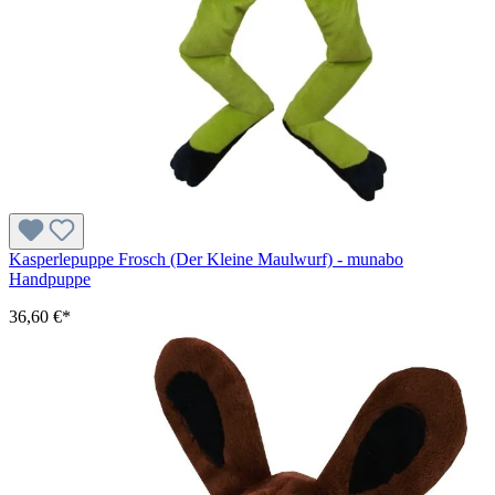
Kasperlepuppe Frosch (Der Kleine Maulwurf) - munabo
Handpuppe
36,60 €*