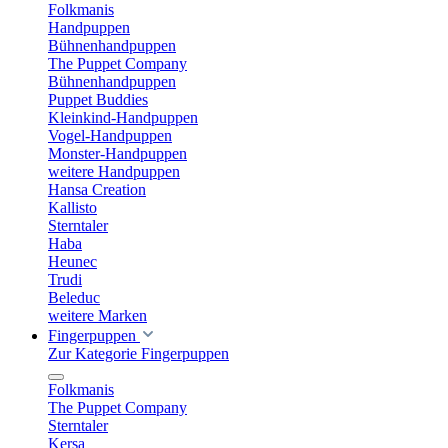
Folkmanis
Handpuppen
Bühnenhandpuppen
The Puppet Company
Bühnenhandpuppen
Puppet Buddies
Kleinkind-Handpuppen
Vogel-Handpuppen
Monster-Handpuppen
weitere Handpuppen
Hansa Creation
Kallisto
Sterntaler
Haba
Heunec
Trudi
Beleduc
weitere Marken
Fingerpuppen
Zur Kategorie Fingerpuppen
Folkmanis
The Puppet Company
Sterntaler
Kersa