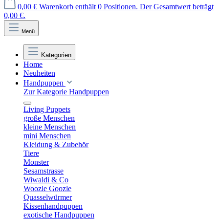
0,00 €
Warenkorb enthält 0 Positionen. Der Gesamtwert beträgt
0,00 €.
Menü
Kategorien
Home
Neuheiten
Handpuppen
Zur Kategorie Handpuppen
Living Puppets
große Menschen
kleine Menschen
mini Menschen
Kleidung & Zubehör
Tiere
Monster
Sesamstrasse
Wiwaldi & Co
Woozle Goozle
Quasselwürmer
Kissenhandpuppen
exotische Handpuppen