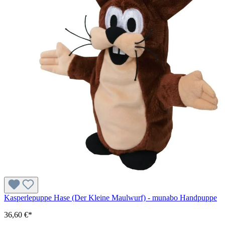
Kasperlepuppe Hase (Der Kleine Maulwurf) - munabo Handpuppe
36,60 €*