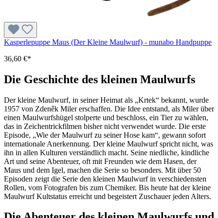
Kasperlepuppe Maus (Der Kleine Maulwurf) - munabo Handpuppe
36,60 €*
Die Geschichte des kleinen Maulwurfs
Der kleine Maulwurf, in seiner Heimat als „Krtek“ bekannt, wurde
1957 von Zdeněk Miler erschaffen. Die Idee entstand, als Miler über
einen Maulwurfshügel stolperte und beschloss, ein Tier zu wählen,
das in Zeichentrickfilmen bisher nicht verwendet wurde. Die erste
Episode, „Wie der Maulwurf zu seiner Hose kam“, gewann sofort
internationale Anerkennung. Der kleine Maulwurf spricht nicht, was
ihn in allen Kulturen verständlich macht. Seine niedliche, kindliche
Art und seine Abenteuer, oft mit Freunden wie dem Hasen, der
Maus und dem Igel, machen die Serie so besonders. Mit über 50
Episoden zeigt die Serie den kleinen Maulwurf in verschiedensten
Rollen, vom Fotografen bis zum Chemiker. Bis heute hat der kleine
Maulwurf Kultstatus erreicht und begeistert Zuschauer jeden Alters.
Die Abenteuer des kleinen Maulwurfs und