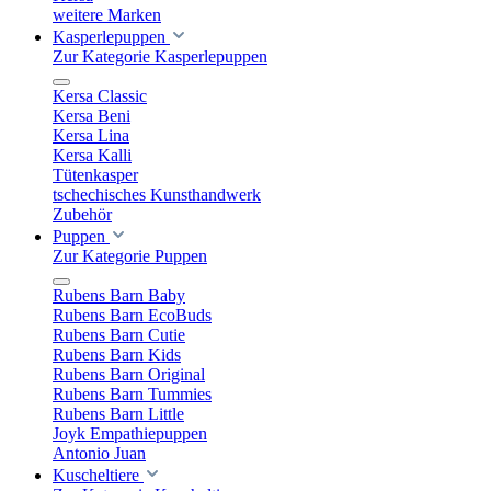
weitere Marken
Kasperlepuppen
Zur Kategorie Kasperlepuppen
Kersa Classic
Kersa Beni
Kersa Lina
Kersa Kalli
Tütenkasper
tschechisches Kunsthandwerk
Zubehör
Puppen
Zur Kategorie Puppen
Rubens Barn Baby
Rubens Barn EcoBuds
Rubens Barn Cutie
Rubens Barn Kids
Rubens Barn Original
Rubens Barn Tummies
Rubens Barn Little
Joyk Empathiepuppen
Antonio Juan
Kuscheltiere