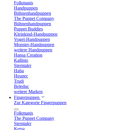
Folkmanis
Handpuppen
Bühnenhandpuppen
The Puppet Company
Bühnenhandpuppen
Puppet Buddies
Kleinkind-Handpuppen
Vogel-Handpuppen
Monster-Handpuppen
weitere Handpuppen
Hansa Creation
Kallisto
Sterntaler
Haba
Heunec
Trudi
Beleduc
weitere Marken
Fingerpuppen
Zur Kategorie Fingerpuppen
Folkmanis
The Puppet Company
Sterntaler
Kersa