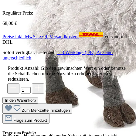
Regulärer Preis:
68,00 €
Preise inkl. MwSt. zzgl. Versandkosten
Versand mit
DHL
Sofort verfügbar, Lieferzeit:
1–3 Werktage (DE), Ausland
unterschiedlich.
Produkt Anzahl: Gib den gewünschten Wert ein oder benutze
die Schaltflächen um die Anzahl zu erhöhen oder zu
reduzieren.
In den Warenkorb
Zum Merkzettel hinzufügen
Frage zum Produkt
Frage zum Produkt
Folkmanis Handpuppe blökendes Schaf mit grauem Gesicht,