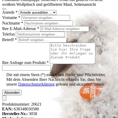
weißem Wollplüsch und geöffnetem Maul, Seitenansicht
Anrede
*
Vorname
*
Nachname
*
Ihre E-Mail-Adresse
*
Telefon
Betreff
*
Ihre Anfrage zum Produkt
*
Die mit einem Stern (*) markierten Felder sind Pflichtfelder.
Mit dem Absenden Ihrer Nachricht erklären Sie, dass Sie
unsere
Datenschutzerklärung
gelesen und akzeptiert haben.
Absenden
Produktnummer:
20621
EAN:
638348030580
Hersteller-Nr.:
3058