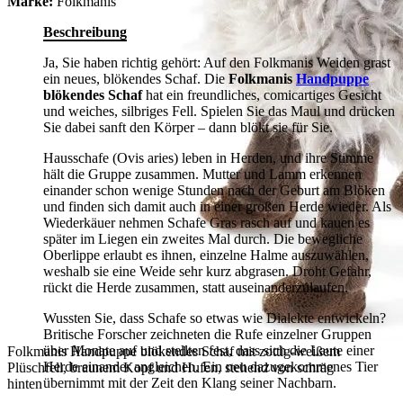
Marke:
Folkmanis
Beschreibung
Ja, Sie haben richtig gehört: Auf den Folkmanis Weiden grast
ein neues, blökendes Schaf. Die
Folkmanis
Handpuppe
blökendes Schaf
hat ein freundliches, comicartiges Gesicht
und weiches, silbriges Fell. Spielen Sie das Maul und drücken
Sie dabei sanft den Körper – dann blökt sie für Sie.
Hausschafe (Ovis aries) leben in Herden, und ihre Stimme
hält die Gruppe zusammen. Mutter und Lamm erkennen
einander schon wenige Stunden nach der Geburt am Blöken
und finden sich damit auch in einer großen Herde wieder. Als
Wiederkäuer nehmen Schafe Gras rasch auf und kauen es
später im Liegen ein zweites Mal durch. Die bewegliche
Oberlippe erlaubt es ihnen, einzelne Halme auszuwählen,
weshalb sie eine Weide sehr kurz abgrasen. Droht Gefahr,
rückt die Herde zusammen, statt auseinanderzulaufen.
Wussten Sie, dass Schafe so etwas wie Dialekte entwickeln?
Britische Forscher zeichneten die Rufe einzelner Gruppen
über Monate auf und stellten fest, dass sich die Laute einer
Folkmanis Handpuppe blökendes Schaf mit zottig-weißem
Herde einander angleichen. Ein neu dazugekommenes Tier
Plüschfell, braunem Kopf und Hufen, stehend von schräg
übernimmt mit der Zeit den Klang seiner Nachbarn.
hinten