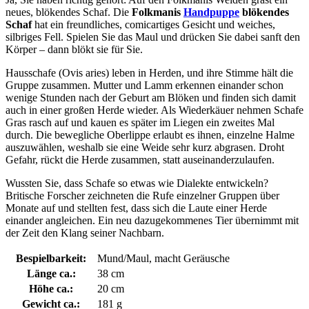
neues, blökendes Schaf. Die
Folkmanis
Handpuppe
blökendes
Schaf
hat ein freundliches, comicartiges Gesicht und weiches,
silbriges Fell. Spielen Sie das Maul und drücken Sie dabei sanft den
Körper – dann blökt sie für Sie.
Hausschafe (Ovis aries) leben in Herden, und ihre Stimme hält die
Gruppe zusammen. Mutter und Lamm erkennen einander schon
wenige Stunden nach der Geburt am Blöken und finden sich damit
auch in einer großen Herde wieder. Als Wiederkäuer nehmen Schafe
Gras rasch auf und kauen es später im Liegen ein zweites Mal
durch. Die bewegliche Oberlippe erlaubt es ihnen, einzelne Halme
auszuwählen, weshalb sie eine Weide sehr kurz abgrasen. Droht
Gefahr, rückt die Herde zusammen, statt auseinanderzulaufen.
Wussten Sie, dass Schafe so etwas wie Dialekte entwickeln?
Britische Forscher zeichneten die Rufe einzelner Gruppen über
Monate auf und stellten fest, dass sich die Laute einer Herde
einander angleichen. Ein neu dazugekommenes Tier übernimmt mit
der Zeit den Klang seiner Nachbarn.
Bespielbarkeit:
Mund/Maul, macht Geräusche
Länge ca.:
38 cm
Höhe ca.:
20 cm
Gewicht ca.:
181 g