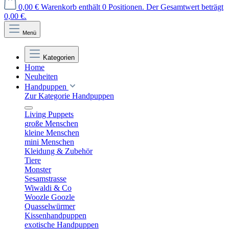
0,00 €
Warenkorb enthält 0 Positionen. Der Gesamtwert beträgt
0,00 €.
Menü
Kategorien
Home
Neuheiten
Handpuppen
Zur Kategorie Handpuppen
Living Puppets
große Menschen
kleine Menschen
mini Menschen
Kleidung & Zubehör
Tiere
Monster
Sesamstrasse
Wiwaldi & Co
Woozle Goozle
Quasselwürmer
Kissenhandpuppen
exotische Handpuppen