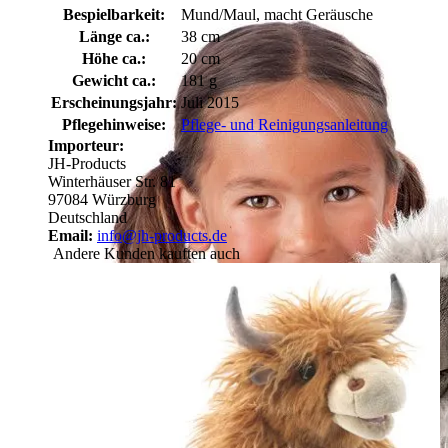
Bespielbarkeit:
Mund/Maul, macht Geräusche
Länge ca.:
38 cm
Höhe ca.:
20 cm
Gewicht ca.:
181 g
Erscheinungsjahr:
Juli 2015
Pflegehinweise:
Pflege- und Reinigungsanleitung
Importeur:
JH-Products
Winterhäuser Str. 81
97084 Würzburg
Deutschland
Email:
info@jh-products.de
Andere Kunden kauften auch