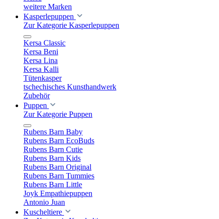
weitere Marken
Kasperlepuppen
Zur Kategorie Kasperlepuppen
Kersa Classic
Kersa Beni
Kersa Lina
Kersa Kalli
Tütenkasper
tschechisches Kunsthandwerk
Zubehör
Puppen
Zur Kategorie Puppen
Rubens Barn Baby
Rubens Barn EcoBuds
Rubens Barn Cutie
Rubens Barn Kids
Rubens Barn Original
Rubens Barn Tummies
Rubens Barn Little
Joyk Empathiepuppen
Antonio Juan
Kuscheltiere