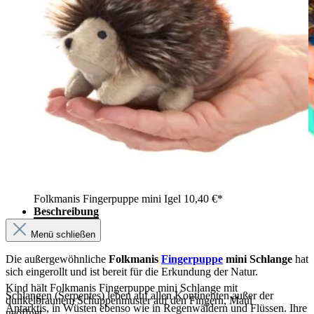
Folkmanis Fingerpuppe mini Igel
10,40 €*
Beschreibung
Menü schließen
Die außergewöhnliche
Folkmanis
Fingerpuppe
mini Schlange
hat
sich eingerollt und ist bereit für die Erkundung der Natur.
Kind hält Folkmanis Fingerpuppe mini Schlange mit
Schlangen (Serpentes) leben auf allen Kontinenten außer der
dunkelbraunem Schuppenmuster auf den Fingern, Maul
Antarktis, in Wüsten ebenso wie in Regenwäldern und Flüssen. Ihre
geöffnet.