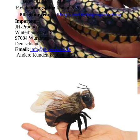
Gewicht ca.:
21 g
Erscheinungsjahr:
Januar 2020
Pflegehinweise:
Pflege- und Reinigungsanleitung
Importeur:
JH-Products
Winterhäuser Str. 81
97084 Würzburg
Deutschland
Email:
info@jh-products.de
Andere Kunden kauften auch