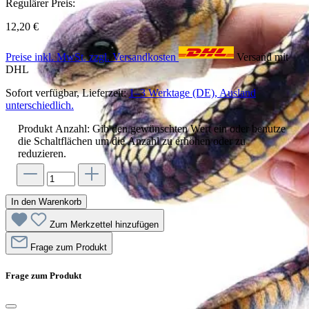
Regulärer Preis:
12,20 €
Preise inkl. MwSt. zzgl. Versandkosten
Versand mit
DHL
Sofort verfügbar, Lieferzeit:
1–3 Werktage (DE), Ausland
unterschiedlich.
Produkt Anzahl: Gib den gewünschten Wert ein oder benutze
die Schaltflächen um die Anzahl zu erhöhen oder zu
reduzieren.
In den Warenkorb
Zum Merkzettel hinzufügen
Frage zum Produkt
Frage zum Produkt