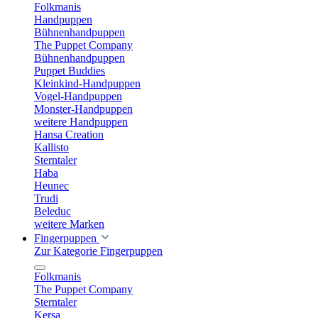
Folkmanis
Handpuppen
Bühnenhandpuppen
The Puppet Company
Bühnenhandpuppen
Puppet Buddies
Kleinkind-Handpuppen
Vogel-Handpuppen
Monster-Handpuppen
weitere Handpuppen
Hansa Creation
Kallisto
Sterntaler
Haba
Heunec
Trudi
Beleduc
weitere Marken
Fingerpuppen
Zur Kategorie Fingerpuppen
Folkmanis
The Puppet Company
Sterntaler
Kersa