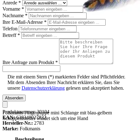
Anrede
*
Vorname
*
Nachname
*
Ihre E-Mail-Adresse
*
Telefon
Betreff
*
Ihre Anfrage zum Produkt
*
Die mit einem Stern (*) markierten Felder sind Pflichtfelder.
Mit dem Absenden Ihrer Nachricht erklären Sie, dass Sie
unsere
Datenschutzerklärung
gelesen und akzeptiert haben.
Absenden
Produktnummer:
30104
Folkmanis Fingerpuppe mini Schlange mit blau-gelbem
EAN:
638348027832
Schuppenmuster windet sich um eine Hand
Hersteller-Nr.:
2783
Marke:
Folkmanis
Beschreibung