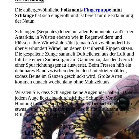
Die außergewöhnliche
Folkmanis
Fingerpuppe
mini
Schlange
hat sich eingerollt und ist bereit für die Erkundung
der Natur.
Schlangen (Serpentes) leben auf allen Kontinenten außer der
Antarktis, in Wüsten ebenso wie in Regenwäldern und
Flüssen. Ihre Wirbelsäule zählt je nach Art zweihundert bis
über vierhundert Wirbel, an denen fast überall Rippen sitzen.
Die gespaltene Zunge sammelt Duftteilchen aus der Luft und
führt sie einem Sinnesorgan am Gaumen zu, das den Geruch
einer Spur richtungsgenau auswertet. Beim Fressen hilft ein
dehnbares Band zwischen den beiden Unterkieferhälften,
sodass Beute im Ganzen geschluckt wird. Große Arten
kommen danach wochenlang ohne Mahlzeit aus.
Wussten Sie, dass Schlangen keine Augenlider haben? Über
jedem Auge liegt eine durchsichtige Schuppe. Vor der
Häutung trübt sie sich milchig ein, das Tier sieht dann kaum
etwas – und wenig später streift es die alte Haut samt dieser
Brille an einem Stück ab.
Typ:
Fingerpuppe
Länge ca.:
40 cm