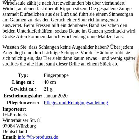
Wirbelsäule zählt je nach Art zweihundert bis über vierhundert
Wirbel, an denen fast überall Rippen sitzen. Die gespaltene Zunge
sammelt Duftteilchen aus der Luft und führt sie einem Sinnesorgan
am Gaumen zu, das den Geruch einer Spur richtungsgenau
auswertet. Beim Fressen hilft ein dehnbares Band zwischen den
beiden Unterkieferhälften, sodass Beute im Ganzen geschluckt wird.
Große Arten kommen danach wochenlang ohne Mahlzeit aus.
Wussten Sie, dass Schlangen keine Augenlider haben? Über jedem
Auge liegt eine durchsichtige Schuppe. Vor der Häutung trübt sie
sich milchig ein, das Tier sieht dann kaum etwas – und wenig später
streift es die alte Haut samt dieser Brille an einem Stück ab.
Typ:
Fingerpuppe
Länge ca.:
40 cm
Gewicht ca.:
21 g
Erscheinungsjahr:
Januar 2020
Pflegehinweise:
Pflege- und Reinigungsanleitung
Importeur:
JH-Products
Winterhäuser Str. 81
97084 Würzburg
Deutschland
Email:
info@jh-products.de