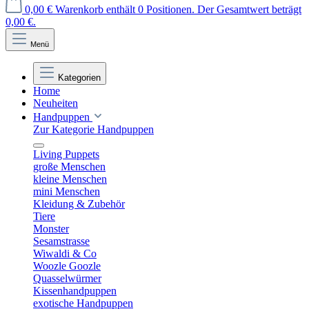
0,00 €
Warenkorb enthält 0 Positionen. Der Gesamtwert beträgt
0,00 €.
Menü
Kategorien
Home
Neuheiten
Handpuppen
Zur Kategorie Handpuppen
Living Puppets
große Menschen
kleine Menschen
mini Menschen
Kleidung & Zubehör
Tiere
Monster
Sesamstrasse
Wiwaldi & Co
Woozle Goozle
Quasselwürmer
Kissenhandpuppen
exotische Handpuppen