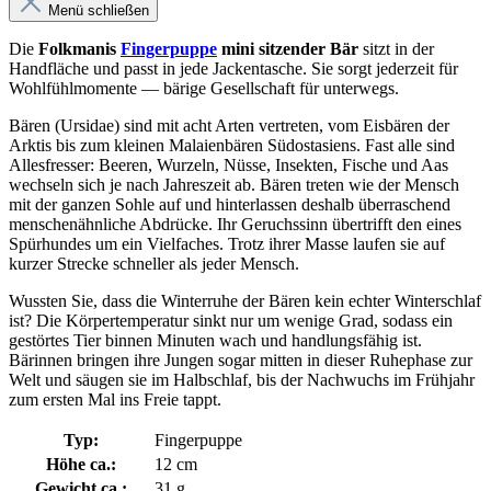
Menü schließen
Die
Folkmanis
Fingerpuppe
mini sitzender Bär
sitzt in der
Handfläche und passt in jede Jackentasche. Sie sorgt jederzeit für
Wohlfühlmomente — bärige Gesellschaft für unterwegs.
Bären (Ursidae) sind mit acht Arten vertreten, vom Eisbären der
Arktis bis zum kleinen Malaienbären Südostasiens. Fast alle sind
Allesfresser: Beeren, Wurzeln, Nüsse, Insekten, Fische und Aas
wechseln sich je nach Jahreszeit ab. Bären treten wie der Mensch
mit der ganzen Sohle auf und hinterlassen deshalb überraschend
menschenähnliche Abdrücke. Ihr Geruchssinn übertrifft den eines
Spürhundes um ein Vielfaches. Trotz ihrer Masse laufen sie auf
kurzer Strecke schneller als jeder Mensch.
Wussten Sie, dass die Winterruhe der Bären kein echter Winterschlaf
ist? Die Körpertemperatur sinkt nur um wenige Grad, sodass ein
gestörtes Tier binnen Minuten wach und handlungsfähig ist.
Bärinnen bringen ihre Jungen sogar mitten in dieser Ruhephase zur
Welt und säugen sie im Halbschlaf, bis der Nachwuchs im Frühjahr
zum ersten Mal ins Freie tappt.
Typ:
Fingerpuppe
Höhe ca.:
12 cm
Gewicht ca.:
31 g