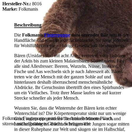
Hersteller-Nr.:
8016
Marke:
Folkmanis
Beschreibung
Die
Folkmanis
Fingerpuppe
mini sitzender Bär
sitzt in der
Handfläche und passt in jede Jackentasche. Sie sorgt jederzeit
für Wohlfühlmomente — bärige Gesellschaft für unterwegs.
Bären (Ursidae) sind mit acht Arten vertreten, vom Eisbären
der Arktis bis zum kleinen Malaienbären Südostasiens. Fast
alle sind Allesfresser: Beeren, Wurzeln, Nüsse, Insekten,
Fische und Aas wechseln sich je nach Jahreszeit ab. Bären
treten wie der Mensch mit der ganzen Sohle auf und
hinterlassen deshalb überraschend menschenähnliche
Abdrücke. Ihr Geruchssinn übertrifft den eines Spürhundes
um ein Vielfaches. Trotz ihrer Masse laufen sie auf kurzer
Strecke schneller als jeder Mensch.
Wussten Sie, dass die Winterruhe der Bären kein echter
Winterschlaf ist? Die Körpertemperatur sinkt nur um wenige
Folkmanis Fingerpuppe mini Bär in dunkelbraunem Plüsch,
Grad, sodass ein gestörtes Tier binnen Minuten wach und
sitzend mit hellbraunem Gesicht, Schrägansicht
handlungsfähig ist. Bärinnen bringen ihre Jungen sogar mitten
in dieser Ruhephase zur Welt und säugen sie im Halbschlaf,