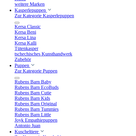
weitere Marken
Kasperlepuppen
Zur Kategorie Kasperlepuppen
Kersa Classic
Kersa Beni
Kersa Lina
Kersa Kalli
Tütenkasper
tschechisches Kunsthandwerk
Zubehör
Puppen
Zur Kategorie Puppen
Rubens Barn Baby
Rubens Barn EcoBuds
Rubens Barn Cutie
Rubens Barn Kids
Rubens Barn Original
Rubens Barn Tummies
Rubens Barn Little
Joyk Empathiepuppen
Antonio Juan
Kuscheltiere