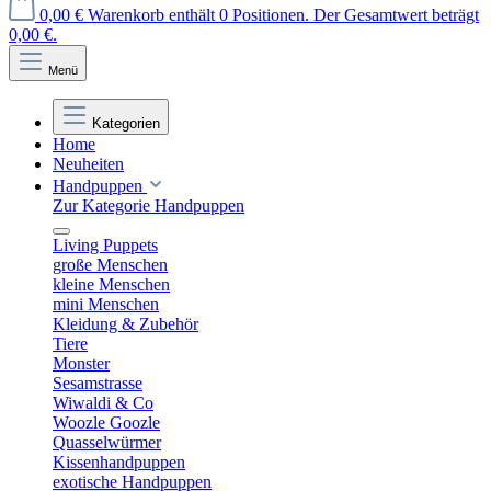
0,00 €
Warenkorb enthält 0 Positionen. Der Gesamtwert beträgt
0,00 €.
Menü
Kategorien
Home
Neuheiten
Handpuppen
Zur Kategorie Handpuppen
Living Puppets
große Menschen
kleine Menschen
mini Menschen
Kleidung & Zubehör
Tiere
Monster
Sesamstrasse
Wiwaldi & Co
Woozle Goozle
Quasselwürmer
Kissenhandpuppen
exotische Handpuppen