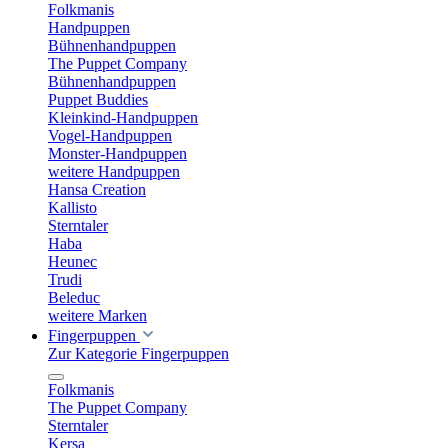
Folkmanis
Handpuppen
Bühnenhandpuppen
The Puppet Company
Bühnenhandpuppen
Puppet Buddies
Kleinkind-Handpuppen
Vogel-Handpuppen
Monster-Handpuppen
weitere Handpuppen
Hansa Creation
Kallisto
Sterntaler
Haba
Heunec
Trudi
Beleduc
weitere Marken
Fingerpuppen
Zur Kategorie Fingerpuppen
Folkmanis
The Puppet Company
Sterntaler
Kersa