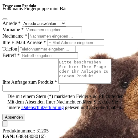
Frage zum Produkt
Folkmanis Fingerpuppe mini Bär
Anrede
*
Vorname
*
Nachname
*
Ihre E-Mail-Adresse
*
Telefon
Betreff
*
Ihre Anfrage zum Produkt
*
Die mit einem Stern (*) markierten Felder sind Pflichtfelder.
Mit dem Absenden Ihrer Nachricht erklären Sie, dass Sie
unsere
Datenschutzerklärung
gelesen und akzeptiert haben.
Absenden
Produktnummer:
31205
EAN:
638348080165