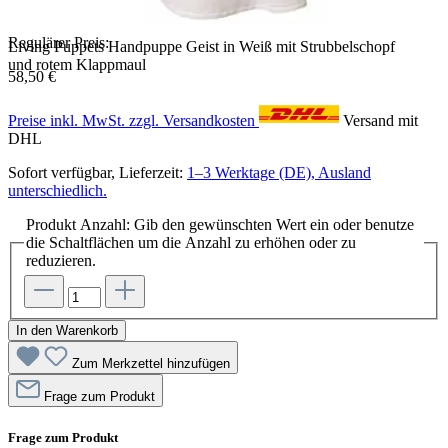
Regulärer Preis:
Living Puppets Handpuppe Geist in Weiß mit Strubbelschopf
und rotem Klappmaul
58,50 €
Preise inkl. MwSt. zzgl. Versandkosten
Versand mit
DHL
Sofort verfügbar, Lieferzeit:
1–3 Werktage (DE), Ausland
unterschiedlich.
Produkt Anzahl: Gib den gewünschten Wert ein oder benutze
die Schaltflächen um die Anzahl zu erhöhen oder zu
reduzieren.
In den Warenkorb
Zum Merkzettel hinzufügen
Frage zum Produkt
Frage zum Produkt