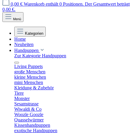
0,00 €
Warenkorb enthält 0 Positionen. Der Gesamtwert beträgt
0,00 €.
Menü
Kategorien
Home
Neuheiten
Handpuppen
Zur Kategorie Handpuppen
Living Puppets
große Menschen
kleine Menschen
mini Menschen
Kleidung & Zubehör
Tiere
Monster
Sesamstrasse
Wiwaldi & Co
Woozle Goozle
Quasselwürmer
Kissenhandpuppen
exotische Handpuppen