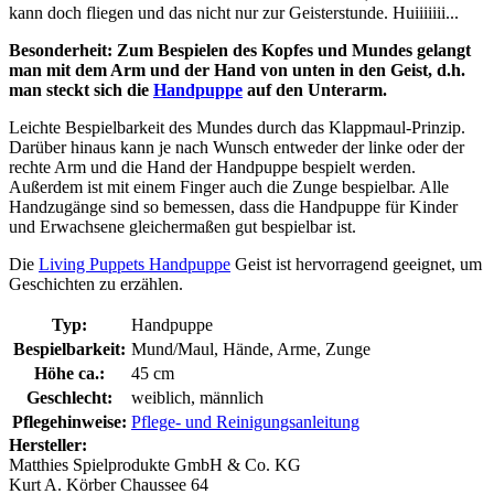
kann doch fliegen und das nicht nur zur Geisterstunde. Huiiiiiii...
Besonderheit: Zum Bespielen des Kopfes und Mundes gelangt
man mit dem Arm und der Hand von unten in den Geist, d.h.
man steckt sich die
Handpuppe
auf den Unterarm.
Leichte Bespielbarkeit des Mundes durch das Klappmaul-Prinzip.
Darüber hinaus kann je nach Wunsch entweder der linke oder der
rechte Arm und die Hand der Handpuppe bespielt werden.
Außerdem ist mit einem Finger auch die Zunge bespielbar. Alle
Handzugänge sind so bemessen, dass die Handpuppe für Kinder
und Erwachsene gleichermaßen gut bespielbar ist.
Die
Living Puppets Handpuppe
Geist ist hervorragend geeignet, um
Geschichten zu erzählen.
Typ:
Handpuppe
Bespielbarkeit:
Mund/Maul, Hände, Arme, Zunge
Höhe ca.:
45 cm
Geschlecht:
weiblich, männlich
Pflegehinweise:
Pflege- und Reinigungsanleitung
Hersteller:
Matthies Spielprodukte GmbH & Co. KG
Kurt A. Körber Chaussee 64