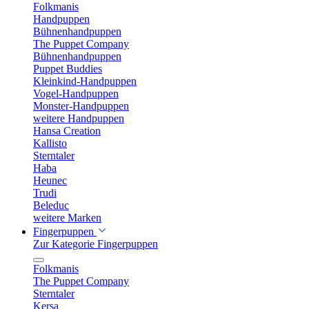
Folkmanis
Handpuppen
Bühnenhandpuppen
The Puppet Company
Bühnenhandpuppen
Puppet Buddies
Kleinkind-Handpuppen
Vogel-Handpuppen
Monster-Handpuppen
weitere Handpuppen
Hansa Creation
Kallisto
Sterntaler
Haba
Heunec
Trudi
Beleduc
weitere Marken
Fingerpuppen
Zur Kategorie Fingerpuppen
Folkmanis
The Puppet Company
Sterntaler
Kersa