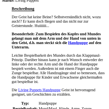
Marke:
Living Puppets
Beschreibung
Der Geist hat keine Beine? Selbstverständlich nicht, wozu
auch!? Er kann doch fliegen und das nicht nur zur
Geisterstunde. Huiiiiiii...
Besonderheit: Zum Bespielen des Kopfes und Mundes
gelangt man mit dem Arm und der Hand von unten in
den Geist, d.h. man steckt sich die
Handpuppe
auf den
Unterarm.
Leichte Bespielbarkeit des Mundes durch das Klappmaul-
Prinzip. Darüber hinaus kann je nach Wunsch entweder der
linke oder der rechte Arm und die Hand der Handpuppe
bespielt werden. Außerdem ist mit einem Finger auch die
Zunge bespielbar. Alle Handzugänge sind so bemessen, dass
die Handpuppe für Kinder und Erwachsene gleichermaßen
gut bespielbar ist.
Die
Living Puppets Handpuppe
Geist ist hervorragend
geeignet, um Geschichten zu erzählen.
Typ:
Handpuppe
Bespielbarkeit:
Mund/Maul, Hände, Arme, Zunge