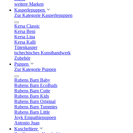
weitere Marken
Kasperlepuppen
Zur Kategorie Kasperlepuppen
Kersa Classic
Kersa Beni
Kersa Lina
Kersa Kalli
Tütenkasper
tschechisches Kunsthandwerk
Zubehör
Puppen
Zur Kategorie Puppen
Rubens Barn Baby
Rubens Barn EcoBuds
Rubens Barn Cutie
Rubens Barn Kids
Rubens Barn Original
Rubens Barn Tummies
Rubens Barn Little
Joyk Empathiepuppen
Antonio Juan
Kuscheltiere