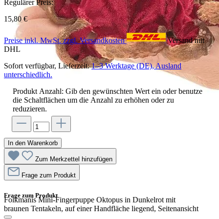
Regulärer Preis:
15,80 €
Preise inkl. MwSt. zzgl. Versandkosten
Versand mit
DHL
Sofort verfügbar, Lieferzeit:
1–3 Werktage (DE), Ausland
unterschiedlich.
Produkt Anzahl: Gib den gewünschten Wert ein oder benutze
die Schaltflächen um die Anzahl zu erhöhen oder zu
reduzieren.
In den Warenkorb
Zum Merkzettel hinzufügen
Frage zum Produkt
Frage zum Produkt
Folkmanis Mini-Fingerpuppe Oktopus in Dunkelrot mit
braunen Tentakeln, auf einer Handfläche liegend, Seitenansicht