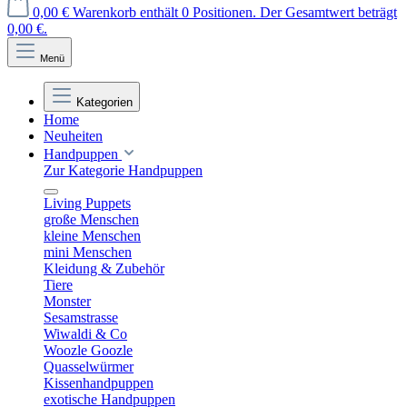
0,00 €
Warenkorb enthält 0 Positionen. Der Gesamtwert beträgt
0,00 €.
Menü
Kategorien
Home
Neuheiten
Handpuppen
Zur Kategorie Handpuppen
Living Puppets
große Menschen
kleine Menschen
mini Menschen
Kleidung & Zubehör
Tiere
Monster
Sesamstrasse
Wiwaldi & Co
Woozle Goozle
Quasselwürmer
Kissenhandpuppen
exotische Handpuppen