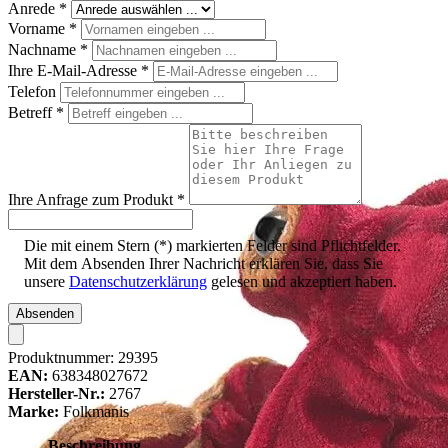
Anrede
*
Vorname
*
Nachname
*
Ihre E-Mail-Adresse
*
Telefon
Betreff
*
Ihre Anfrage zum Produkt
*
Die mit einem Stern (*) markierten Felder sind Pflichtfelder.
Mit dem Absenden Ihrer Nachricht erklären Sie, dass Sie
unsere
Datenschutzerklärung
gelesen und akzeptiert haben.
Absenden
Produktnummer:
29395
EAN:
638348027672
Hersteller-Nr.:
2767
Marke:
Folkmanis
Beschreibung