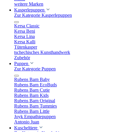
weitere Marken
Kasperlepuppen
Zur Kategorie Kasperlepuppen
Kersa Classic
Kersa Beni
Kersa Lina
Kersa Kalli
Tütenkasper
tschechisches Kunsthandwerk
Zubehör
Puppen
Zur Kategorie Puppen
Rubens Barn Baby
Rubens Barn EcoBuds
Rubens Barn Cutie
Rubens Barn Kids
Rubens Barn Original
Rubens Barn Tummies
Rubens Barn Little
Joyk Empathiepuppen
Antonio Juan
Kuscheltiere