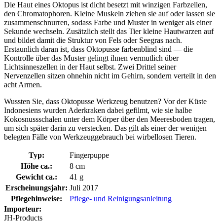
Die Haut eines Oktopus ist dicht besetzt mit winzigen Farbzellen,
den Chromatophoren. Kleine Muskeln ziehen sie auf oder lassen sie
zusammenschnurren, sodass Farbe und Muster in weniger als einer
Sekunde wechseln. Zusätzlich stellt das Tier kleine Hautwarzen auf
und bildet damit die Struktur von Fels oder Seegras nach.
Erstaunlich daran ist, dass Oktopusse farbenblind sind — die
Kontrolle über das Muster gelingt ihnen vermutlich über
Lichtsinneszellen in der Haut selbst. Zwei Drittel seiner
Nervenzellen sitzen ohnehin nicht im Gehirn, sondern verteilt in den
acht Armen.
Wussten Sie, dass Oktopusse Werkzeug benutzen? Vor der Küste
Indonesiens wurden Aderkraken dabei gefilmt, wie sie halbe
Kokosnussschalen unter dem Körper über den Meeresboden tragen,
um sich später darin zu verstecken. Das gilt als einer der wenigen
belegten Fälle von Werkzeuggebrauch bei wirbellosen Tieren.
Typ:
Fingerpuppe
Höhe ca.:
8 cm
Gewicht ca.:
41 g
Erscheinungsjahr:
Juli 2017
Pflegehinweise:
Pflege- und Reinigungsanleitung
Importeur:
JH-Products