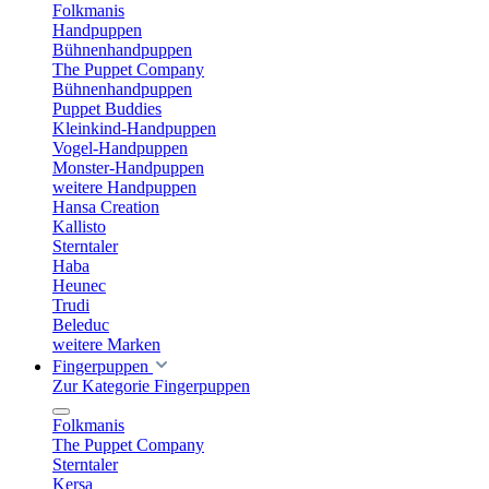
Folkmanis
Handpuppen
Bühnenhandpuppen
The Puppet Company
Bühnenhandpuppen
Puppet Buddies
Kleinkind-Handpuppen
Vogel-Handpuppen
Monster-Handpuppen
weitere Handpuppen
Hansa Creation
Kallisto
Sterntaler
Haba
Heunec
Trudi
Beleduc
weitere Marken
Fingerpuppen
Zur Kategorie Fingerpuppen
Folkmanis
The Puppet Company
Sterntaler
Kersa