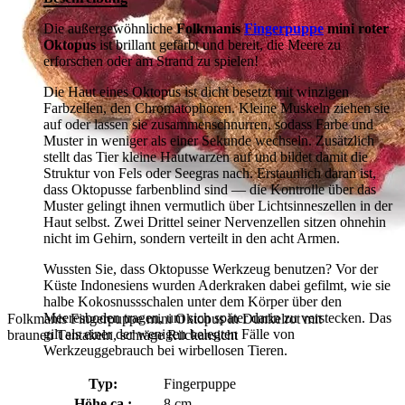
Die außergewöhnliche
Folkmanis
Fingerpuppe
mini roter
Oktopus
ist brillant gefärbt und bereit, die Meere zu
erforschen oder am Strand zu spielen!
Die Haut eines Oktopus ist dicht besetzt mit winzigen
Farbzellen, den Chromatophoren. Kleine Muskeln ziehen sie
auf oder lassen sie zusammenschnurren, sodass Farbe und
Muster in weniger als einer Sekunde wechseln. Zusätzlich
stellt das Tier kleine Hautwarzen auf und bildet damit die
Struktur von Fels oder Seegras nach. Erstaunlich daran ist,
dass Oktopusse farbenblind sind — die Kontrolle über das
Muster gelingt ihnen vermutlich über Lichtsinneszellen in der
Haut selbst. Zwei Drittel seiner Nervenzellen sitzen ohnehin
nicht im Gehirn, sondern verteilt in den acht Armen.
Wussten Sie, dass Oktopusse Werkzeug benutzen? Vor der
Küste Indonesiens wurden Aderkraken dabei gefilmt, wie sie
halbe Kokosnussschalen unter dem Körper über den
Meeresboden tragen, um sich später darin zu verstecken. Das
Folkmanis Fingerpuppe mini Oktopus in Dunkelrot mit
gilt als einer der wenigen belegten Fälle von
braunen Tentakeln, schräge Rückansicht
Werkzeuggebrauch bei wirbellosen Tieren.
Typ:
Fingerpuppe
Höhe ca.:
8 cm