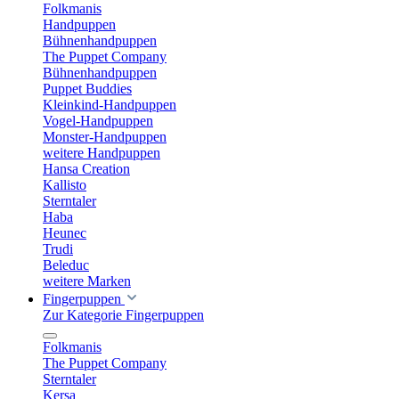
Folkmanis
Handpuppen
Bühnenhandpuppen
The Puppet Company
Bühnenhandpuppen
Puppet Buddies
Kleinkind-Handpuppen
Vogel-Handpuppen
Monster-Handpuppen
weitere Handpuppen
Hansa Creation
Kallisto
Sterntaler
Haba
Heunec
Trudi
Beleduc
weitere Marken
Fingerpuppen
Zur Kategorie Fingerpuppen
Folkmanis
The Puppet Company
Sterntaler
Kersa