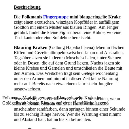
Beschreibung
Die
Folkmanis
Fingerpuppe
mini blaugeringelte Krake
zeigt einen exotischen, winzigen Kopffüßer in auffälligem
Goldton mit einem Muster aus blauen Ringen. Am Finger
geführt, findet die kleine Figur überall eine Bühne, wo eine
Tischkante oder eine Sofalehne bereitsteht.
Blauring-Kraken
(Gattung Hapalochlaena) leben in flachen
Riffen und Gezeitentümpeln zwischen Japan und Australien.
Tagsüber sitzen sie in leeren Muschelschalen, unter Steinen
oder in Dosen, die auf dem Grund liegen. Nachts jagen sie
kleine Krebse und Garnelen und umschließen die Beute mit
den Armen. Das Weibchen trägt sein Gelege wochenlang
unter den Armen und nimmt in dieser Zeit keine Nahrung
mehr auf. Bereits nach etwa einem Jahr ist ein Jungtier
ausgewachsen.
Folkmanis Mini-Fingerpuppe Blaugeringelte Krake in
Wussten Sie, dass die blauen Ringe erst aufleuchten, wenn
Goldgelb mit blauen Ringen, auf einer Handfläche liegend
sich der Krake bedroht fühlt? In Ruhe wirkt das Tier
unscheinbar sandfarben, dann springen binnen einer Sekunde
bis zu sechzig Ringe hervor. Wer die Warnung ernst nimmt
und Abstand hält, hat nichts zu befürchten.