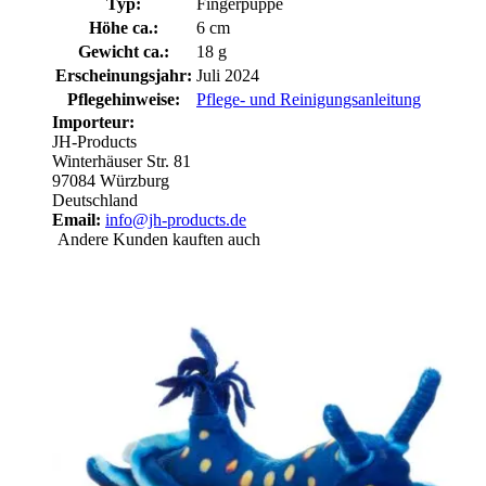
Typ:
Fingerpuppe
Höhe ca.:
6 cm
Gewicht ca.:
18 g
Erscheinungsjahr:
Juli 2024
Pflegehinweise:
Pflege- und Reinigungsanleitung
Importeur:
JH-Products
Winterhäuser Str. 81
97084 Würzburg
Deutschland
Email:
info@jh-products.de
Andere Kunden kauften auch