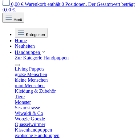
0,00 €
Warenkorb enthält 0 Positionen. Der Gesamtwert beträgt
0,00 €.
Menü
Kategorien
Home
Neuheiten
Handpuppen
Zur Kategorie Handpuppen
Living Puppets
große Menschen
kleine Menschen
mini Menschen
Kleidung & Zubehör
Tiere
Monster
Sesamstrasse
Wiwaldi & Co
Woozle Goozle
Quasselwürmer
Kissenhandpuppen
exotische Handpuppen