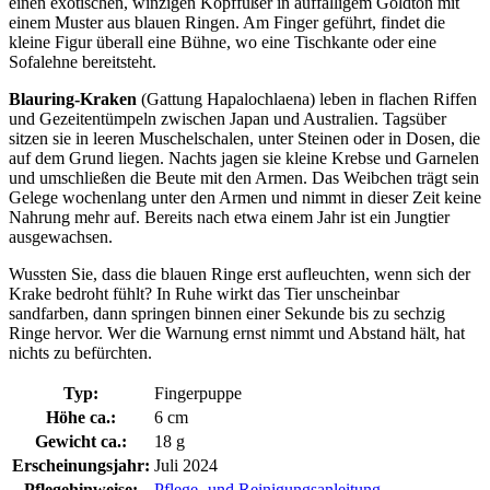
einen exotischen, winzigen Kopffüßer in auffälligem Goldton mit
einem Muster aus blauen Ringen. Am Finger geführt, findet die
kleine Figur überall eine Bühne, wo eine Tischkante oder eine
Sofalehne bereitsteht.
Blauring-Kraken
(Gattung Hapalochlaena) leben in flachen Riffen
und Gezeitentümpeln zwischen Japan und Australien. Tagsüber
sitzen sie in leeren Muschelschalen, unter Steinen oder in Dosen, die
auf dem Grund liegen. Nachts jagen sie kleine Krebse und Garnelen
und umschließen die Beute mit den Armen. Das Weibchen trägt sein
Gelege wochenlang unter den Armen und nimmt in dieser Zeit keine
Nahrung mehr auf. Bereits nach etwa einem Jahr ist ein Jungtier
ausgewachsen.
Wussten Sie, dass die blauen Ringe erst aufleuchten, wenn sich der
Krake bedroht fühlt? In Ruhe wirkt das Tier unscheinbar
sandfarben, dann springen binnen einer Sekunde bis zu sechzig
Ringe hervor. Wer die Warnung ernst nimmt und Abstand hält, hat
nichts zu befürchten.
Typ:
Fingerpuppe
Höhe ca.:
6 cm
Gewicht ca.:
18 g
Erscheinungsjahr:
Juli 2024
Pflegehinweise:
Pflege- und Reinigungsanleitung