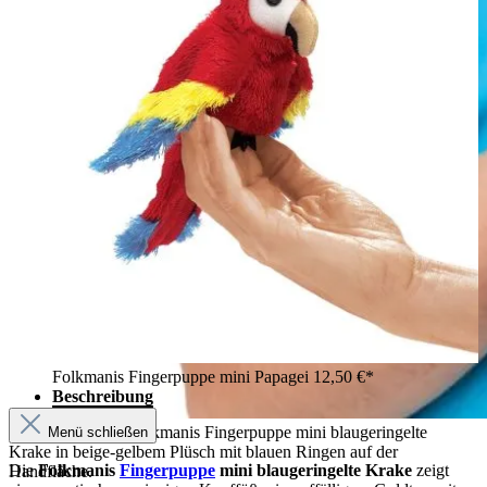
Folkmanis Fingerpuppe mini Papagei
12,50 €*
Beschreibung
Junge hält kleine Folkmanis Fingerpuppe mini blaugeringelte
Menü schließen
Krake in beige-gelbem Plüsch mit blauen Ringen auf der
Die
Folkmanis
Fingerpuppe
mini blaugeringelte Krake
zeigt
Handfläche.