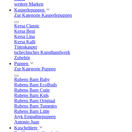
weitere Marken
Kasperlepuppen
Zur Kategorie Kasperlepuppen
Kersa Classic
Kersa Beni
Kersa Lina
Kersa Kalli
Tütenkasper
tschechisches Kunsthandwerk
Zubehör
Puppen
Zur Kategorie Puppen
Rubens Barn Baby
Rubens Barn EcoBuds
Rubens Barn Cutie
Rubens Barn Kids
Rubens Barn Original
Rubens Barn Tummies
Rubens Barn Little
Joyk Empathiepuppen
Antonio Juan
Kuscheltiere