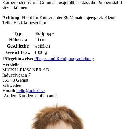
Körperboden ist mit Granulat ausgefüllt, so dass die Puppen stabil
sitzen können.
Achtung!
Nicht für Kinder unter 36 Monaten geeignet. Kleine
Teile. Erstickungsgefahr.
Typ:
Stoffpuppe
Höhe ca.:
50 cm
Geschlecht:
weiblich
Gewicht ca.:
1000 g
Pflegehinweise:
Pflege- und Reinigungsanleitung
Hersteller:
MICKI LEKSAKER AB
Industrivägen 7
355 73 Gemla
Schweden
Email:
hello@micki.se
Andere Kunden kauften auch