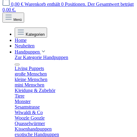
0,00 €
Warenkorb enthält 0 Positionen. Der Gesamtwert beträgt
0,00 €.
Menü
Kategorien
Home
Neuheiten
Handpuppen
Zur Kategorie Handpuppen
Living Puppets
große Menschen
kleine Menschen
mini Menschen
Kleidung & Zubehör
Tiere
Monster
Sesamstrasse
Wiwaldi & Co
Woozle Goozle
Quasselwürmer
Kissenhandpuppen
exotische Handpuppen