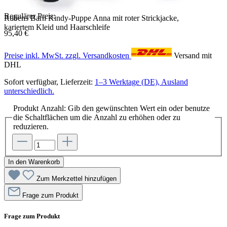
Regulärer Preis:
Rubens Barn Kindy-Puppe Anna mit roter Strickjacke,
kariertem Kleid und Haarschleife
95,40 €
Preise inkl. MwSt. zzgl. Versandkosten
Versand mit
DHL
Sofort verfügbar, Lieferzeit:
1–3 Werktage (DE), Ausland
unterschiedlich.
Produkt Anzahl: Gib den gewünschten Wert ein oder benutze
die Schaltflächen um die Anzahl zu erhöhen oder zu
reduzieren.
In den Warenkorb
Zum Merkzettel hinzufügen
Frage zum Produkt
Frage zum Produkt