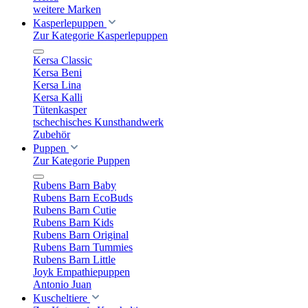
weitere Marken
Kasperlepuppen
Zur Kategorie Kasperlepuppen
Kersa Classic
Kersa Beni
Kersa Lina
Kersa Kalli
Tütenkasper
tschechisches Kunsthandwerk
Zubehör
Puppen
Zur Kategorie Puppen
Rubens Barn Baby
Rubens Barn EcoBuds
Rubens Barn Cutie
Rubens Barn Kids
Rubens Barn Original
Rubens Barn Tummies
Rubens Barn Little
Joyk Empathiepuppen
Antonio Juan
Kuscheltiere