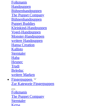
Folkmanis
Handpuppen
Bühnenhandpuppen
The Puppet Company
Bühnenhandpuppen
Puppet Buddies
Kleinkind-Handpuppen
Vogel-Handpuppen
Monster-Handpuppen
weitere Handpuppen
Hansa Creation
Kallisto
Sterntaler
Haba
Heunec
Trudi
Beleduc
weitere Marken
Fingerpuppen
Zur Kategorie Fingerpuppen
Folkmanis
The Puppet Company
Sterntaler
Kersa