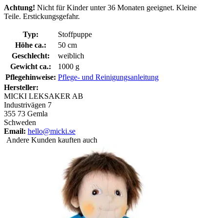
Achtung!
Nicht für Kinder unter 36 Monaten geeignet. Kleine
Teile. Erstickungsgefahr.
Typ:
Stoffpuppe
Höhe ca.:
50 cm
Geschlecht:
weiblich
Gewicht ca.:
1000 g
Pflegehinweise:
Pflege- und Reinigungsanleitung
Hersteller:
MICKI LEKSAKER AB
Industrivägen 7
355 73 Gemla
Schweden
Email:
hello@micki.se
Andere Kunden kauften auch