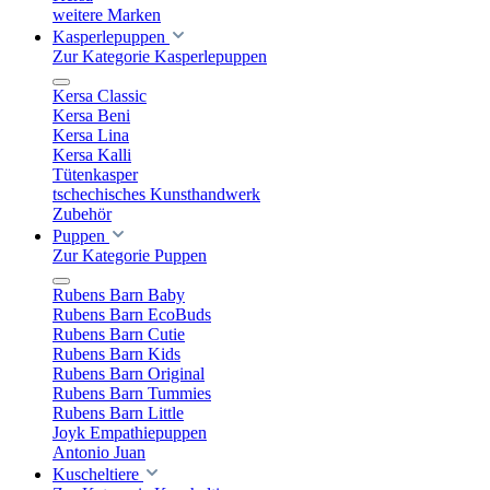
weitere Marken
Kasperlepuppen
Zur Kategorie Kasperlepuppen
Kersa Classic
Kersa Beni
Kersa Lina
Kersa Kalli
Tütenkasper
tschechisches Kunsthandwerk
Zubehör
Puppen
Zur Kategorie Puppen
Rubens Barn Baby
Rubens Barn EcoBuds
Rubens Barn Cutie
Rubens Barn Kids
Rubens Barn Original
Rubens Barn Tummies
Rubens Barn Little
Joyk Empathiepuppen
Antonio Juan
Kuscheltiere