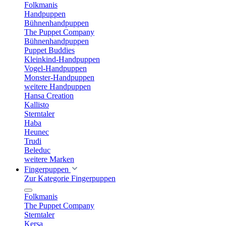
Folkmanis
Handpuppen
Bühnenhandpuppen
The Puppet Company
Bühnenhandpuppen
Puppet Buddies
Kleinkind-Handpuppen
Vogel-Handpuppen
Monster-Handpuppen
weitere Handpuppen
Hansa Creation
Kallisto
Sterntaler
Haba
Heunec
Trudi
Beleduc
weitere Marken
Fingerpuppen
Zur Kategorie Fingerpuppen
Folkmanis
The Puppet Company
Sterntaler
Kersa