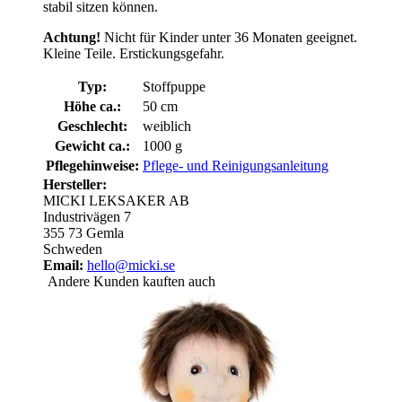
stabil sitzen können.
Achtung!
Nicht für Kinder unter 36 Monaten geeignet.
Kleine Teile. Erstickungsgefahr.
Typ:
Stoffpuppe
Höhe ca.:
50 cm
Geschlecht:
weiblich
Gewicht ca.:
1000 g
Pflegehinweise:
Pflege- und Reinigungsanleitung
Hersteller:
MICKI LEKSAKER AB
Industrivägen 7
355 73 Gemla
Schweden
Email:
hello@micki.se
Andere Kunden kauften auch