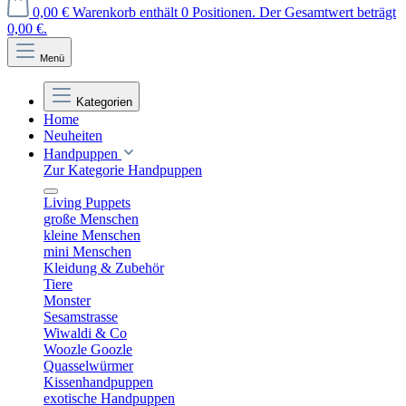
0,00 €
Warenkorb enthält 0 Positionen. Der Gesamtwert beträgt
0,00 €.
Menü
Kategorien
Home
Neuheiten
Handpuppen
Zur Kategorie Handpuppen
Living Puppets
große Menschen
kleine Menschen
mini Menschen
Kleidung & Zubehör
Tiere
Monster
Sesamstrasse
Wiwaldi & Co
Woozle Goozle
Quasselwürmer
Kissenhandpuppen
exotische Handpuppen