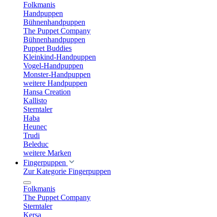
Folkmanis
Handpuppen
Bühnenhandpuppen
The Puppet Company
Bühnenhandpuppen
Puppet Buddies
Kleinkind-Handpuppen
Vogel-Handpuppen
Monster-Handpuppen
weitere Handpuppen
Hansa Creation
Kallisto
Sterntaler
Haba
Heunec
Trudi
Beleduc
weitere Marken
Fingerpuppen
Zur Kategorie Fingerpuppen
Folkmanis
The Puppet Company
Sterntaler
Kersa