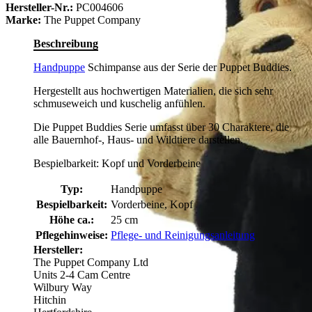
Hersteller-Nr.:
PC004606
Marke:
The Puppet Company
Beschreibung
Handpuppe
Schimpanse aus der Serie der Puppet Buddies.
Hergestellt aus hochwertigen Materialien, die sich sehr
schmuseweich und kuschelig anfühlen.
Die Puppet Buddies Serie umfasst über 30 Charaktere, die
alle Bauernhof-, Haus- und Wildtiere darstellen.
Bespielbarkeit: Kopf und Vorderbeine
Typ:
Handpuppe
Bespielbarkeit:
Vorderbeine, Kopf
Höhe ca.:
25 cm
Pflegehinweise:
Pflege- und Reinigungsanleitung
Hersteller:
The Puppet Company Ltd
Units 2-4 Cam Centre
Wilbury Way
Hitchin