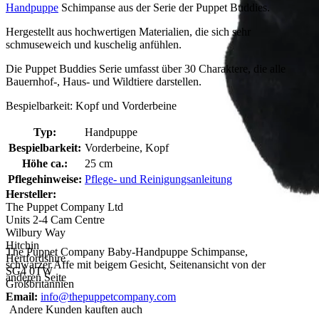
Handpuppe
Schimpanse aus der Serie der Puppet Buddies.
Hergestellt aus hochwertigen Materialien, die sich sehr
schmuseweich und kuschelig anfühlen.
Die Puppet Buddies Serie umfasst über 30 Charaktere, die alle
Bauernhof-, Haus- und Wildtiere darstellen.
Bespielbarkeit: Kopf und Vorderbeine
Typ:
Handpuppe
Bespielbarkeit:
Vorderbeine, Kopf
Höhe ca.:
25 cm
Pflegehinweise:
Pflege- und Reinigungsanleitung
Hersteller:
The Puppet Company Ltd
Units 2-4 Cam Centre
Wilbury Way
Hitchin
The Puppet Company Baby-Handpuppe Schimpanse,
Hertfordshire
schwarzer Affe mit beigem Gesicht, Seitenansicht von der
SG4 0TW
anderen Seite
Großbritannien
Email:
info@thepuppetcompany.com
Andere Kunden kauften auch