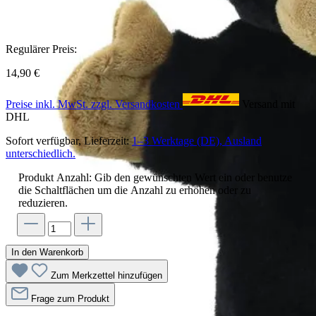
Regulärer Preis:
14,90 €
Preise inkl. MwSt. zzgl. Versandkosten
Versand mit
DHL
Sofort verfügbar, Lieferzeit:
1–3 Werktage (DE), Ausland
unterschiedlich.
Produkt Anzahl: Gib den gewünschten Wert ein oder benutze
die Schaltflächen um die Anzahl zu erhöhen oder zu
reduzieren.
In den Warenkorb
Zum Merkzettel hinzufügen
Frage zum Produkt