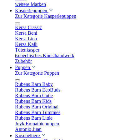
weitere Marken
Kasperlepuppen
Zur Kategorie Kasperlepuppen
Kersa Classic
Kersa Beni
Kersa Lina
Kersa Kalli
Tütenkasper
tschechisches Kunsthandwerk
Zubehör
Puppen
Zur Kategorie Puppen
Rubens Barn Baby
Rubens Barn EcoBuds
Rubens Barn Cutie
Rubens Barn Kids
Rubens Barn Original
Rubens Barn Tummies
Rubens Barn Little
Joyk Empathiepuppen
Antonio Juan
Kuscheltiere