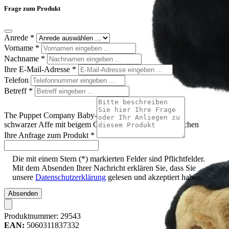
Frage zum Produkt
Anrede
*
Vorname
*
Nachname
*
Ihre E-Mail-Adresse
*
Telefon
Betreff
*
The Puppet Company Baby-Handpuppe Schimpanse,
schwarzer Affe mit beigem Gesicht und beigen Handflächen
Ihre Anfrage zum Produkt
*
Die mit einem Stern (*) markierten Felder sind Pflichtfelder.
Mit dem Absenden Ihrer Nachricht erklären Sie, dass Sie
unsere
Datenschutzerklärung
gelesen und akzeptiert haben.
Absenden
Produktnummer:
29543
EAN:
5060311837332