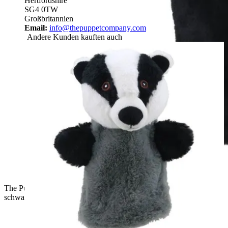
Hertfordshire
SG4 0TW
Großbritannien
Email:
info@thepuppetcompany.com
Andere Kunden kauften auch
The Puppet Company Baby-Handpuppe Schimpanse,
schwarzer Affe mit beigem Gesicht, Nahaufnahme