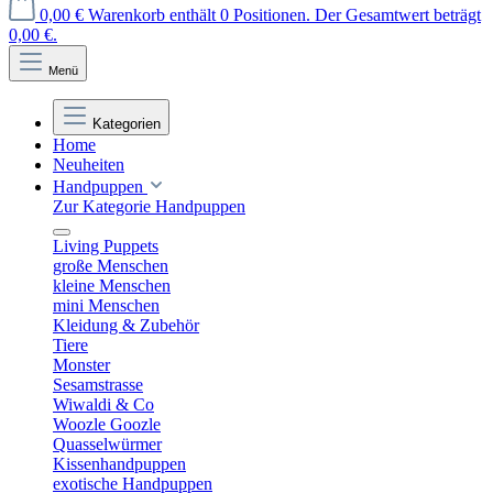
0,00 €
Warenkorb enthält 0 Positionen. Der Gesamtwert beträgt
0,00 €.
Menü
Kategorien
Home
Neuheiten
Handpuppen
Zur Kategorie Handpuppen
Living Puppets
große Menschen
kleine Menschen
mini Menschen
Kleidung & Zubehör
Tiere
Monster
Sesamstrasse
Wiwaldi & Co
Woozle Goozle
Quasselwürmer
Kissenhandpuppen
exotische Handpuppen