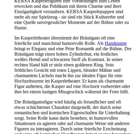
KERSA Kasperlefiguren Ihre Vorstellungen zum Leben
erwecken und das Publikum mit ihrem Charme und ihrer
Einzigartigkeit verzaubern. KERSA Kasperlepuppen sind
mehr als nur Spielzeug - sie sind ein Stück Kulturerbe und
eine Quelle unvergesslicher Momente auf der Bühne oder zu
Hause.
Im Kasperletheater übernimmt der Bräutigam oft eine
feierliche und manchmal humorvolle Rolle. Als
Handpuppe
bringt er Eleganz und eine Prise Romantik auf die Bühne. Der
Bräutigam trägt einen hohen Zylinderhut, ein festliches
weißes Hemd und schwarzen Stoff als Kontrast. In seiner
rechten Hand hält er stolz einen goldenen Ring. Sein
fröhliches Gesicht mit roten Lippen, blonder Mähne und
charmantem Lächeln macht ihn zur idealen Figur für eine
Hochzeitsszene im Kasperletheater. Er kann als charmante
Figur auftreten, die Kasper auf eine Hochzeit vorbereitet oder
ihm bei einem lustigen Missgeschick während der Feier hilft.
Die Bräutigamsfigur wird häufig als freundlicher und oft
etwas schüchterner Charakter dargestellt, der durch seine
romantischen und komischen Eigenschaften für Unterhaltung
sorgt. Seine Rolle kann darin bestehen, in humorvollen
Situationen zu agieren oder auf charmante Weise mit anderen
Figuren zu interagieren. Durch seine feierliche Erscheinung