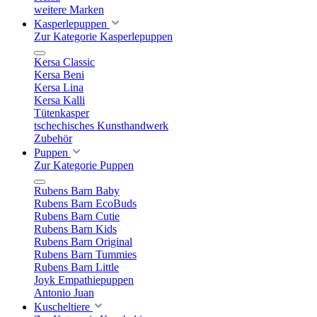
weitere Marken
Kasperlepuppen
Zur Kategorie Kasperlepuppen
Kersa Classic
Kersa Beni
Kersa Lina
Kersa Kalli
Tütenkasper
tschechisches Kunsthandwerk
Zubehör
Puppen
Zur Kategorie Puppen
Rubens Barn Baby
Rubens Barn EcoBuds
Rubens Barn Cutie
Rubens Barn Kids
Rubens Barn Original
Rubens Barn Tummies
Rubens Barn Little
Joyk Empathiepuppen
Antonio Juan
Kuscheltiere