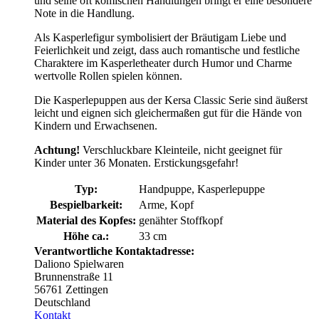
und seine oft komischen Handlungen bringt er eine besondere
Note in die Handlung.
Als Kasperlefigur symbolisiert der Bräutigam Liebe und
Feierlichkeit und zeigt, dass auch romantische und festliche
Charaktere im Kasperletheater durch Humor und Charme
wertvolle Rollen spielen können.
Die Kasperlepuppen aus der Kersa Classic Serie sind äußerst
leicht und eignen sich gleichermaßen gut für die Hände von
Kindern und Erwachsenen.
Achtung!
Verschluckbare Kleinteile, nicht geeignet für
Kinder unter 36 Monaten. Erstickungsgefahr!
Typ:
Handpuppe, Kasperlepuppe
Bespielbarkeit:
Arme, Kopf
Material des Kopfes:
genähter Stoffkopf
Höhe ca.:
33 cm
Verantwortliche Kontaktadresse:
Daliono Spielwaren
Brunnenstraße 11
56761 Zettingen
Deutschland
Kontakt