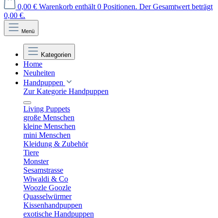
0,00 €
Warenkorb enthält 0 Positionen. Der Gesamtwert beträgt
0,00 €.
Menü
Kategorien
Home
Neuheiten
Handpuppen
Zur Kategorie Handpuppen
Living Puppets
große Menschen
kleine Menschen
mini Menschen
Kleidung & Zubehör
Tiere
Monster
Sesamstrasse
Wiwaldi & Co
Woozle Goozle
Quasselwürmer
Kissenhandpuppen
exotische Handpuppen