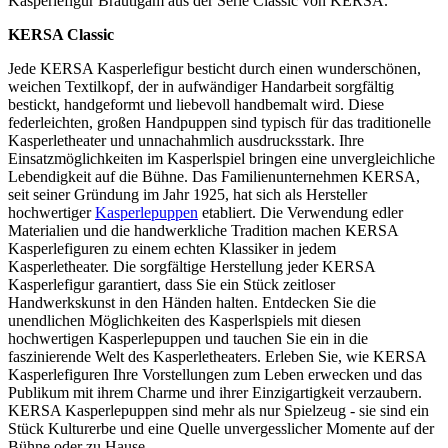
Kasperlefigur Bräutigam aus der Serie Classic von KERSA.
KERSA Classic
Jede KERSA Kasperlefigur besticht durch einen wunderschönen,
weichen Textilkopf, der in aufwändiger Handarbeit sorgfältig
bestickt, handgeformt und liebevoll handbemalt wird. Diese
federleichten, großen Handpuppen sind typisch für das traditionelle
Kasperletheater und unnachahmlich ausdrucksstark. Ihre
Einsatzmöglichkeiten im Kasperlspiel bringen eine unvergleichliche
Lebendigkeit auf die Bühne. Das Familienunternehmen KERSA,
seit seiner Gründung im Jahr 1925, hat sich als Hersteller
hochwertiger
Kasperlepuppen
etabliert. Die Verwendung edler
Materialien und die handwerkliche Tradition machen KERSA
Kasperlefiguren zu einem echten Klassiker in jedem
Kasperletheater. Die sorgfältige Herstellung jeder KERSA
Kasperlefigur garantiert, dass Sie ein Stück zeitloser
Handwerkskunst in den Händen halten. Entdecken Sie die
unendlichen Möglichkeiten des Kasperlspiels mit diesen
hochwertigen Kasperlepuppen und tauchen Sie ein in die
faszinierende Welt des Kasperletheaters. Erleben Sie, wie KERSA
Kasperlefiguren Ihre Vorstellungen zum Leben erwecken und das
Publikum mit ihrem Charme und ihrer Einzigartigkeit verzaubern.
KERSA Kasperlepuppen sind mehr als nur Spielzeug - sie sind ein
Stück Kulturerbe und eine Quelle unvergesslicher Momente auf der
Bühne oder zu Hause.