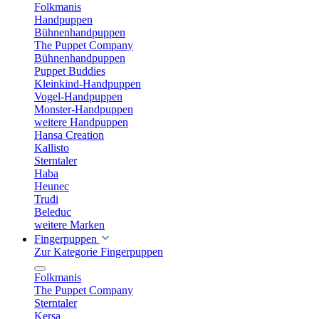
Folkmanis
Handpuppen
Bühnenhandpuppen
The Puppet Company
Bühnenhandpuppen
Puppet Buddies
Kleinkind-Handpuppen
Vogel-Handpuppen
Monster-Handpuppen
weitere Handpuppen
Hansa Creation
Kallisto
Sterntaler
Haba
Heunec
Trudi
Beleduc
weitere Marken
Fingerpuppen
Zur Kategorie Fingerpuppen
Folkmanis
The Puppet Company
Sterntaler
Kersa