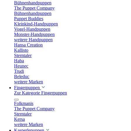
Bühnenhandpuppen
The Puppet Company
Bühnenhandpuppen
Puppet Buddies
Kleinkind-Handpuppen
Vogel-Handpuppen
Monster-Handpuppen
weitere Handpuppen
Hansa Creation
Kallisto
Sterntaler
Haba
Heunec
Trudi
Beleduc
weitere Marken
Fingerpuppen
Zur Kategorie Fingerpuppen
Folkmanis
The Puppet Company
Sterntaler
Kersa
weitere Marken
Kasperlepuppen