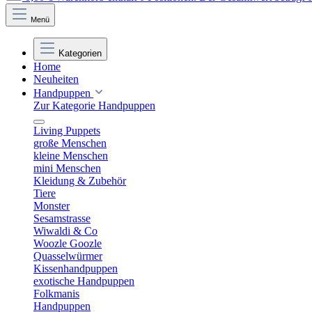
Menü
Kategorien
Home
Neuheiten
Handpuppen
Zur Kategorie Handpuppen
Living Puppets
große Menschen
kleine Menschen
mini Menschen
Kleidung & Zubehör
Tiere
Monster
Sesamstrasse
Wiwaldi & Co
Woozle Goozle
Quasselwürmer
Kissenhandpuppen
exotische Handpuppen
Folkmanis
Handpuppen