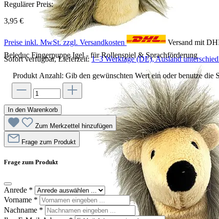
Regulärer Preis:
3,95 €
Preise inkl. MwSt. zzgl. Versandkosten
Versand mit D
Beleduc Fingerpuppe Igel - für Rollenspiel & Sprachförderung
Sofort verfügbar, Lieferzeit:
1–3 Werktage (DE), Ausland unterschiedl
Produkt Anzahl: Gib den gewünschten Wert ein oder benutze die S
In den Warenkorb
Zum Merkzettel hinzufügen
Frage zum Produkt
Frage zum Produkt
Anrede
*
Vorname
*
Nachname
*