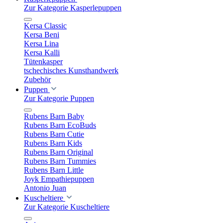
Zur Kategorie Kasperlepuppen
Kersa Classic
Kersa Beni
Kersa Lina
Kersa Kalli
Tütenkasper
tschechisches Kunsthandwerk
Zubehör
Puppen
Zur Kategorie Puppen
Rubens Barn Baby
Rubens Barn EcoBuds
Rubens Barn Cutie
Rubens Barn Kids
Rubens Barn Original
Rubens Barn Tummies
Rubens Barn Little
Joyk Empathiepuppen
Antonio Juan
Kuscheltiere
Zur Kategorie Kuscheltiere