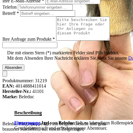
Ihre E-Mail-Adresse
*
Telefon
Betreff
*
Ihre Anfrage zum Produkt
*
Die mit einem Stern (*) markierten Felder sind Pflichtfelder.
Mit dem Absenden Ihrer Nachricht erklären Sie, dass Sie unsere
Da
Absenden
Produktnummer:
31219
EAN:
4014888411014
Hersteller-Nr.:
41101
Marke:
Beleduc
Beschreibung
Fingerpuppe
Igel
von
Beleduc
lädt zu lebendigen Rollenspie
Beleduc Fingerpuppe Igel mit beigem Gesicht und grau-
Geschichten nach und erfinden eigene Abenteuer.
braunem Stachelfell, auf einem Zeigefinger,