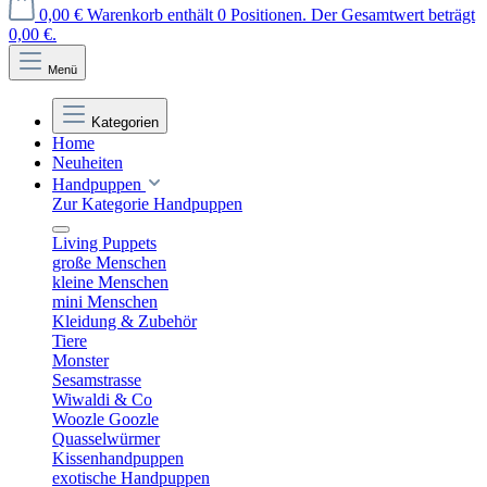
0,00 €
Warenkorb enthält 0 Positionen. Der Gesamtwert beträgt
0,00 €.
Menü
Kategorien
Home
Neuheiten
Handpuppen
Zur Kategorie Handpuppen
Living Puppets
große Menschen
kleine Menschen
mini Menschen
Kleidung & Zubehör
Tiere
Monster
Sesamstrasse
Wiwaldi & Co
Woozle Goozle
Quasselwürmer
Kissenhandpuppen
exotische Handpuppen