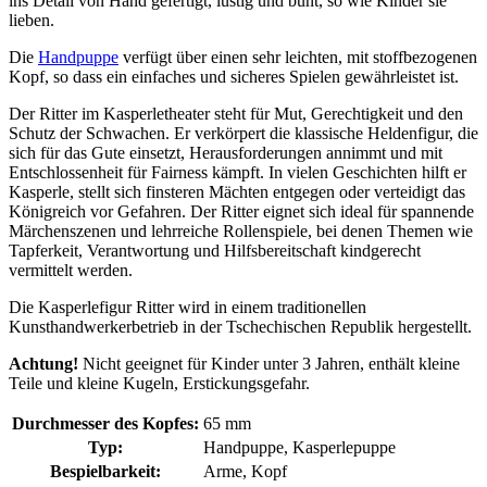
ins Detail von Hand gefertigt, lustig und bunt, so wie Kinder sie
lieben.
Die
Handpuppe
verfügt über einen sehr leichten, mit stoffbezogenen
Kopf, so dass ein einfaches und sicheres Spielen gewährleistet ist.
Der Ritter im Kasperletheater steht für Mut, Gerechtigkeit und den
Schutz der Schwachen. Er verkörpert die klassische Heldenfigur, die
sich für das Gute einsetzt, Herausforderungen annimmt und mit
Entschlossenheit für Fairness kämpft. In vielen Geschichten hilft er
Kasperle, stellt sich finsteren Mächten entgegen oder verteidigt das
Königreich vor Gefahren. Der Ritter eignet sich ideal für spannende
Märchenszenen und lehrreiche Rollenspiele, bei denen Themen wie
Tapferkeit, Verantwortung und Hilfsbereitschaft kindgerecht
vermittelt werden.
Die Kasperlefigur Ritter wird in einem traditionellen
Kunsthandwerkerbetrieb in der Tschechischen Republik hergestellt.
Achtung!
Nicht geeignet für Kinder unter 3 Jahren, enthält kleine
Teile und kleine Kugeln, Erstickungsgefahr.
Durchmesser des Kopfes:
65 mm
Typ:
Handpuppe, Kasperlepuppe
Bespielbarkeit:
Arme, Kopf