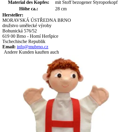
Material des Kopfes:
mit Stoff bezogener Styroporkopf
Höhe ca.:
28 cm
Hersteller:
MORAVSKÁ ÚSTŘEDNA BRNO
družstvo umělecké výroby
Bohunická 576/52
619 00 Brno - Horní Heršpice
Tschechische Republik
Email:
info@mubrno.cz
Andere Kunden kauften auch