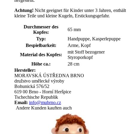
hergestellt.
Achtung!
Nicht geeignet für Kinder unter 3 Jahren, enthält
kleine Teile und kleine Kugeln, Erstickungsgefahr.
Durchmesser des
65 mm
Kopfes:
Typ:
Handpuppe, Kasperlepuppe
Bespielbarkeit:
Arme, Kopf
mit Stoff bezogener
Material des Kopfes:
Styroporkopf
Höhe ca.:
28 cm
Hersteller:
MORAVSKÁ ÚSTŘEDNA BRNO
družstvo umělecké výroby
Bohunická 576/52
619 00 Brno - Horní Heršpice
Tschechische Republik
Email:
info@mubrno.cz
Andere Kunden kauften auch