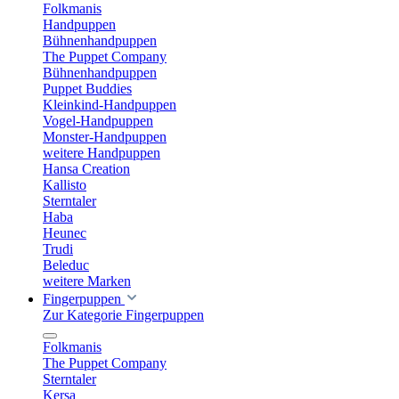
Folkmanis
Handpuppen
Bühnenhandpuppen
The Puppet Company
Bühnenhandpuppen
Puppet Buddies
Kleinkind-Handpuppen
Vogel-Handpuppen
Monster-Handpuppen
weitere Handpuppen
Hansa Creation
Kallisto
Sterntaler
Haba
Heunec
Trudi
Beleduc
weitere Marken
Fingerpuppen
Zur Kategorie Fingerpuppen
Folkmanis
The Puppet Company
Sterntaler
Kersa