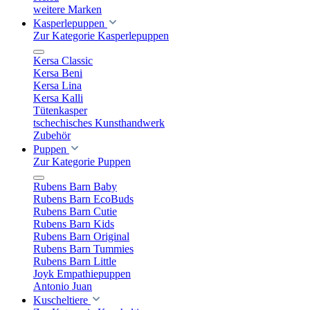
weitere Marken
Kasperlepuppen
Zur Kategorie Kasperlepuppen
Kersa Classic
Kersa Beni
Kersa Lina
Kersa Kalli
Tütenkasper
tschechisches Kunsthandwerk
Zubehör
Puppen
Zur Kategorie Puppen
Rubens Barn Baby
Rubens Barn EcoBuds
Rubens Barn Cutie
Rubens Barn Kids
Rubens Barn Original
Rubens Barn Tummies
Rubens Barn Little
Joyk Empathiepuppen
Antonio Juan
Kuscheltiere