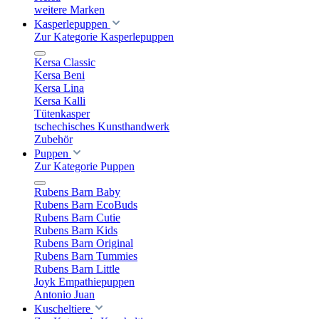
weitere Marken
Kasperlepuppen
Zur Kategorie Kasperlepuppen
Kersa Classic
Kersa Beni
Kersa Lina
Kersa Kalli
Tütenkasper
tschechisches Kunsthandwerk
Zubehör
Puppen
Zur Kategorie Puppen
Rubens Barn Baby
Rubens Barn EcoBuds
Rubens Barn Cutie
Rubens Barn Kids
Rubens Barn Original
Rubens Barn Tummies
Rubens Barn Little
Joyk Empathiepuppen
Antonio Juan
Kuscheltiere