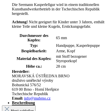
Die Seemann Kasperlefigur wird in einem traditionellen
Kunsthandwerkerbetrieb in der Tschechischen Republik
hergestellt.
Achtung!
Nicht geeignet für Kinder unter 3 Jahren, enthält
kleine Teile und kleine Kugeln, Erstickungsgefahr.
Durchmesser des
65 mm
Kopfes:
Typ:
Handpuppe, Kasperlepuppe
Bespielbarkeit:
Arme, Kopf
mit Stoff bezogener
Material des Kopfes:
Styroporkopf
Höhe ca.:
28 cm
Hersteller:
MORAVSKÁ ÚSTŘEDNA BRNO
družstvo umělecké výroby
Bohunická 576/52
619 00 Brno - Horní Heršpice
Tschechische Republik
Email:
info@mubrno.cz
Beschreibung
Menü schließen