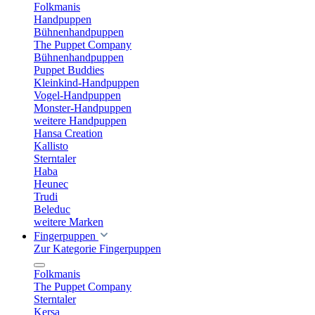
Folkmanis
Handpuppen
Bühnenhandpuppen
The Puppet Company
Bühnenhandpuppen
Puppet Buddies
Kleinkind-Handpuppen
Vogel-Handpuppen
Monster-Handpuppen
weitere Handpuppen
Hansa Creation
Kallisto
Sterntaler
Haba
Heunec
Trudi
Beleduc
weitere Marken
Fingerpuppen
Zur Kategorie Fingerpuppen
Folkmanis
The Puppet Company
Sterntaler
Kersa