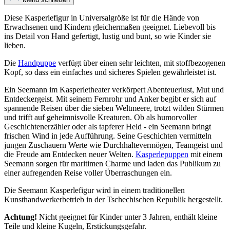
Diese Kasperlefigur in Universalgröße ist für die Hände von
Erwachsenen und Kindern gleichermaßen geeignet. Liebevoll bis
ins Detail von Hand gefertigt, lustig und bunt, so wie Kinder sie
lieben.
Die
Handpuppe
verfügt über einen sehr leichten, mit stoffbezogenen
Kopf, so dass ein einfaches und sicheres Spielen gewährleistet ist.
Ein Seemann im Kasperletheater verkörpert Abenteuerlust, Mut und
Entdeckergeist. Mit seinem Fernrohr und Anker begibt er sich auf
spannende Reisen über die sieben Weltmeere, trotzt wilden Stürmen
und trifft auf geheimnisvolle Kreaturen. Ob als humorvoller
Geschichtenerzähler oder als tapferer Held - ein Seemann bringt
frischen Wind in jede Aufführung. Seine Geschichten vermitteln
jungen Zuschauern Werte wie Durchhaltevermögen, Teamgeist und
die Freude am Entdecken neuer Welten.
Kasperlepuppen
mit einem
Seemann sorgen für maritimen Charme und laden das Publikum zu
einer aufregenden Reise voller Überraschungen ein.
Die Seemann Kasperlefigur wird in einem traditionellen
Kunsthandwerkerbetrieb in der Tschechischen Republik hergestellt.
Achtung!
Nicht geeignet für Kinder unter 3 Jahren, enthält kleine
Teile und kleine Kugeln, Erstickungsgefahr.