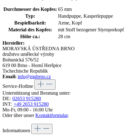
Durchmesser des Kopfes:
65 mm
Typ:
Handpuppe, Kasperlepuppe
Bespielbarkeit:
Arme, Kopf
Material des Kopfes:
mit Stoff bezogener Styroporkopf
Höhe ca.:
28 cm
Hersteller:
MORAVSKÁ ÚSTŘEDNA BRNO
družstvo umělecké výroby
Bohunická 576/52
619 00 Brno - Horní Heršpice
Tschechische Republik
Email:
info@mubrno.cz
Service-Hotline
Unterstützung und Beratung unter:
DE:
02653 915280
INT:
+49 2653 915280
Mo-Fr, 09:00 - 16:00 Uhr
Oder über unser
Kontaktformular
.
Informationen