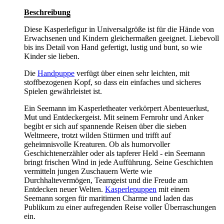
Beschreibung
Diese Kasperlefigur in Universalgröße ist für die Hände von
Erwachsenen und Kindern gleichermaßen geeignet. Liebevoll
bis ins Detail von Hand gefertigt, lustig und bunt, so wie
Kinder sie lieben.
Die
Handpuppe
verfügt über einen sehr leichten, mit
stoffbezogenen Kopf, so dass ein einfaches und sicheres
Spielen gewährleistet ist.
Ein Seemann im Kasperletheater verkörpert Abenteuerlust,
Mut und Entdeckergeist. Mit seinem Fernrohr und Anker
begibt er sich auf spannende Reisen über die sieben
Weltmeere, trotzt wilden Stürmen und trifft auf
geheimnisvolle Kreaturen. Ob als humorvoller
Geschichtenerzähler oder als tapferer Held - ein Seemann
bringt frischen Wind in jede Aufführung. Seine Geschichten
vermitteln jungen Zuschauern Werte wie
Durchhaltevermögen, Teamgeist und die Freude am
Entdecken neuer Welten.
Kasperlepuppen
mit einem
Seemann sorgen für maritimen Charme und laden das
Publikum zu einer aufregenden Reise voller Überraschungen
ein.