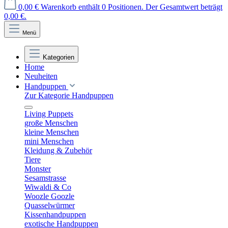
0,00 €
Warenkorb enthält 0 Positionen. Der Gesamtwert beträgt
0,00 €.
Menü
Kategorien
Home
Neuheiten
Handpuppen
Zur Kategorie Handpuppen
Living Puppets
große Menschen
kleine Menschen
mini Menschen
Kleidung & Zubehör
Tiere
Monster
Sesamstrasse
Wiwaldi & Co
Woozle Goozle
Quasselwürmer
Kissenhandpuppen
exotische Handpuppen