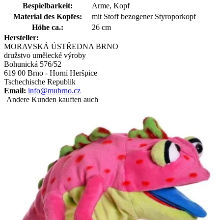
Bespielbarkeit:
Arme, Kopf
Material des Kopfes:
mit Stoff bezogener Styroporkopf
Höhe ca.:
26 cm
Hersteller:
MORAVSKÁ ÚSTŘEDNA BRNO
družstvo umělecké výroby
Bohunická 576/52
619 00 Brno - Horní Heršpice
Tschechische Republik
Email:
info@mubrno.cz
Andere Kunden kauften auch