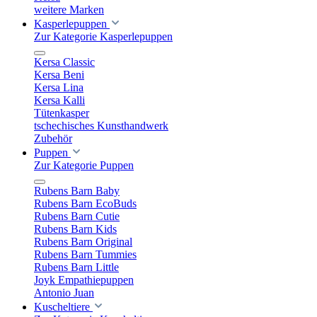
weitere Marken
Kasperlepuppen
Zur Kategorie Kasperlepuppen
Kersa Classic
Kersa Beni
Kersa Lina
Kersa Kalli
Tütenkasper
tschechisches Kunsthandwerk
Zubehör
Puppen
Zur Kategorie Puppen
Rubens Barn Baby
Rubens Barn EcoBuds
Rubens Barn Cutie
Rubens Barn Kids
Rubens Barn Original
Rubens Barn Tummies
Rubens Barn Little
Joyk Empathiepuppen
Antonio Juan
Kuscheltiere