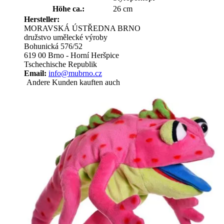
Höhe ca.:
26 cm
Hersteller:
MORAVSKÁ ÚSTŘEDNA BRNO
družstvo umělecké výroby
Bohunická 576/52
619 00 Brno - Horní Heršpice
Tschechische Republik
Email:
info@mubrno.cz
Andere Kunden kauften auch