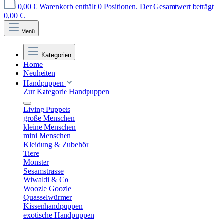
0,00 €
Warenkorb enthält 0 Positionen. Der Gesamtwert beträgt
0,00 €.
Menü
Kategorien
Home
Neuheiten
Handpuppen
Zur Kategorie Handpuppen
Living Puppets
große Menschen
kleine Menschen
mini Menschen
Kleidung & Zubehör
Tiere
Monster
Sesamstrasse
Wiwaldi & Co
Woozle Goozle
Quasselwürmer
Kissenhandpuppen
exotische Handpuppen