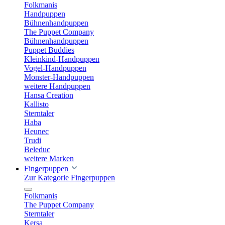
Folkmanis
Handpuppen
Bühnenhandpuppen
The Puppet Company
Bühnenhandpuppen
Puppet Buddies
Kleinkind-Handpuppen
Vogel-Handpuppen
Monster-Handpuppen
weitere Handpuppen
Hansa Creation
Kallisto
Sterntaler
Haba
Heunec
Trudi
Beleduc
weitere Marken
Fingerpuppen
Zur Kategorie Fingerpuppen
Folkmanis
The Puppet Company
Sterntaler
Kersa