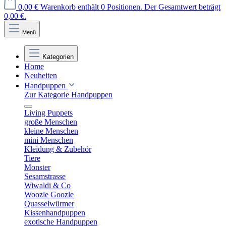
0,00 €
Warenkorb enthält 0 Positionen. Der Gesamtwert beträgt
0,00 €.
Menü
Kategorien
Home
Neuheiten
Handpuppen
Zur Kategorie Handpuppen
Living Puppets
große Menschen
kleine Menschen
mini Menschen
Kleidung & Zubehör
Tiere
Monster
Sesamstrasse
Wiwaldi & Co
Woozle Goozle
Quasselwürmer
Kissenhandpuppen
exotische Handpuppen