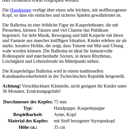
oder Großeltern etwas vorgespielt werden.
Die
Handpuppe
verfügt über einen sehr leichten, mit stoffbezogenen
Kopf, so dass ein einfaches und sicheres Spielen gewährleistet ist.
Die Ballerina ist eine fröhliche Figur im Kasperletheater, die mit
Pirouetten, kleinen Tänzen und viel Charme das Publikum
begeistert. Sie liebt Musik, Bewegung und hilft Kasperle mit Ideen
und Fantasie aus mancher kniffligen Situation. Kinder erleben sie als
starke, kreative Heldin, die zeigt, dass Träume mit Mut und Übung
wahr werden können. Die Ballerina ist ideal für fantasievolle
Rollenspiele und märchenhafte Szenen, in denen Rhythmus,
Leichtigkeit und Lebensfreude im Mittelpunkt stehen.
Die Kasperlefigur Ballerina wird in einem traditionellen
Kunsthandwerkerbetrieb in der Tschechischen Republik hergestellt.
Achtung!
Verschluckbare Kleinteile, nicht geeignet für Kinder unter
36 Monaten. Erstickungsgefahr!
Durchmesser des Kopfes:
75 mm
Typ:
Handpuppe, Kasperlepuppe
Bespielbarkeit:
Arme, Kopf
Material des Kopfes:
mit Stoff bezogener Styroporkopf
Höhe ca.:
35 cm