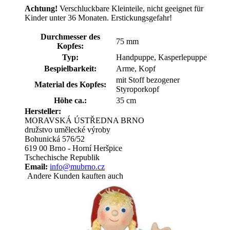
Achtung!
Verschluckbare Kleinteile, nicht geeignet für
Kinder unter 36 Monaten. Erstickungsgefahr!
Durchmesser des
75 mm
Kopfes:
Typ:
Handpuppe, Kasperlepuppe
Bespielbarkeit:
Arme, Kopf
mit Stoff bezogener
Material des Kopfes:
Styroporkopf
Höhe ca.:
35 cm
Hersteller:
MORAVSKÁ ÚSTŘEDNA BRNO
družstvo umělecké výroby
Bohunická 576/52
619 00 Brno - Horní Heršpice
Tschechische Republik
Email:
info@mubrno.cz
Andere Kunden kauften auch