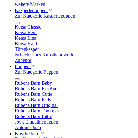
weitere Marken
Kasperlepuppen
Zur Kategorie Kasperlepuppen
Kersa Classic
Kersa Beni
Kersa Lina
Kersa Kalli
Tütenkasper
tschechisches Kunsthandwerk
Zubehör
Puppen
Zur Kategorie Puppen
Rubens Barn Baby
Rubens Barn EcoBuds
Rubens Barn Cutie
Rubens Barn Kids
Rubens Barn Original
Rubens Barn Tummies
Rubens Barn Little
Joyk Empathiepuppen
Antonio Juan
Kuscheltiere