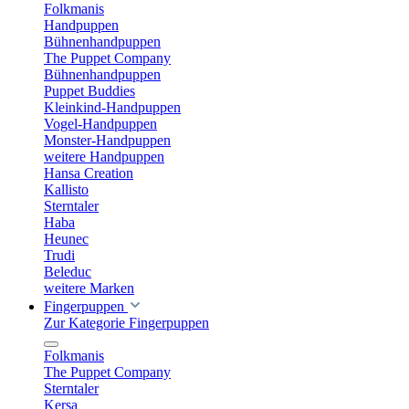
Folkmanis
Handpuppen
Bühnenhandpuppen
The Puppet Company
Bühnenhandpuppen
Puppet Buddies
Kleinkind-Handpuppen
Vogel-Handpuppen
Monster-Handpuppen
weitere Handpuppen
Hansa Creation
Kallisto
Sterntaler
Haba
Heunec
Trudi
Beleduc
weitere Marken
Fingerpuppen
Zur Kategorie Fingerpuppen
Folkmanis
The Puppet Company
Sterntaler
Kersa