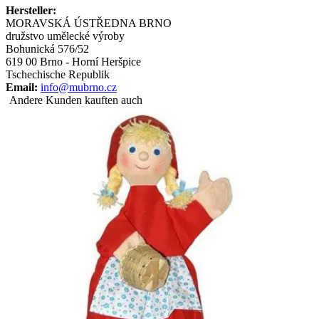
Hersteller:
MORAVSKÁ ÚSTŘEDNA BRNO
družstvo umělecké výroby
Bohunická 576/52
619 00 Brno - Horní Heršpice
Tschechische Republik
Email:
info@mubrno.cz
Andere Kunden kauften auch