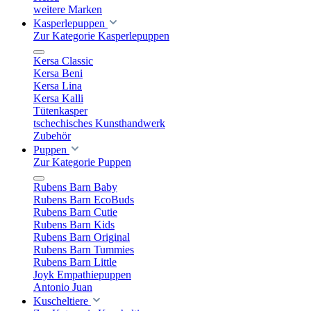
weitere Marken
Kasperlepuppen
Zur Kategorie Kasperlepuppen
Kersa Classic
Kersa Beni
Kersa Lina
Kersa Kalli
Tütenkasper
tschechisches Kunsthandwerk
Zubehör
Puppen
Zur Kategorie Puppen
Rubens Barn Baby
Rubens Barn EcoBuds
Rubens Barn Cutie
Rubens Barn Kids
Rubens Barn Original
Rubens Barn Tummies
Rubens Barn Little
Joyk Empathiepuppen
Antonio Juan
Kuscheltiere