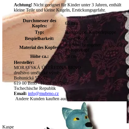
Achtung!
Nicht geeignet für Kinder unter 3 Jahren, enthält
kleine Teile und kleine Kugeln, Erstickungsgefahr.
Durchmesser des
65 mm
Kopfes:
Typ:
Handpuppe, Kasperlepuppe
Bespielbarkeit:
Arme, Kopf
mit Stoff bezogener
Material des Kopfes:
Styroporkopf
Höhe ca.:
28 cm
Hersteller:
MORAVSKÁ ÚSTŘEDNA BRNO
družstvo umělecké výroby
Bohunická 576/52
619 00 Brno - Horní Heršpice
Tschechische Republik
Email:
info@mubrno.cz
Andere Kunden kauften auch
Kasperlepuppe Böser König von munabo mit gelber Krone,