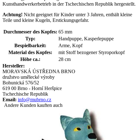
Kunsthandwerkerbetrieb in der Tschechischen Republik hergestellt.
Achtung!
Nicht geeignet für Kinder unter 3 Jahren, enthält kleine
Teile und kleine Kugeln, Erstickungsgefahr.
Durchmesser des Kopfes:
65 mm
Typ:
Handpuppe, Kasperlepuppe
Bespielbarkeit:
Arme, Kopf
Material des Kopfes:
mit Stoff bezogener Styroporkopf
Höhe ca.:
28 cm
Hersteller:
MORAVSKÁ ÚSTŘEDNA BRNO
družstvo umělecké výroby
Bohunická 576/52
619 00 Brno - Horní Heršpice
Tschechische Republik
Email:
info@mubrno.cz
Andere Kunden kauften auch