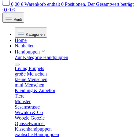
0,00 €
Warenkorb enthält 0 Positionen. Der Gesamtwert beträgt
0,00 €.
Menü
Kategorien
Home
Neuheiten
Handpuppen
Zur Kategorie Handpuppen
Living Puppets
große Menschen
kleine Menschen
mini Menschen
Kleidung & Zubehör
Tiere
Monster
Sesamstrasse
Wiwaldi & Co
Woozle Goozle
Quasselwürmer
Kissenhandpuppen
exotische Handpuppen