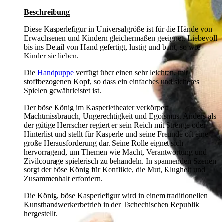
Beschreibung
Diese Kasperlefigur in Universalgröße ist für die Hände von
Erwachsenen und Kindern gleichermaßen geeignet. Liebevoll
bis ins Detail von Hand gefertigt, lustig und bunt, so wie
Kinder sie lieben.
Die
Handpuppe
verfügt über einen sehr leichten, mit
stoffbezogenen Kopf, so dass ein einfaches und sicheres
Spielen gewährleistet ist.
Der böse König im Kasperletheater verkörpert
Machtmissbrauch, Ungerechtigkeit und Egoismus. Anders als
der gütige Herrscher regiert er sein Reich mit Strenge oder
Hinterlist und stellt für Kasperle und seine Freunde oft eine
große Herausforderung dar. Seine Rolle eignet sich
hervorragend, um Themen wie Macht, Verantwortung und
Zivilcourage spielerisch zu behandeln. In spannenden Szenen
sorgt der böse König für Konflikte, die Mut, Klugheit und
Zusammenhalt erfordern.
Die König, böse Kasperlefigur wird in einem traditionellen
Kunsthandwerkerbetrieb in der Tschechischen Republik
hergestellt.