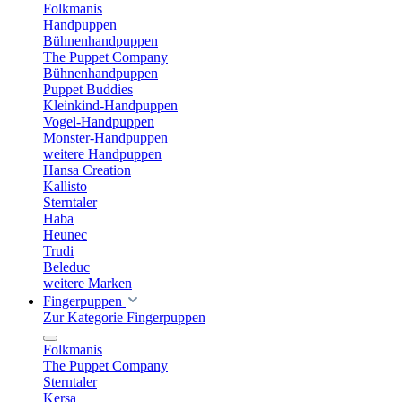
Folkmanis
Handpuppen
Bühnenhandpuppen
The Puppet Company
Bühnenhandpuppen
Puppet Buddies
Kleinkind-Handpuppen
Vogel-Handpuppen
Monster-Handpuppen
weitere Handpuppen
Hansa Creation
Kallisto
Sterntaler
Haba
Heunec
Trudi
Beleduc
weitere Marken
Fingerpuppen
Zur Kategorie Fingerpuppen
Folkmanis
The Puppet Company
Sterntaler
Kersa