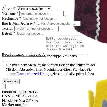
Anrede
*
Vorname
*
Nachname
*
Ihre E-Mail-Adresse
*
Telefon
Betreff
*
Ihre Anfrage zum Produkt
*
Kasperlepuppe König böse Handpuppe - munabo
Die mit einem Stern (*) markierten Felder sind Pflichtfelder.
Mit dem Absenden Ihrer Nachricht erklären Sie, dass Sie
unsere
Datenschutzerklärung
gelesen und akzeptiert haben.
Absenden
Produktnummer:
30933
EAN:
8590121221894
Hersteller-Nr.:
22189A
Marke:
munabo