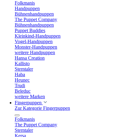
Folkmanis
Handpuppen
Bühnenhandpuppen
The Puppet Company
Bühnenhandpuppen
Puppet Buddies
Kleinkind-Handpuppen
Vogel-Handpuppen
Monster-Handpuppen
weitere Handpuppen
Hansa Creation
Kallisto
Sterntaler
Haba
Heunec
Trudi
Beleduc
weitere Marken
Fingerpuppen
Zur Kategorie Fingerpuppen
Folkmanis
The Puppet Company
Sterntaler
Kersa