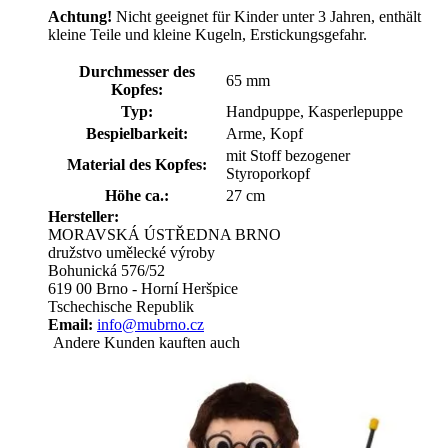
Achtung!
Nicht geeignet für Kinder unter 3 Jahren, enthält
kleine Teile und kleine Kugeln, Erstickungsgefahr.
Durchmesser des
65 mm
Kopfes:
Typ:
Handpuppe, Kasperlepuppe
Bespielbarkeit:
Arme, Kopf
mit Stoff bezogener
Material des Kopfes:
Styroporkopf
Höhe ca.:
27 cm
Hersteller:
MORAVSKÁ ÚSTŘEDNA BRNO
družstvo umělecké výroby
Bohunická 576/52
619 00 Brno - Horní Heršpice
Tschechische Republik
Email:
info@mubrno.cz
Andere Kunden kauften auch