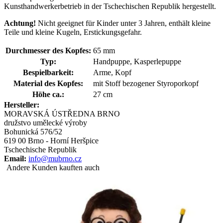
Kunsthandwerkerbetrieb in der Tschechischen Republik hergestellt.
Achtung!
Nicht geeignet für Kinder unter 3 Jahren, enthält kleine
Teile und kleine Kugeln, Erstickungsgefahr.
Durchmesser des Kopfes:
65 mm
Typ:
Handpuppe, Kasperlepuppe
Bespielbarkeit:
Arme, Kopf
Material des Kopfes:
mit Stoff bezogener Styroporkopf
Höhe ca.:
27 cm
Hersteller:
MORAVSKÁ ÚSTŘEDNA BRNO
družstvo umělecké výroby
Bohunická 576/52
619 00 Brno - Horní Heršpice
Tschechische Republik
Email:
info@mubrno.cz
Andere Kunden kauften auch