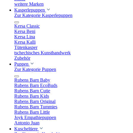
weitere Marken
Kasperlepuppen
Zur Kategorie Kasperlepuppen
Kersa Classic
Kersa Beni
Kersa Lina
Kersa Kalli
Tütenkasper
tschechisches Kunsthandwerk
Zubehör
Puppen
Zur Kategorie Puppen
Rubens Barn Baby
Rubens Barn EcoBuds
Rubens Barn Cutie
Rubens Barn Kids
Rubens Barn Original
Rubens Barn Tummies
Rubens Barn Little
Joyk Empathiepuppen
Antonio Juan
Kuscheltiere