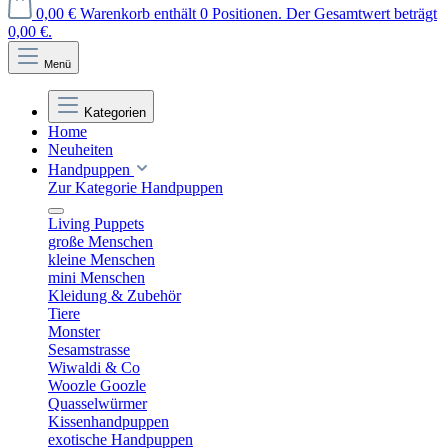
0,00 €
Warenkorb enthält 0 Positionen. Der Gesamtwert beträgt
0,00 €.
Menü
Kategorien
Home
Neuheiten
Handpuppen
Zur Kategorie Handpuppen
Living Puppets
große Menschen
kleine Menschen
mini Menschen
Kleidung & Zubehör
Tiere
Monster
Sesamstrasse
Wiwaldi & Co
Woozle Goozle
Quasselwürmer
Kissenhandpuppen
exotische Handpuppen