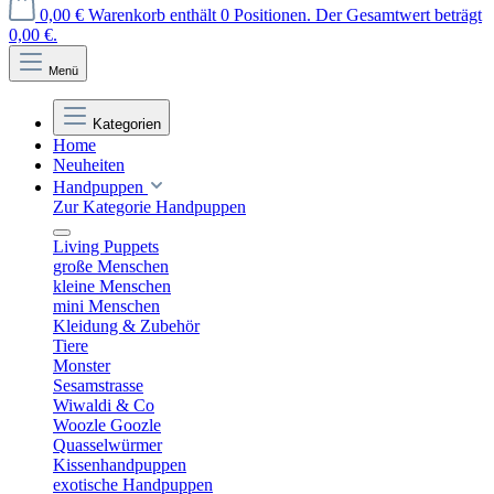
0,00 €
Warenkorb enthält 0 Positionen. Der Gesamtwert beträgt
0,00 €.
Menü
Kategorien
Home
Neuheiten
Handpuppen
Zur Kategorie Handpuppen
Living Puppets
große Menschen
kleine Menschen
mini Menschen
Kleidung & Zubehör
Tiere
Monster
Sesamstrasse
Wiwaldi & Co
Woozle Goozle
Quasselwürmer
Kissenhandpuppen
exotische Handpuppen