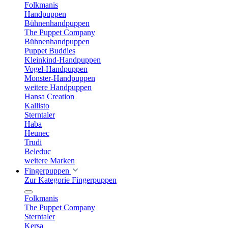
Folkmanis
Handpuppen
Bühnenhandpuppen
The Puppet Company
Bühnenhandpuppen
Puppet Buddies
Kleinkind-Handpuppen
Vogel-Handpuppen
Monster-Handpuppen
weitere Handpuppen
Hansa Creation
Kallisto
Sterntaler
Haba
Heunec
Trudi
Beleduc
weitere Marken
Fingerpuppen
Zur Kategorie Fingerpuppen
Folkmanis
The Puppet Company
Sterntaler
Kersa