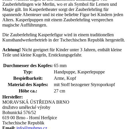
Zauberlehrlingen wie Merlin, wo er als Symbol für Lernen und
Magie gilt. Im Kasperletheater sorgt der Zauberlehrling für
spannende Abenteuer und ist eine beliebte Figur bei Kindern jeden
Alters. Kasperlpuppen mit einem Zauberlehrling versprechen
magische Aufführungen.
Die Zauberlehrling Kasperlefigur wird in einem traditionellen
Kunsthandwerkerbetrieb in der Tschechischen Republik hergestellt.
Achtung!
Nicht geeignet für Kinder unter 3 Jahren, enthält kleine
Teile und kleine Kugeln, Erstickungsgefahr.
Durchmesser des Kopfes:
65 mm
Typ:
Handpuppe, Kasperlepuppe
Bespielbarkeit:
Arme, Kopf
Material des Kopfes:
mit Stoff bezogener Styroporkopf
Höhe ca.:
27 cm
Hersteller:
MORAVSKÁ ÚSTŘEDNA BRNO
družstvo umělecké výroby
Bohunická 576/52
619 00 Brno - Horní Heršpice
Tschechische Republik
Email:
info@mubrno.cz