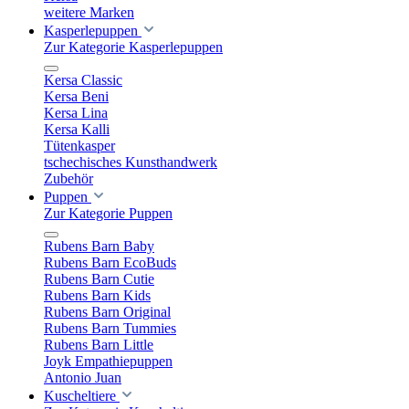
weitere Marken
Kasperlepuppen
Zur Kategorie Kasperlepuppen
Kersa Classic
Kersa Beni
Kersa Lina
Kersa Kalli
Tütenkasper
tschechisches Kunsthandwerk
Zubehör
Puppen
Zur Kategorie Puppen
Rubens Barn Baby
Rubens Barn EcoBuds
Rubens Barn Cutie
Rubens Barn Kids
Rubens Barn Original
Rubens Barn Tummies
Rubens Barn Little
Joyk Empathiepuppen
Antonio Juan
Kuscheltiere