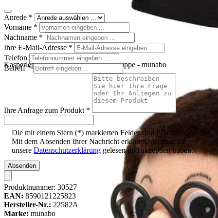
Anrede
*
Vorname
*
Nachname
*
Ihre E-Mail-Adresse
*
Telefon
Kasperlepuppe Zauberlehrling Handpuppe - munabo
Betreff
*
Ihre Anfrage zum Produkt
*
Die mit einem Stern (*) markierten Felder sind Pflichtfelder.
Mit dem Absenden Ihrer Nachricht erklären Sie, dass Sie
unsere
Datenschutzerklärung
gelesen und akzeptiert haben.
Absenden
Produktnummer:
30527
EAN:
8590121225823
Hersteller-Nr.:
22582A
Marke:
munabo