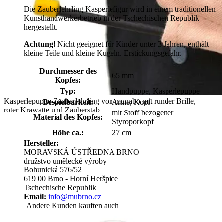
Die Zauberlehrling Kasperlefigur wird in einem traditionellen
Kunsthandwerkerbetrieb in der Tschechischen Republik
hergestellt.
Achtung!
Nicht geeignet für Kinder unter 3 Jahren, enthält
kleine Teile und kleine Kugeln, Erstickungsgefahr.
Durchmesser des
65 mm
Kopfes:
Typ:
Handpuppe, Kasperlepuppe
Kasperlepuppe Zauberlehrling von munabo mit runder Brille,
Bespielbarkeit:
Arme, Kopf
roter Krawatte und Zauberstab
mit Stoff bezogener
Material des Kopfes:
Styroporkopf
Höhe ca.:
27 cm
Hersteller:
MORAVSKÁ ÚSTŘEDNA BRNO
družstvo umělecké výroby
Bohunická 576/52
619 00 Brno - Horní Heršpice
Tschechische Republik
Email:
info@mubrno.cz
Andere Kunden kauften auch