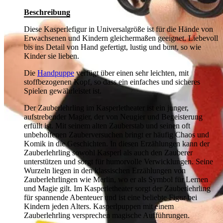
Beschreibung
Diese Kasperlefigur in Universalgröße ist für die Hände von
Erwachsenen und Kindern gleichermaßen geeignet. Liebevoll
bis ins Detail von Hand gefertigt, lustig und bunt, so wie
Kinder sie lieben.
Die
Handpuppe
verfügt über einen sehr leichten, mit
stoffbezogenen Kopf, so dass ein einfaches und sicheres
Spielen gewährleistet ist.
Der Zauberlehrling im Kasperletheater ist ein junger,
aufstrebender Magier, der von Neugier und Begeisterung
erfüllt ist. Mit seinem alten Zauberstab und seinen oft
unbeholfenen Zauberversuchen bringt er häufig Chaos und
Komik in die Geschichten. In diesen Erzählungen kann der
Zauberlehrling sowohl Kasperl als auch den Zauberer
unterstützen und sorgt für humorvolle Verwicklungen. Seine
Wurzeln liegen in den klassischen Erzählungen von
Zauberlehrlingen wie Merlin, wo er als Symbol für Lernen
und Magie gilt. Im Kasperletheater sorgt der Zauberlehrling
für spannende Abenteuer und ist eine beliebte Figur bei
Kindern jeden Alters. Kasperlpuppen mit einem
Zauberlehrling versprechen magische Aufführungen.